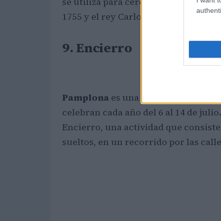
se utiliza para ceremonias estatales.
authenti
1755 y el rey Carlos III se instaló en 
9. Encierro
Pamplona
es una ciudad de Navarra,
celebran cada año del 6 al 14 de julio
Encierro, una actividad que consiste
sueltos, en un recorrido por las call