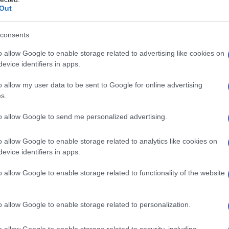
Out
consents
 siempre verdes de Galicia difícilmente
siertos de Almería o de las escarpadas
o allow Google to enable storage related to advertising like cookies on
evice identifiers in apps.
están las innumerables playas
osta española. Aunque muy concurrido en
o allow my user data to be sent to Google for online advertising
s.
a de las grandes costas turísticas, se pueden
agradables. He aquí un vistazo a las
to allow Google to send me personalized advertising.
 de España
o allow Google to enable storage related to analytics like cookies on
evice identifiers in apps.
o allow Google to enable storage related to functionality of the website
o allow Google to enable storage related to personalization.
ncia oficial del
Rey de España
aunque solo
o allow Google to enable storage related to security, including