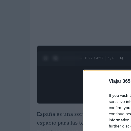
0:28 / 4:27
1
/
4
Viajar 365
If you wish 
sensitive in
confirm you
España es una sorpresa para quienes
continue se
information 
espacio para las toallas en una de s
further disc