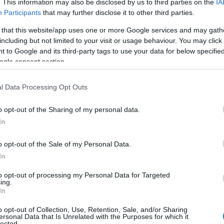
o flamenco. Desde los monumentos antiguos
. This information may also be disclosed by us to third parties on the
IA
Participants
that may further disclose it to other third parties.
castillos medievales del interior, los
lucía o las vibrantes ciudades de Barcelona y
 that this website/app uses one or more Google services and may gath
including but not limited to your visit or usage behaviour. You may click 
tractivos culturales en España
.
 to Google and its third-party tags to use your data for below specifi
ogle consent section.
l Data Processing Opt Outs
o opt-out of the Sharing of my personal data.
In
o opt-out of the Sale of my Personal Data.
In
to opt-out of processing my Personal Data for Targeted
ing.
In
o opt-out of Collection, Use, Retention, Sale, and/or Sharing
ersonal Data that Is Unrelated with the Purposes for which it
lected.