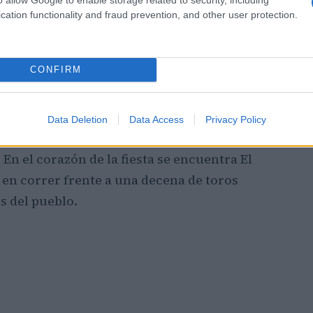
 El Palacio Real fue construido entre 1738 y
cation functionality and fraud prevention, and other user protection.
el palacio en 1764.
CONFIRM
Data Deletion
Data Access
Privacy Policy
 famosa por sus fiestas de San Fermín que se
. En el corazón de la fiesta se encuentra El
 en correr frente a una decena de toros
es del pueblo.