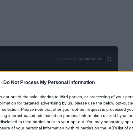
Ad
hub
Media
POWERED BY
 -
Do Not Process My Personal Information
to opt-out of the sale, sharing to third parties, or processing of your per
formation for targeted advertising by us, please use the below opt-out s
r selection. Please note that after your opt-out request is processed y
 tienen la imagen de tener que luchar por el
eing interest-based ads based on personal information utilized by us or
disclosed to third parties prior to your opt-out. You may separately opt-
us concurridas playas o tomar sangría
losure of your personal information by third parties on the IAB’s list of