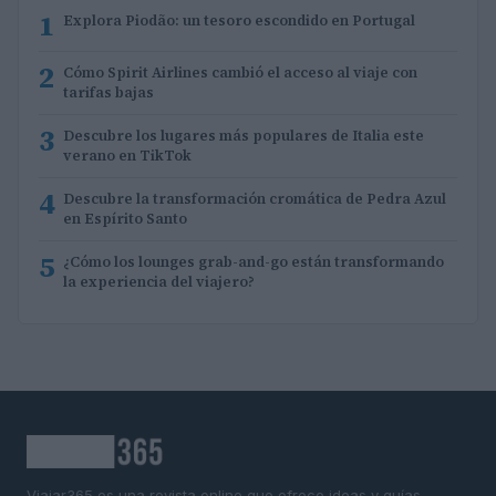
1
Explora Piodão: un tesoro escondido en Portugal
2
Cómo Spirit Airlines cambió el acceso al viaje con
tarifas bajas
3
Descubre los lugares más populares de Italia este
verano en TikTok
4
Descubre la transformación cromática de Pedra Azul
en Espírito Santo
5
¿Cómo los lounges grab-and-go están transformando
la experiencia del viajero?
Viajar365 es una revista online que ofrece ideas y guías