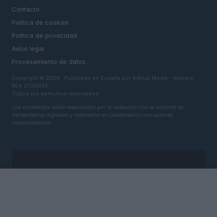
Contacto
Politica de cookies
Política de privacidad
Aviso legal
Procesamiento de datos
Copyright © 2026 · Publicado en España por AdHub Media - Numero
REA 2729933
Todos los derechos reservados
Los contenidos están elaborados por la redacción con el soporte de
herramientas digitales y realizados en colaboración con autores
independientes.
ITALIA
Casa Magazine
Cineverse Magazine