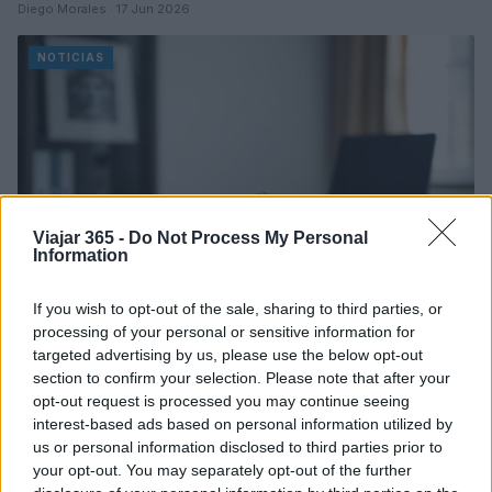
Diego Morales · 17 Jun 2026
NOTICIAS
Viajar 365 -
Do Not Process My Personal
Information
If you wish to opt-out of the sale, sharing to third parties, or
processing of your personal or sensitive information for
targeted advertising by us, please use the below opt-out
Expresidente José Luis Rodríguez
section to confirm your selection. Please note that after your
Zapatero pide más tiempo para explicar
opt-out request is processed you may continue seeing
joyas incautadas
interest-based ads based on personal information utilized by
El exmandatario socialista busca documentación en países
us or personal information disclosed to third parties prior to
árabes para justificar la procedencia de las valiosas piezas
your opt-out. You may separately opt-out of the further