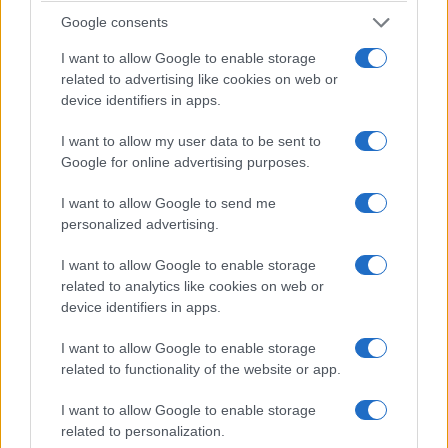
Google consents
Diego Morales · 15 Jun 2026
I want to allow Google to enable storage
NOTICIAS
related to advertising like cookies on web or
device identifiers in apps.
I want to allow my user data to be sent to
Google for online advertising purposes.
I want to allow Google to send me
personalized advertising.
I want to allow Google to enable storage
related to analytics like cookies on web or
device identifiers in apps.
Composición del nuevo gobierno de
I want to allow Google to enable storage
Castilla y León: Mañueco anuncia su
related to functionality of the website or app.
equipo
I want to allow Google to enable storage
Alfonso Fernández Mañueco ha presentado su nuevo
related to personalization.
equipo de gobierno en Castilla y León, con dos