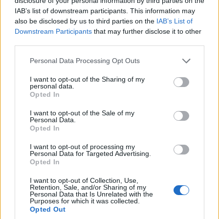
incautadas por la UDEF.
disclosure of your personal information by third parties on the
IAB’s list of downstream participants. This information may
Diego Morales · 16 Jun 2026
also be disclosed by us to third parties on the
IAB’s List of
Downstream Participants
that may further disclose it to other
NOTICIAS
third parties.
Please note that this website/app uses one or more Google
Personal Data Processing Opt Outs
services and may gather and store information including but
not limited to your visit or usage behaviour. You may click to
I want to opt-out of the Sharing of my
personal data.
grant or deny consent to Google and its third-party tags to
Opted In
use your data for below specified purposes in below Google
consent section.
I want to opt-out of the Sale of my
Personal Data.
Opted In
I want to opt-out of processing my
Personal Data for Targeted Advertising.
Opted In
José Luis Rodríguez Zapatero investigado
I want to opt-out of Collection, Use,
por joyas incautadas en su despacho
Retention, Sale, and/or Sharing of my
Personal Data that Is Unrelated with the
El expresidente José Luis Rodríguez Zapatero se enfrenta a
Purposes for which it was collected.
una nueva investigación por joyas valoradas en 1,3 millones
Opted Out
de euros encontradas en…