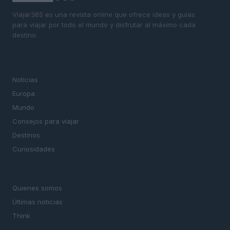
Viajar365 es una revista online que ofrece ideas y guías
para viajar por todo el mundo y disfrutar al máximo cada
destino.
SECCIONES
Noticias
Europa
Mundo
Consejos para viajar
Destinos
Curiosidades
MAGAZINE
Quienes somos
Últimas noticias
Think