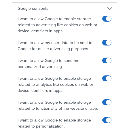
Google consents
GUSTO
I want to allow Google to enable storage
related to advertising like cookies on web or
device identifiers in apps.
I want to allow my user data to be sent to
Google for online advertising purposes.
I want to allow Google to send me
personalized advertising.
I want to allow Google to enable storage
related to analytics like cookies on web or
Descubre por qué la tarjeta American
device identifiers in apps.
Express Gold es ideal para maximizar tus
recompensas
I want to allow Google to enable storage
related to functionality of the website or app.
La tarjeta American Express Gold destaca por sus categorías
de bonificación en restaurantes, supermercados y viajes,
I want to allow Google to enable storage
junto con créditos anuales que compensan…
related to personalization.