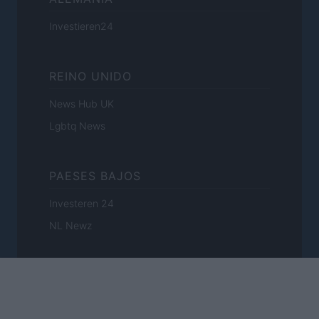
Investieren24
REINO UNIDO
News Hub UK
Lgbtq News
PAESES BAJOS
Investeren 24
NL Newz