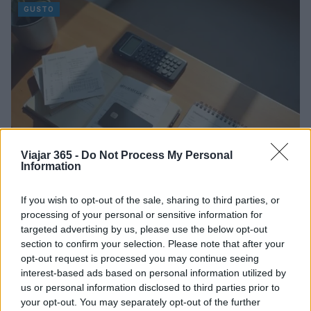
GUSTO
Viajar 365 -
Do Not Process My Personal
Information
If you wish to opt-out of the sale, sharing to third parties, or
Estrategias para obtener más de 130,000
processing of your personal or sensitive information for
puntos Bilt en seis meses
targeted advertising by us, please use the below opt-out
En 2026, una usuaria logró acumular más de 130,000 puntos
section to confirm your selection. Please note that after your
Bilt en solo seis meses utilizando la tarjeta Bilt Palladium.
opt-out request is processed you may continue seeing
Descubre sus…
interest-based ads based on personal information utilized by
us or personal information disclosed to third parties prior to
Carla Vidal · 13 Jul 2026
your opt-out. You may separately opt-out of the further