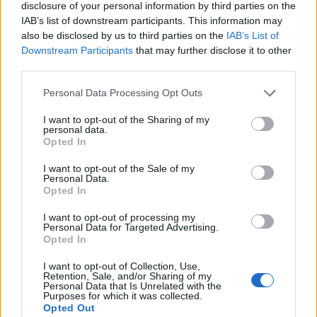
disclosure of your personal information by third parties on the
GUSTO
IAB’s list of downstream participants. This information may
also be disclosed by us to third parties on the
IAB’s List of
Downstream Participants
that may further disclose it to other
third parties.
Please note that this website/app uses one or more Google
Personal Data Processing Opt Outs
services and may gather and store information including but
not limited to your visit or usage behaviour. You may click to
I want to opt-out of the Sharing of my
personal data.
grant or deny consent to Google and its third-party tags to
Opted In
use your data for below specified purposes in below Google
consent section.
I want to opt-out of the Sale of my
Personal Data.
Opted In
Ofertas de bienvenida Citi 2026: cómo
I want to opt-out of processing my
elegir la mejor tarjeta y momento para
Personal Data for Targeted Advertising.
aplicar
Opted In
Explora las estrategias para obtener los mayores beneficios
I want to opt-out of Collection, Use,
de las tarjetas Citi en 2026 y descubre cuándo aplicar para
Retention, Sale, and/or Sharing of my
Personal Data that Is Unrelated with the
maximizar tus recompensas
Purposes for which it was collected.
Lucía Marín · 12 Jul 2026
Opted Out