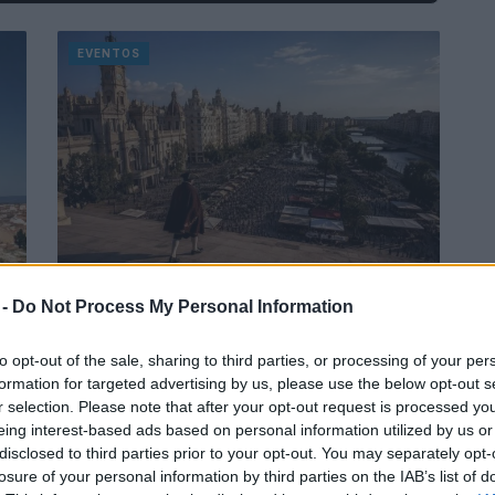
EVENTOS
e
Eventos imperdibles en Valencia
 -
Do Not Process My Personal Information
del 31 de julio al 2 de agosto de
2026
to opt-out of the sale, sharing to third parties, or processing of your per
formation for targeted advertising by us, please use the below opt-out s
irá
Valencia y su comunidad arrancan agosto con una
r selection. Please note that after your opt-out request is processed y
lo
programación repleta de eventos culturales,
eing interest-based ads based on personal information utilized by us or
festivales y actividades al aire libre que prometen
disclosed to third parties prior to your opt-out. You may separately opt-
hacer…
losure of your personal information by third parties on the IAB’s list of
Carla Vidal · 6 Ago 2026