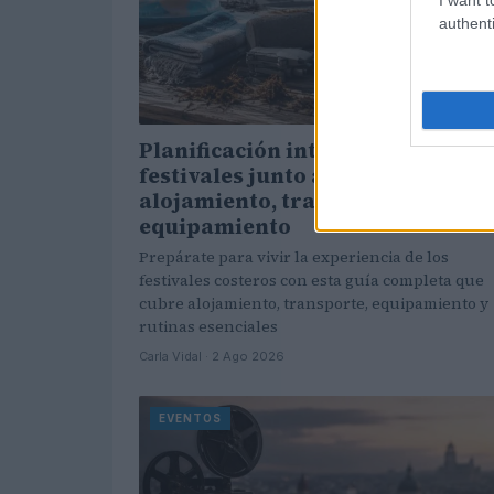
authenti
Planificación integral para
festivales junto al mar:
alojamiento, transporte y
equipamiento
Prepárate para vivir la experiencia de los
festivales costeros con esta guía completa que
cubre alojamiento, transporte, equipamiento y
rutinas esenciales
Carla Vidal · 2 Ago 2026
EVENTOS