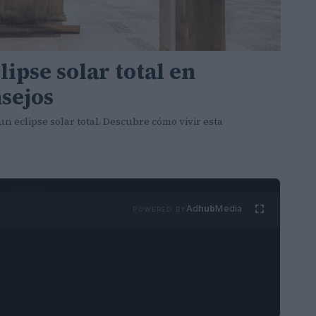
ipse solar total en
sejos
un eclipse solar total. Descubre cómo vivir esta
Ad
hub
Media
POWERED BY