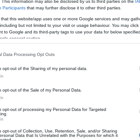
. This information may also be disclosed by us to third parties on the
IA
Participants
that may further disclose it to other third parties.
EVENTOS
 that this website/app uses one or more Google services and may gath
including but not limited to your visit or usage behaviour. You may click 
 to Google and its third-party tags to use your data for below specifi
ogle consent section.
l Data Processing Opt Outs
o opt-out of the Sharing of my personal data.
In
Festividades de Santa Chiara en
o opt-out of the Sale of my Personal Data.
Italia: eventos religiosos y
In
culturales en 2026
to opt-out of processing my Personal Data for Targeted
En 2026, Italia celebra a Santa Chiara con
ing.
festividades que combinan fe, música y tradición
In
en Urbania, San Gavino Monreale y Roma.
o opt-out of Collection, Use, Retention, Sale, and/or Sharing
Lucía Marín · 3 Ago 2026
ersonal Data that Is Unrelated with the Purposes for which it
lected.