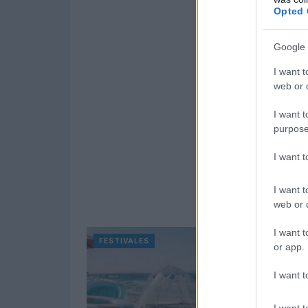
Opted 
Google 
I want t
web or d
I want t
purpose
I want 
I want t
web or d
I want t
FESTIVALES
or app.
I want t
I want t