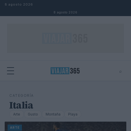
Saltar al contenido
8 agosto 2026
8 agosto 2026
⌕
⌕
×
Buscar
CATEGORÍA
Italia
Arte
Gusto
Montaña
Playa
ARTE