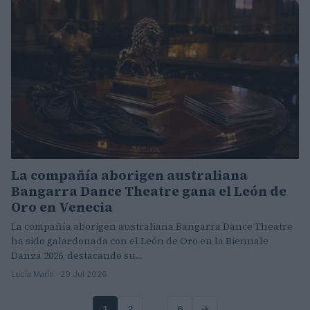
La compañía aborigen australiana
Bangarra Dance Theatre gana el León de
Oro en Venecia
La compañía aborigen australiana Bangarra Dance Theatre
ha sido galardonada con el León de Oro en la Biennale
Danza 2026, destacando su…
Lucía Marín · 29 Jul 2026
1
2
…
6
→