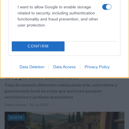
I want to allow Google to enable storage
related to security, including authentication
functionality and fraud prevention, and other
user protection.
CONFIRM
Data Deletion
Data Access
Privacy Policy
Explorando parques escultóricos, street
art y jardines museísticos
Viaja de manera diferente combinando arte, naturaleza y
gastronomía local en rutas que incluyen parques
escultóricos y jardines museísticos
Diego Herrera · 30 Jul 2026
GUSTO