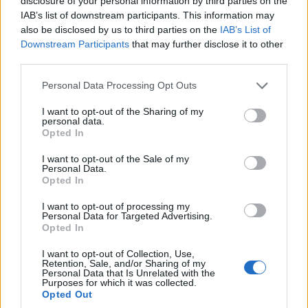
disclosure of your personal information by third parties on the
IAB’s list of downstream participants. This information may
also be disclosed by us to third parties on the
IAB’s List of
Downstream Participants
that may further disclose it to other
third parties.
Please note that this website/app uses one or more Google
Personal Data Processing Opt Outs
services and may gather and store information including but
not limited to your visit or usage behaviour. You may click to
I want to opt-out of the Sharing of my
personal data.
grant or deny consent to Google and its third-party tags to
Opted In
use your data for below specified purposes in below Google
consent section.
I want to opt-out of the Sale of my
Personal Data.
Planifica tu Viaje a Croacia con Expertos
Opted In
Locales
I want to opt-out of processing my
Croacia es un destino fascinante que combina historia,
Personal Data for Targeted Advertising.
cultura y naturaleza. Descubre por qué la primavera es la
Opted In
mejor época para visitarla…
I want to opt-out of Collection, Use,
Diego Herrera · 1 Ago 2026
Retention, Sale, and/or Sharing of my
Personal Data that Is Unrelated with the
Purposes for which it was collected.
PLAYA
Opted Out