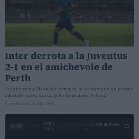
Inter derrota a la Juventus
2-1 en el amichevole de
Perth
La Inter rompió la racha invicta de la Juventus en un partido
amistoso en Perth, con goles de Dimarco y Diouf.
Diego Morales · 8 Ago 2026
0:31 /
Ad
hub
Media
POWERED
1
/
4
3:09
BY