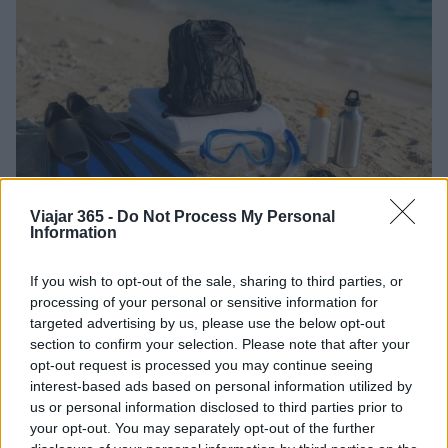
Viajar 365 -
Do Not Process My Personal
Information
Cómo seleccionar calas ideales para
snorkel y equipo esencial
If you wish to opt-out of the sale, sharing to third parties, or
processing of your personal or sensitive information for
Explora las mejores calas para snorkel y descubre cómo
targeted advertising by us, please use the below opt-out
elegir el equipo adecuado para una experiencia inolvidable
section to confirm your selection. Please note that after your
y sostenible
opt-out request is processed you may continue seeing
Javier Ortega · 1 Ago 2026
interest-based ads based on personal information utilized by
us or personal information disclosed to third parties prior to
ITALIA
your opt-out. You may separately opt-out of the further