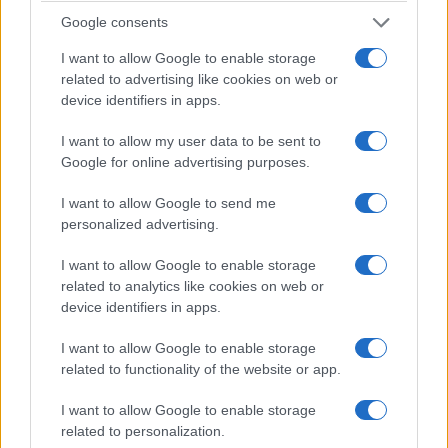
Google consents
I want to allow Google to enable storage
related to advertising like cookies on web or
device identifiers in apps.
I want to allow my user data to be sent to
Google for online advertising purposes.
I want to allow Google to send me
personalized advertising.
Descubre las playas andaluzas con
I want to allow Google to enable storage
bioluminiscencia: un espectáculo único
related to analytics like cookies on web or
Andalucía alberga playas donde el mar se ilumina de noche,
device identifiers in apps.
un fenómeno conocido como bioluminiscencia. Descubre los
mejores lugares para presenciar este…
I want to allow Google to enable storage
related to functionality of the website or app.
Diego Morales · 31 Jul 2026
I want to allow Google to enable storage
ARTE
related to personalization.