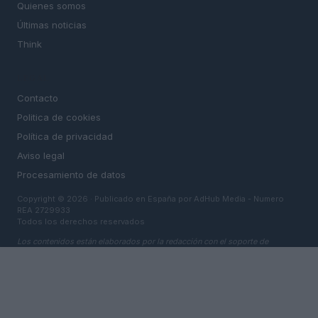
Quienes somos
Últimas noticias
Think
LEGAL
Contacto
Politica de cookies
Política de privacidad
Aviso legal
Procesamiento de datos
Copyright © 2026 · Publicado en España por AdHub Media - Numero
REA 2729933
Todos los derechos reservados
Los contenidos están elaborados por la redacción con el soporte de
herramientas digitales y realizados en colaboración con autores
independientes.