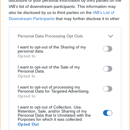
disclosure of your personal information by third parties on the
atractivos de la ciudad, además de su castillo
IAB’s list of downstream participants. This information may
medieval, es el agua mineral cristalina, limpia y
also be disclosed by us to third parties on the
IAB’s List of
refrescante que sale de varias fuentes pequeñas.
Downstream Participants
that may further disclose it to other
third parties.
Aquí la vida transcurre lentamente, despierte
Please note that this website/app uses one or more Google
Personal Data Processing Opt Outs
temprano para ver a las mujeres compartiendo
services and may gather and store information including but
not limited to your visit or usage behaviour. You may click to
I want to opt-out of the Sharing of my
historias y haciendo ganchillo en los escalones
personal data.
grant or deny consent to Google and its third-party tags to
Opted In
de sus casas, a los niños dando patadas a los
use your data for below specified purposes in below Google
balones de fútbol en las estrechas callejuelas y a
consent section.
I want to opt-out of the Sale of my
Personal Data.
los hombres jugando a las cartas delante de los
Opted In
cafés. También le encantarán las vistas de esta
I want to opt-out of processing my
ciudad en la cima de una colina.
Personal Data for Targeted Advertising.
Opted In
6. Tavira
I want to opt-out of Collection, Use,
Retention, Sale, and/or Sharing of my
Personal Data that Is Unrelated with the
Tavira
, a sólo tres kilómetros del océano en la
Purposes for which it was collected.
costa sur del Algarve, se mantiene en pie desde
Opted Out