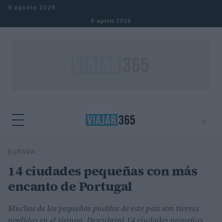
Saltar al contenido
9 agosto 2026
9 agosto 2026
⌕
⌕
×
EUROPA
Buscar
14 ciudades pequeñas con más
encanto de Portugal
Muchos de los pequeños pueblos de este país son tierras
perdidas en el tiempo. Descubrirá 14 ciudades pequeñas