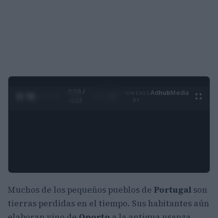
0:30 /
Ad
hub
Media
POWERED
1
/
4
4:27
BY
Muchos de los pequeños pueblos de
Portugal
son
tierras perdidas en el tiempo. Sus habitantes aún
elaboran vino de
Oporto
a la antigua usanza,