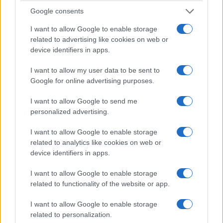
la
Edad de Bronce
. Cortada en dos por el
río
Google consents
Gilão
,
Tavira
es un paraíso para los caminantes,
I want to allow Google to enable storage
las calles empedradas se entrelazan con parques
related to advertising like cookies on web or
sombreados, hasta un castillo elevado, sobre un
device identifiers in apps.
romántico puente romano y junto a numerosas
I want to allow my user data to be sent to
iglesias góticas y renacentistas.
Google for online advertising purposes.
Los pescadores llevan las capturas diarias a un
I want to allow Google to send me
moderno mercado ribereño y la ciudad está a
personalized advertising.
sólo tres kilómetros de las playas de arena
I want to allow Google to enable storage
blanca de
Ilha de Tavira
.
related to analytics like cookies on web or
device identifiers in apps.
5. Obidos
I want to allow Google to enable storage
related to functionality of the website or app.
Obidos
atrae a miles de turistas al año con su
calidad de ciudad perdida en el tiempo y su
I want to allow Google to enable storage
variedad de festivales. Si busca un auténtico
related to personalization.