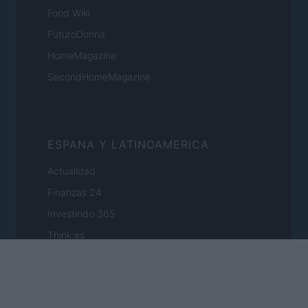
Food Wiki
FuturoDonna
HomeMagazine
SecondHomeMagazine
ESPANA Y LATINOAMERICA
Actualidad
Finanzas 24
Investindo 365
Think.es
Viajar 365
ES Newz
Pet Story