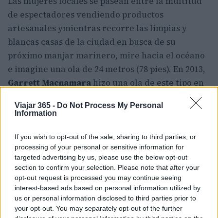
Las mujeres locales se pasean entre la multitud
de espectadores vendiendo productos
artesanales ymientras recorre las limpias y
blancas casas de la ciudad en busca de su
próximo manjar marinero, mire hacia el océano
e imagine una ola de 24 metros (78 pies). En 2013,
Garrett Macnamara
hizo una ola de este tipo en
Nazare
para batir un récord mundial, las
Viajar 365 -
Do Not Process My Personal
grandes olas son causadas por un cañón
Information
submarino justo al lado de la costa.
If you wish to opt-out of the sale, sharing to third parties, or
7. Castelo de Vide
processing of your personal or sensitive information for
targeted advertising by us, please use the below opt-out
Encontrará
Castelo de Vide
sentado justo en el
section to confirm your selection. Please note that after your
opt-out request is processed you may continue seeing
centro de la frontera oriental de
Portugal
con
interest-based ads based on personal information utilized by
España
, menos de 4.000 personas viven en esta
us or personal information disclosed to third parties prior to
auténtica y pequeña ciudad, uno de los pocos
your opt-out. You may separately opt-out of the further