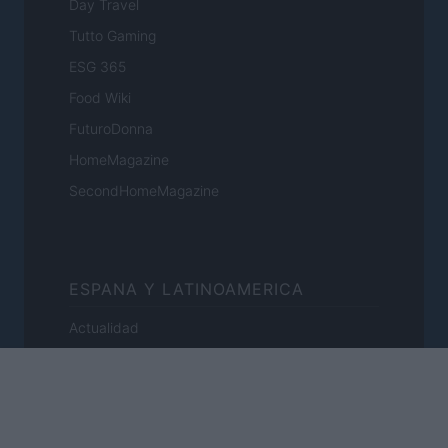
Day Travel
Tutto Gaming
ESG 365
Food Wiki
FuturoDonna
HomeMagazine
SecondHomeMagazine
ESPANA Y LATINOAMERICA
Actualidad
Finanzas 24
Investindo 365
Think.es