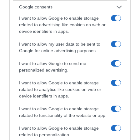
transformar tus experiencias de viaje.
Google consents
Staff · 26 Jun 2025
I want to allow Google to enable storage
NOTICIAS
related to advertising like cookies on web or
device identifiers in apps.
I want to allow my user data to be sent to
Google for online advertising purposes.
I want to allow Google to send me
personalized advertising.
I want to allow Google to enable storage
related to analytics like cookies on web or
device identifiers in apps.
La tercera temporada de The Gilded Age y
su innovador cambio de escenario
I want to allow Google to enable storage
La tercera temporada de The Gilded Age nos lleva desde la
related to functionality of the website or app.
opulencia de Nueva York hasta la rusticidad del viejo oeste,
planteando…
I want to allow Google to enable storage
related to personalization.
Staff · 26 Jun 2025