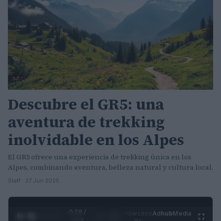
Descubre el GR5: una
aventura de trekking
inolvidable en los Alpes
El GR5 ofrece una experiencia de trekking única en los
Alpes, combinando aventura, belleza natural y cultura local.
Staff · 27 Jun 2025
0:30 /
Ad
hub
Media
POWERED
1
/
4
4:27
BY