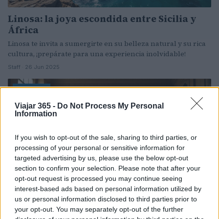
Linosa: la joya escondida entre Sicilia y
África
Linosa te invita a sumergirte en su belleza natural y su rica
cultura, ¡prepárate para una experiencia inolvidable!
Staff · 26 Jun 2025
NOTICIAS
Viajar 365 -
Do Not Process My Personal
Information
If you wish to opt-out of the sale, sharing to third parties, or
processing of your personal or sensitive information for
targeted advertising by us, please use the below opt-out
section to confirm your selection. Please note that after your
opt-out request is processed you may continue seeing
interest-based ads based on personal information utilized by
us or personal information disclosed to third parties prior to
Scopri Caravaggio 2025: l’arte che vive
your opt-out. You may separately opt-out of the further
attraverso i secoli