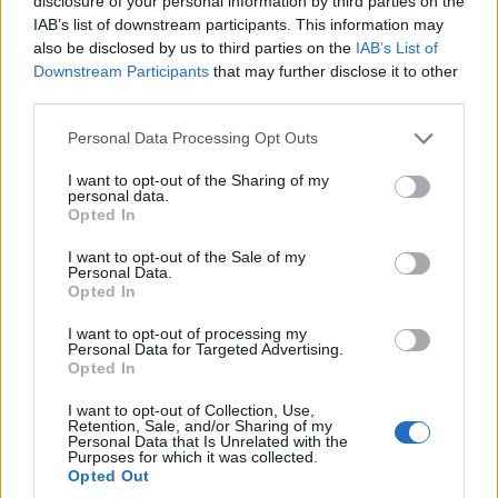
disclosure of your personal information by third parties on the
IAB’s list of downstream participants. This information may
Un'esperienza unica nell'arte di Caravaggio, dove ogni
also be disclosed by us to third parties on the
IAB’s List of
dipinto racconta una storia di profondità e verità.
Downstream Participants
that may further disclose it to other
Staff · 26 Jun 2025
third parties.
NOTICIAS
Please note that this website/app uses one or more Google
Personal Data Processing Opt Outs
services and may gather and store information including but
not limited to your visit or usage behaviour. You may click to
I want to opt-out of the Sharing of my
personal data.
grant or deny consent to Google and its third-party tags to
Opted In
use your data for below specified purposes in below Google
consent section.
I want to opt-out of the Sale of my
Personal Data.
Opted In
I want to opt-out of processing my
Personal Data for Targeted Advertising.
Opted In
Cómo maximizar tus viajes usando
I want to opt-out of Collection, Use,
puntos de recompensa con Chase Ultimate
Retention, Sale, and/or Sharing of my
Personal Data that Is Unrelated with the
Rewards
Purposes for which it was collected.
Opted Out
Conoce cómo los puntos de recompensa de Chase pueden