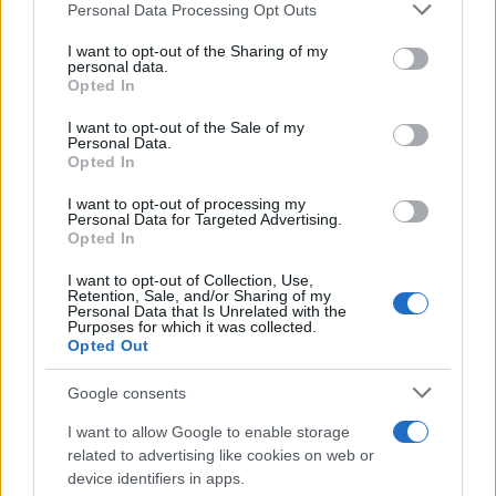
Please note that this website/app uses one or more Google
Personal Data Processing Opt Outs
herramienta poderosa para los consumidores
services and may gather and store information including but
modernos. A medida que seguimos analizando
not limited to your visit or usage behaviour. You may click to
I want to opt-out of the Sharing of my
personal data.
grant or deny consent to Google and its third-party tags to
las tendencias del mercado, queda claro que el
Opted In
use your data for below specified purposes in below Google
marketing hoy es una ciencia que nos permite
consent section.
I want to opt-out of the Sale of my
conectar con los consumidores de manera más
Personal Data.
Opted In
efectiva y personalizada. ¿Estás listo para
aprovecharlo al máximo?
I want to opt-out of processing my
Personal Data for Targeted Advertising.
Opted In
I want to opt-out of Collection, Use,
Retention, Sale, and/or Sharing of my
AUTOR
Personal Data that Is Unrelated with the
Staff
Purposes for which it was collected.
Opted Out
Google consents
I want to allow Google to enable storage
related to advertising like cookies on web or
device identifiers in apps.