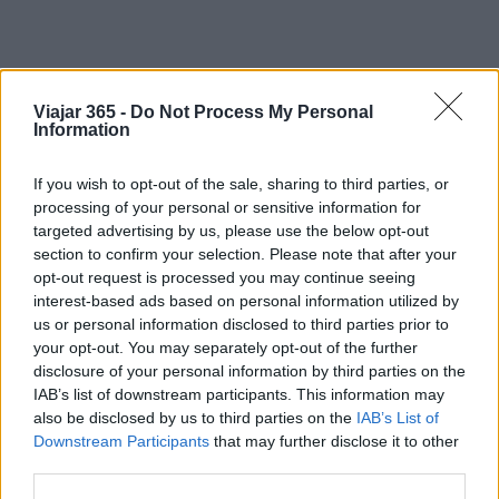
Viajar 365 -
Do Not Process My Personal
Information
Conclusión: La American Express
If you wish to opt-out of the sale, sharing to third parties, or
Gold como aliada en el consumo
processing of your personal or sensitive information for
inteligente
targeted advertising by us, please use the below opt-out
section to confirm your selection. Please note that after your
En resumen, la
American Express Gold
no solo
opt-out request is processed you may continue seeing
es una opción viable para quienes buscan
interest-based ads based on personal information utilized by
us or personal information disclosed to third parties prior to
recompensas en sus gastos, sino que se presenta
your opt-out. You may separately opt-out of the further
como un aliado en la gestión de un estilo de vida
disclosure of your personal information by third parties on the
más enriquecedor. La combinación de beneficios
IAB’s list of downstream participants. This information may
also be disclosed by us to third parties on the
IAB’s List of
en restauración, supermercados y la capacidad
Downstream Participants
that may further disclose it to other
de transferir puntos a programas de fidelización
third parties.
de vuelos y hoteles la convierte en una