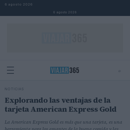
Saltar al contenido
6 agosto 2026
6 agosto 2026
⌕
⌕
×
NOTICIAS
Buscar
Explorando las ventajas de la
tarjeta American Express Gold
La American Express Gold es más que una tarjeta, es una
herramienta para los amantes de la buena comida y las