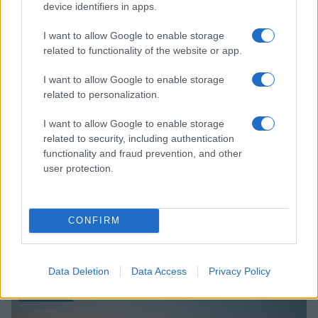
device identifiers in apps.
I want to allow Google to enable storage
NOTICIAS
related to functionality of the website or app.
I want to allow Google to enable storage
related to personalization.
I want to allow Google to enable storage
related to security, including authentication
functionality and fraud prevention, and other
user protection.
CONFIRM
Incidente de fuego en la Terminal 2 del aeropuerto
Murtala Muhammed en Lagos
Lucía Marín · 4 Ago 2026
Data Deletion
Data Access
Privacy Policy
NOTICIAS