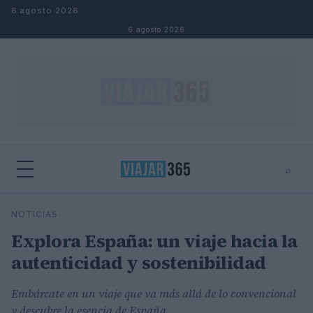
Saltar al contenido
6 agosto 2026
6 agosto 2026
⌕
⌕
×
NOTICIAS
Buscar
Explora España: un viaje hacia la
autenticidad y sostenibilidad
Embárcate en un viaje que va más allá de lo convencional
y descubre la esencia de España.