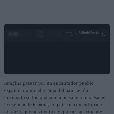
0:29 /
Ad
hub
Media
POWERED
1
/
4
3:19
BY
Imagina pasear por un encantador pueblo
español, donde el aroma del pan recién
horneado se fusiona con la brisa marina. Esa es
la esencia de España, un país rico en cultura e
historia, que nos invita a explorar sus rincones