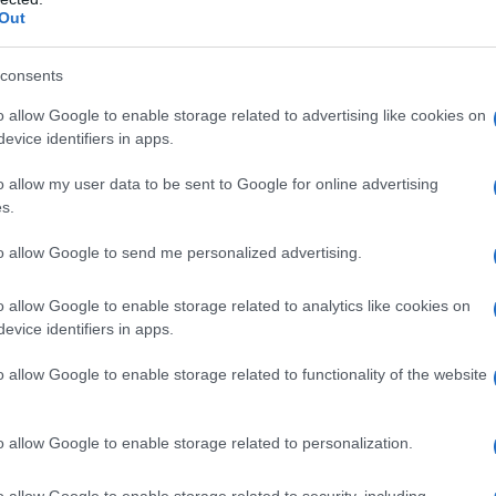
s dimensiones de las tarifas anuales, cuándo
Out
ueden impactar tu economía personal.
consents
les y cómo funcionan?
o allow Google to enable storage related to advertising like cookies on
evice identifiers in apps.
ue los emisores de tarjetas aplican a sus
o allow my user data to be sent to Google for online advertising
te costo se presenta una vez al año y puede
s.
ólares hasta casi 800 para tarjetas de nivel
to allow Google to send me personalized advertising.
phire Reserve®
ha visto su tarifa anual
 aunque alto, refleja una serie de beneficios
o allow Google to enable storage related to analytics like cookies on
evice identifiers in apps.
a de los casos, esta tarifa se aplica en el
n los años siguientes, se cobra alrededor del
o allow Google to enable storage related to functionality of the website
ta.
o allow Google to enable storage related to personalization.
jetas ofrecen una exención de la tarifa
 los usuarios disfrutar de todos los
o allow Google to enable storage related to security, including