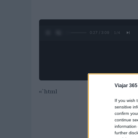
0:28 / 3:09
1
/
4
Viajar 365
«`html
If you wish 
sensitive in
confirm you
continue se
information 
further disc