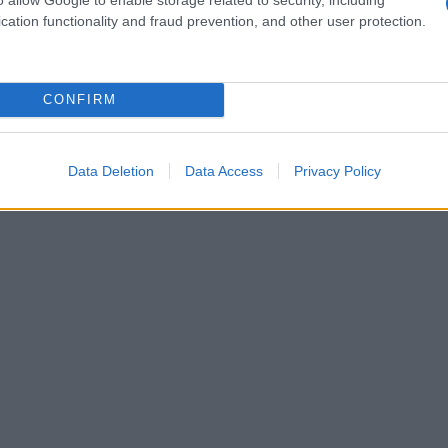
cation functionality and fraud prevention, and other user protection.
rgo, después de este período, la tarifa
 que puede llevar a los tarjetahabientes a
contrado en esta situación alguna vez?
CONFIRM
Data Deletion
Data Access
Privacy Policy