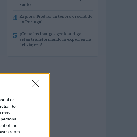
Santo
4
Explora Piodão: un tesoro escondido
en Portugal
5
¿Cómo los lounges grab-and-go
están transformando la experiencia
del viajero?
sonal or
ection to
ou may
 personal
out of the
 downstream