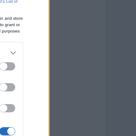
B’s List of
er and store
to grant or
ed purposes