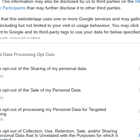
. This information may also be disclosed by us to third parties on the
IA
Participants
that may further disclose it to other third parties.
 that this website/app uses one or more Google services and may gath
including but not limited to your visit or usage behaviour. You may click 
 to Google and its third-party tags to use your data for below specifi
ogle consent section.
l Data Processing Opt Outs
o opt-out of the Sharing of my personal data.
In
de crédito son un tema que siempre se escucha
o opt-out of the Sale of my Personal Data.
 ¿verdad? Especialmente cuando llega el
In
len la pena para los consumidores. Aunque
to opt-out of processing my Personal Data for Targeted
ing.
as argumentando que existen opciones sin
In
nerse a pensar que pagar una tarifa anual
o opt-out of Collection, Use, Retention, Sale, and/or Sharing
s, en beneficios significativos. En este
ersonal Data that Is Unrelated with the Purposes for which it
lected.