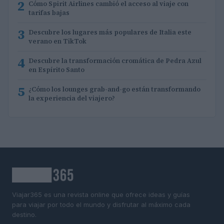
2
Cómo Spirit Airlines cambió el acceso al viaje con
tarifas bajas
3
Descubre los lugares más populares de Italia este
verano en TikTok
4
Descubre la transformación cromática de Pedra Azul
en Espírito Santo
5
¿Cómo los lounges grab-and-go están transformando
la experiencia del viajero?
Viajar365 es una revista online que ofrece ideas y guías
para viajar por todo el mundo y disfrutar al máximo cada
destino.