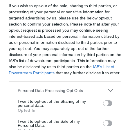
If you wish to opt-out of the sale, sharing to third parties, or
processing of your personal or sensitive information for
targeted advertising by us, please use the below opt-out
section to confirm your selection. Please note that after your
opt-out request is processed you may continue seeing
Así que, el viaje en el tren histórico del Vouga se
interest-based ads based on personal information utilized by
convierte en una invitación a descubrir un
us or personal information disclosed to third parties prior to
your opt-out. You may separately opt-out of the further
Portugal auténtico, lleno de sabores, historias y
disclosure of your personal information by third parties on the
tradiciones. Cada parada se transforma en una
IAB’s list of downstream participants. This information may
oportunidad para conectar con el patrimonio
also be disclosed by us to third parties on the
IAB’s List of
Downstream Participants
that may further disclose it to other
cultural, mientras que el tren actúa como un hilo
third parties.
conductor que une el pasado con el presente,
Please note that this website/app uses one or more Google
Personal Data Processing Opt Outs
ofreciendo a los viajeros una experiencia
services and may gather and store information including but
singular y memorable. ¿Te animas a vivirlo?
not limited to your visit or usage behaviour. You may click to
I want to opt-out of the Sharing of my
personal data.
grant or deny consent to Google and its third-party tags to
Opted In
use your data for below specified purposes in below Google
consent section.
I want to opt-out of the Sale of my
AUTOR
Personal Data.