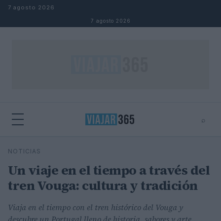
Saltar al contenido
7 agosto 2026
7 agosto 2026
⌕
⌕
×
NOTICIAS
Buscar
Un viaje en el tiempo a través del
tren Vouga: cultura y tradición
Viaja en el tiempo con el tren histórico del Vouga y
descubre un Portugal lleno de historia, sabores y arte.