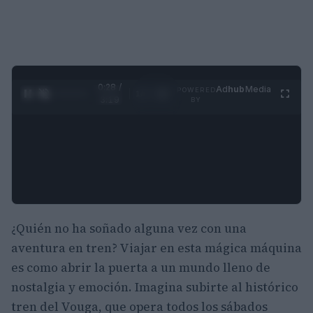
0:29 /
Ad
hub
Media
POWERED
1
/
4
3:19
BY
¿Quién no ha soñado alguna vez con una
aventura en tren? Viajar en esta mágica máquina
es como abrir la puerta a un mundo lleno de
nostalgia y emoción. Imagina subirte al histórico
tren del Vouga, que opera todos los sábados