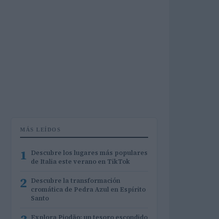
MÁS LEÍDOS
1
Descubre los lugares más populares
de Italia este verano en TikTok
2
Descubre la transformación
cromática de Pedra Azul en Espírito
Santo
Explora Piodão: un tesoro escondido