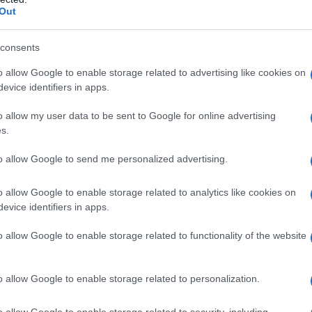
Out
consents
o allow Google to enable storage related to advertising like cookies on
evice identifiers in apps.
iona con una tierra llena de mitos y
o allow my user data to be sent to Google for online advertising
s.
e la historia griega en Italia que sigue
 sitio, que cautivó a los viajeros del Grand
to allow Google to send me personalized advertising.
frece un viaje fascinante a través de sus
o allow Google to enable storage related to analytics like cookies on
te artículo, te invito a descubrir la historia,
evice identifiers in apps.
isitar este lugar único que ha perdurado a lo
o allow Google to enable storage related to functionality of the website
o allow Google to enable storage related to personalization.
Paestum
o allow Google to enable storage related to security, including