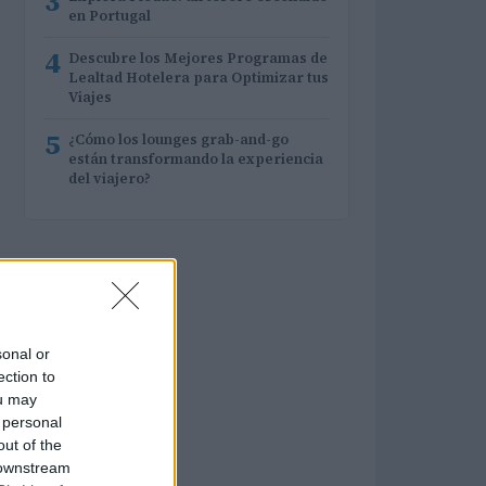
3
en Portugal
4
Descubre los Mejores Programas de
Lealtad Hotelera para Optimizar tus
Viajes
5
¿Cómo los lounges grab-and-go
están transformando la experiencia
del viajero?
sonal or
ection to
ou may
 personal
out of the
 downstream