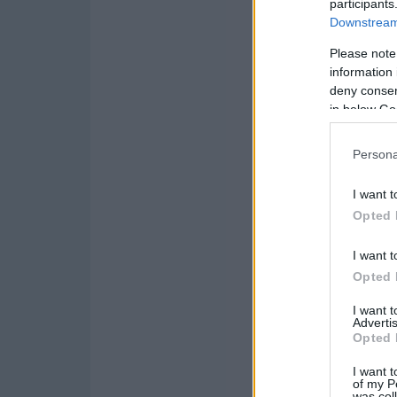
participants
Downstream 
Please note
information 
deny consent
in below Go
Persona
I want t
Opted 
I want t
Opted 
I want 
Advertis
Opted 
I want t
of my P
was col