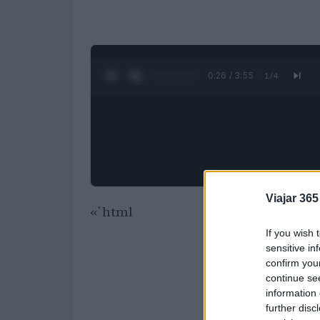
0:28 / 3:55
1
/
4
Viajar 365
«`html
If you wish 
sensitive in
confirm you
continue se
information 
further disc