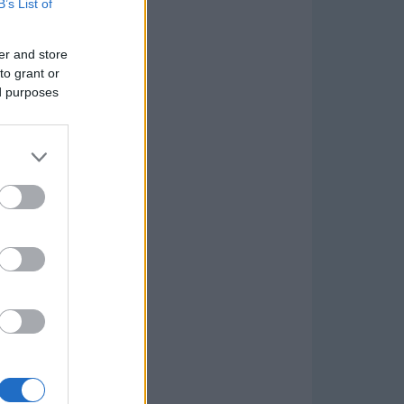
B’s List of
er and store
to grant or
ed purposes