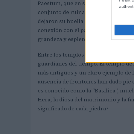
Paestum, que en sus orígenes fue co
authenti
conjunto de ruinas; es un relato palp
dejaron su huella en este lugar. Al p
conexión con el pasado? Cada templo
grandeza y esplendor.
Entre los templos más destacados de
guardianes del tiempo. El templo de H
más antiguos y un claro ejemplo de l
ausencia de frontones han dado pie 
es conocido como la “Basilica”, muc
Hera, la diosa del matrimonio y la fa
significado de cada piedra?