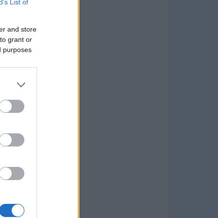
B’s List of
er and store
to grant or
ed purposes