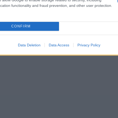
pecialmente en las ciudades. «El crecimiento
cation functionality and fraud prevention, and other user protection.
 viven en las ciudades o utilizan el tren»,
strategia basada en un crecimiento
titativo», vinculada a una economía más
CONFIRM
Data Deletion
Data Access
Privacy Policy