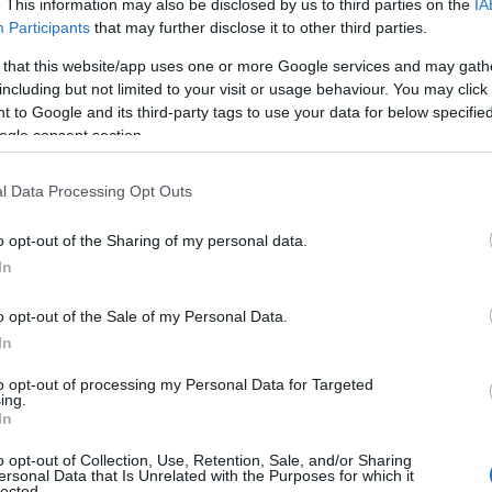
. This information may also be disclosed by us to third parties on the
IA
Participants
that may further disclose it to other third parties.
 that this website/app uses one or more Google services and may gath
including but not limited to your visit or usage behaviour. You may click 
 to Google and its third-party tags to use your data for below specifi
ogle consent section.
l Data Processing Opt Outs
o opt-out of the Sharing of my personal data.
In
o opt-out of the Sale of my Personal Data.
In
to opt-out of processing my Personal Data for Targeted
ing.
In
o opt-out of Collection, Use, Retention, Sale, and/or Sharing
ersonal Data that Is Unrelated with the Purposes for which it
 superó el
55%
una cifra significativa en un
lected.