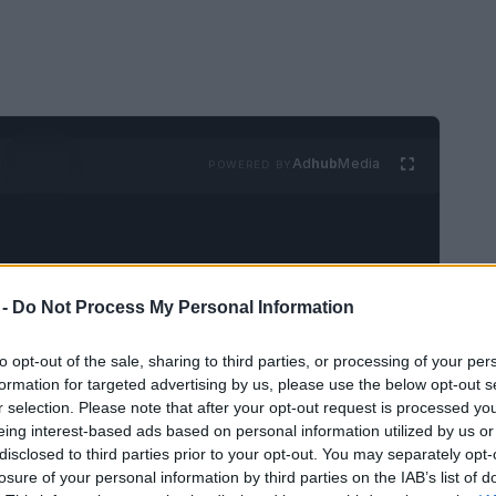
Ad
hub
Media
POWERED BY
 -
Do Not Process My Personal Information
to opt-out of the sale, sharing to third parties, or processing of your per
nos suizos se pronunciaron en un referéndum
formation for targeted advertising by us, please use the below opt-out s
emográfico del país. La iniciativa, conocida
r selection. Please note that after your opt-out request is processed y
eing interest-based ads based on personal information utilized by us or
», buscaba limitar la población a ese número
disclosed to third parties prior to your opt-out. You may separately opt-
obtuvo el respaldo del
54,2%
de los votantes,
losure of your personal information by third parties on the IAB’s list of