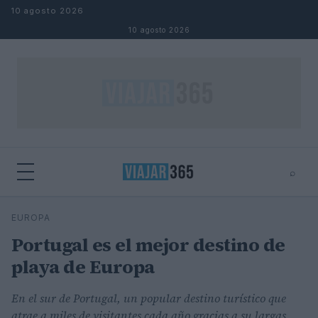
Saltar al contenido
10 agosto 2026
10 agosto 2026
⌕
⌕
×
EUROPA
Buscar
Portugal es el mejor destino de
playa de Europa
En el sur de Portugal, un popular destino turístico que
atrae a miles de visitantes cada año gracias a su largas,