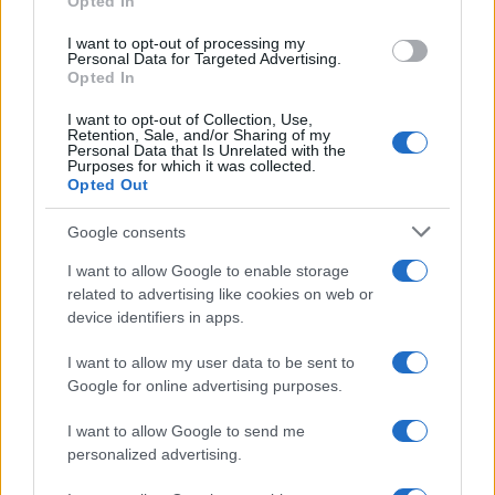
Opted In
I want to opt-out of processing my
Personal Data for Targeted Advertising.
Sigue leyendo
Opted In
I want to opt-out of Collection, Use,
Retention, Sale, and/or Sharing of my
EUROPA
Personal Data that Is Unrelated with the
Purposes for which it was collected.
Opted Out
Google consents
I want to allow Google to enable storage
related to advertising like cookies on web or
device identifiers in apps.
I want to allow my user data to be sent to
Google for online advertising purposes.
I want to allow Google to send me
Our Sticky Love: Dónde fue filmada la nueva serie
personalized advertising.
coreana de Netflix
Javier Ortega · 9 Ago 2026