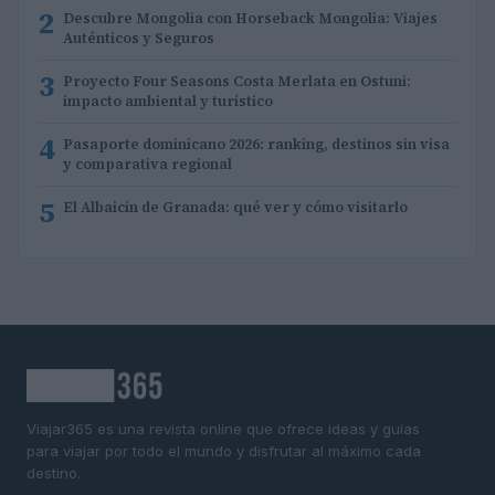
2
Descubre Mongolia con Horseback Mongolia: Viajes
Auténticos y Seguros
3
Proyecto Four Seasons Costa Merlata en Ostuni:
impacto ambiental y turístico
4
Pasaporte dominicano 2026: ranking, destinos sin visa
y comparativa regional
5
El Albaicín de Granada: qué ver y cómo visitarlo
Viajar365 es una revista online que ofrece ideas y guías
para viajar por todo el mundo y disfrutar al máximo cada
destino.