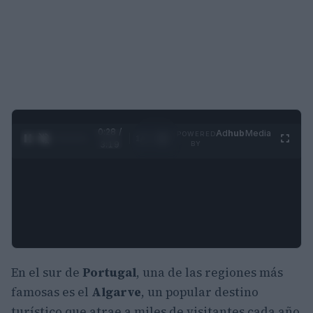
0:29 /
Ad
hub
Media
POWERED
1
/
4
3:19
BY
En el sur de
Portugal
, una de las regiones más
famosas es el
Algarve
, un popular destino
turístico que atrae a miles de visitantes cada año