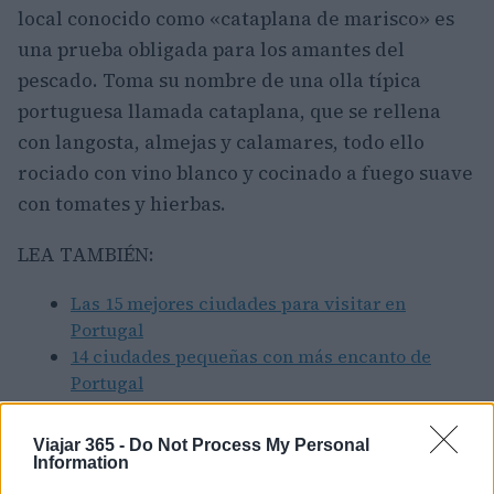
local conocido como «cataplana de marisco» es
una prueba obligada para los amantes del
pescado. Toma su nombre de una olla típica
portuguesa llamada cataplana, que se rellena
con langosta, almejas y calamares, todo ello
rociado con vino blanco y cocinado a fuego suave
con tomates y hierbas.
LEA TAMBIÉN:
Las 15 mejores ciudades para visitar en
Portugal
14 ciudades pequeñas con más encanto de
Portugal
Viajar 365 -
Do Not Process My Personal
Information
AUTOR