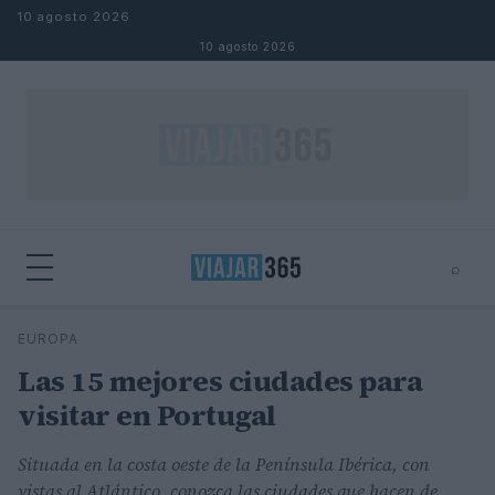
Saltar al contenido
10 agosto 2026
10 agosto 2026
⌕
⌕
×
EUROPA
Buscar
Las 15 mejores ciudades para
visitar en Portugal
Situada en la costa oeste de la Península Ibérica, con
vistas al Atlántico, conozca las ciudades que hacen de