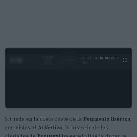
0:30 /
Ad
hub
Media
POWERED
1
/
4
4:27
BY
Situada en la costa oeste de la
Península Ibérica
,
con vistas al
Atlántico
, la historia de las
ciudades de
Portugal
ha estado ligada durante