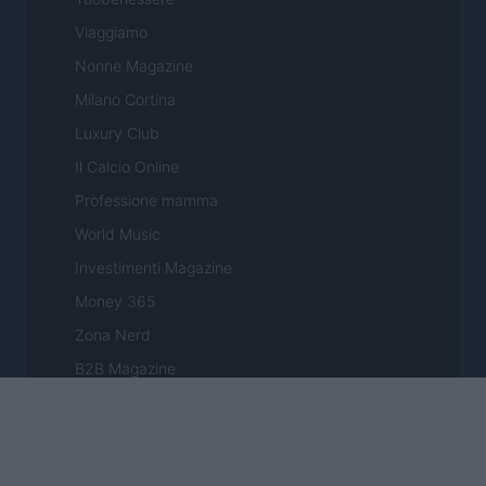
Viaggiamo
Nonne Magazine
Milano Cortina
Luxury Club
Il Calcio Online
Professione mamma
World Music
Investimenti Magazine
Money 365
Zona Nerd
B2B Magazine
People Magazine
Day Travel
Tutto Gaming