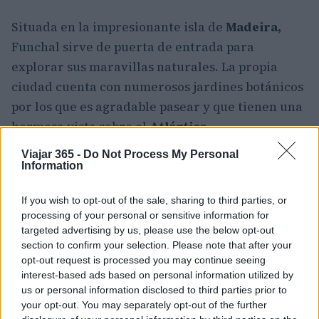
Situada en la impresionante isla de
Madeira,
Funchal sirve de puerta de entrada para
explorar sus maravillas naturales. La propia
ciudad cuenta con numerosos jardines botánicos
por los que es agradable pasear y que tienen una
hermosa vista sobre el
Atlántico
.
Viajar 365 -
Do Not Process My Personal
Dos de los lugares más populares para visitar son
Information
la
Iglesia del Colegio
, que tiene un interior
decorado y el bullicioso
Mercado dos
If you wish to opt-out of the sale, sharing to third parties, or
processing of your personal or sensitive information for
Lavradores
. Con un número de vinos de fama
targeted advertising by us, please use the below opt-out
mundial producidos en Madeira, querrá probar
section to confirm your selection. Please note that after your
tantos como sea posible antes de dirigirse a su
opt-out request is processed you may continue seeing
interest-based ads based on personal information utilized by
próximo destino.
us or personal information disclosed to third parties prior to
your opt-out. You may separately opt-out of the further
7. Evora