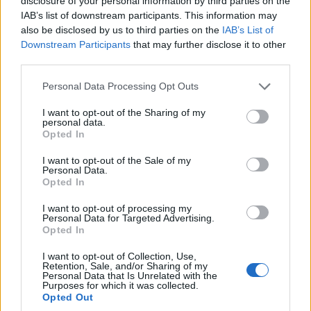
disclosure of your personal information by third parties on the
IAB’s list of downstream participants. This information may
Con más de dos mil años de historia en esta
also be disclosed by us to third parties on the
IAB’s List of
pequeña ciudad y más de cuatro mil edificios
Downstream Participants
that may further disclose it to other
third parties.
históricos, templos e iglesias, algunos de los
cuales se remontan a la época romana, resulta
Please note that this website/app uses one or more Google
Personal Data Processing Opt Outs
services and may gather and store information including but
fascinante explorar
Évora
.
not limited to your visit or usage behaviour. You may click to
I want to opt-out of the Sharing of my
personal data.
grant or deny consent to Google and its third-party tags to
Es interesante visitar la escalofriante
Capilla de
Opted In
use your data for below specified purposes in below Google
los Huesos
, así como las murallas romanas, los
consent section.
I want to opt-out of the Sale of my
Personal Data.
antiguos acueductos y la catedral gótica del siglo
Opted In
XIII
. El centro de la ciudad está repleto de
I want to opt-out of processing my
lugares fascinantes para visitar y en las afueras
Personal Data for Targeted Advertising.
Opted In
de
Évora
se encuentra el intrigante complejo
megalítico de
Almendres Cromlech
que cuenta
I want to opt-out of Collection, Use,
Retention, Sale, and/or Sharing of my
con un gran grupo de menhires y piedras
Personal Data that Is Unrelated with the
Purposes for which it was collected.
gigantescas, dispuestas en círculo.
Opted Out