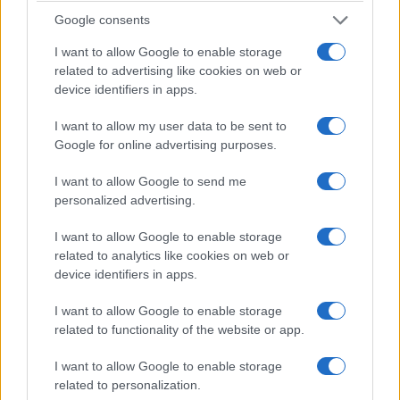
6. Coimbra
Google consents
I want to allow Google to enable storage
Coimbra
, la mayor ciudad de la región que lleva
related to advertising like cookies on web or
su nombre, cuenta con una gran cantidad de
device identifiers in apps.
lugares históricos que harán las delicias de los
I want to allow my user data to be sent to
amantes de la historia y, con una de las
Google for online advertising purposes.
universidades más antiguas del mundo, la
ciudad ha sido una sede de aprendizaje durante
I want to allow Google to send me
personalized advertising.
generaciones.
I want to allow Google to enable storage
En ningún lugar se demuestra mejor esto que en
related to analytics like cookies on web or
la hermosa
Biblioteca Joanina
, de estilo barroco,
device identifiers in apps.
que es impresionante de contemplar, el centro
I want to allow Google to enable storage
de la ciudad es ideal para pasear por sus
related to functionality of the website or app.
tranquilos jardines y sus antiguas iglesias con
I want to allow Google to enable storage
vistas al
río Mondego
. Antes de marcharse,
related to personalization.
asegúrese de escuchar la nostálgica música de