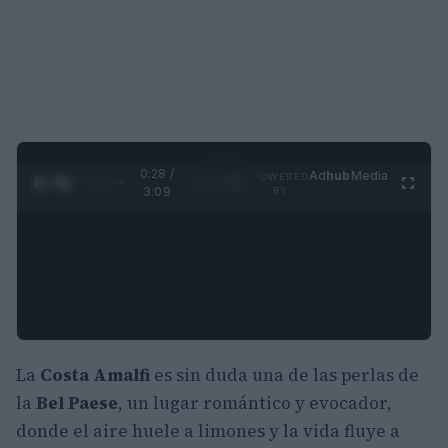
0:29 /
Ad
hub
Media
POWERED
1
/
4
3:09
BY
La
Costa Amalfi
es sin duda una de las perlas de
la
Bel Paese
, un lugar romántico y evocador,
donde el aire huele a limones y la vida fluye a