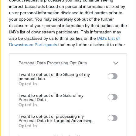
Situado entre Agerola y Positano, es
interest-based ads based on personal information utilized by
us or personal information disclosed to third parties prior to
considerada una de las
rutas de senderismo
your opt-out. You may separately opt-out of the further
más bellas del mundo
, dado a su panorama
disclosure of your personal information by third parties on the
indescriptible. El sendero tiene unos 10
IAB’s list of downstream participants. This information may
also be disclosed by us to third parties on the
IAB’s List of
kilómetros de longitud y la visita dura unas
Downstream Participants
that may further disclose it to other
cuatro horas.
third parties.
Please note that this website/app uses one or more Google
Personal Data Processing Opt Outs
Punta Campanella
services and may gather and store information including but
El
recorrido
por las atracciones imperdibles de
not limited to your visit or usage behaviour. You may click to
I want to opt-out of the Sharing of my
personal data.
grant or deny consent to Google and its third-party tags to
la costa de Amalfi termina en Punta
Opted In
use your data for below specified purposes in below Google
Campanella. Es un lugar
consent section.
I want to opt-out of the Sale of my
Personal Data.
verdaderamente
sugerente
, desde el que es
Opted In
posible observar el Golfo de Salerno, el de
I want to opt-out of processing my
Nápoles y admirar Capri, justo en frente.
Personal Data for Targeted Advertising.
Opted In
Declarada Patrimonio
de la Humanidad por la