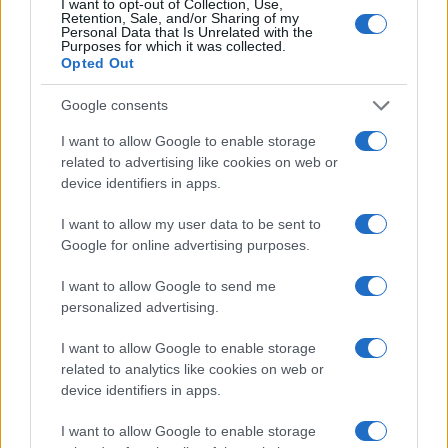
I want to opt-out of Collection, Use,
UNESCO
en 1997, la costa de Amalfi, con sus 50
Retention, Sale, and/or Sharing of my
Personal Data that Is Unrelated with the
km de costa, tiene mucho que ofrecer. El mar
Purposes for which it was collected.
Opted Out
cristalino con múltiples matices, la cultura
profunda y su tradición artesanal son sólo
Google consents
algunas de las razones de tanta admiración.
I want to allow Google to enable storage
related to advertising like cookies on web or
device identifiers in apps.
AUTOR
I want to allow my user data to be sent to
Redacción Viajar365.com
Google for online advertising purposes.
I want to allow Google to send me
personalized advertising.
I want to allow Google to enable storage
related to analytics like cookies on web or
device identifiers in apps.
I want to allow Google to enable storage