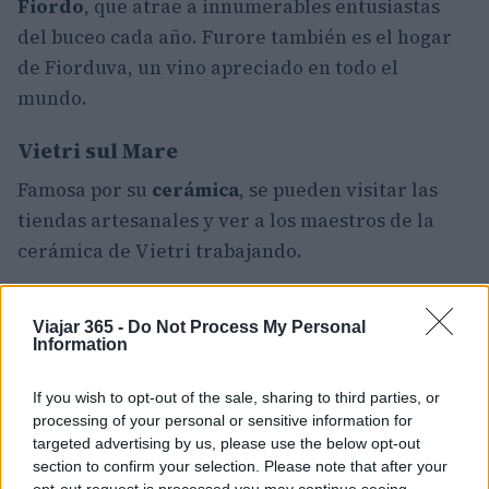
Fiordo
, que atrae a innumerables entusiastas
del buceo cada año. Furore también es el hogar
de Fiorduva, un vino apreciado en todo el
mundo.
Vietri sul Mare
Famosa por su
cerámica
, se pueden visitar las
tiendas artesanales y ver a los maestros de la
cerámica de Vietri trabajando.
Vietri, sin embargo, no es sólo cultura, sino
Viajar 365 -
Do Not Process My Personal
también una gran cantidad de mar. Tiene playas
Information
muy estéticas y un panorama notable donde se
pueden admirar grandes rocas que desembocan
If you wish to opt-out of the sale, sharing to third parties, or
verticalmente en el mar.
processing of your personal or sensitive information for
targeted advertising by us, please use the below opt-out
section to confirm your selection. Please note that after your
El camino de los dioses
opt-out request is processed you may continue seeing