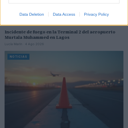
Data Deletion
Data Access
Privacy Policy
Incidente de fuego en la Terminal 2 del aeropuerto
Murtala Muhammed en Lagos
Lucía Marín · 4 Ago 2026
NOTICIAS