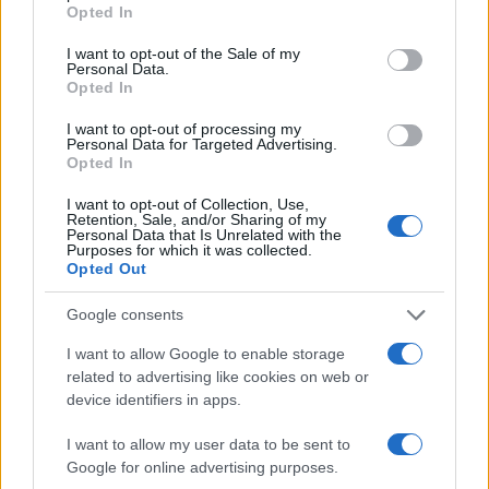
grant or deny consent to Google and its third-party tags to
Opted In
use your data for below specified purposes in below Google
en un entorno competitivo mediante decisiones
consent section.
I want to opt-out of the Sale of my
informadas y basadas en datos.
Personal Data.
Opted In
I want to opt-out of processing my
Personal Data for Targeted Advertising.
AUTOR
Opted In
Staff
I want to opt-out of Collection, Use,
Retention, Sale, and/or Sharing of my
Personal Data that Is Unrelated with the
Purposes for which it was collected.
Opted Out
Google consents
I want to allow Google to enable storage
related to advertising like cookies on web or
device identifiers in apps.
I want to allow my user data to be sent to
Google for online advertising purposes.