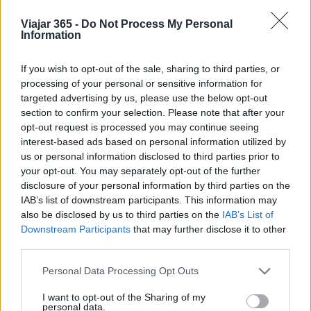
Viajar 365 -
Do Not Process My Personal
Information
Conclusión
If you wish to opt-out of the sale, sharing to third parties, or
processing of your personal or sensitive information for
Las recientes decisiones de Delta Air Lines
targeted advertising by us, please use the below opt-out
section to confirm your selection. Please note that after your
reflejan un enfoque estratégico basado en datos
opt-out request is processed you may continue seeing
y análisis del mercado. La capacidad de la
interest-based ads based on personal information utilized by
aerolínea para adaptarse rápidamente a las
us or personal information disclosed to third parties prior to
your opt-out. You may separately opt-out of the further
condiciones cambiantes es un testimonio de la
disclosure of your personal information by third parties on the
importancia de la analítica en el marketing
IAB’s list of downstream participants. This information may
moderno. A medida que Delta continúa
also be disclosed by us to third parties on the
IAB’s List of
Downstream Participants
that may further disclose it to other
ajustando su red y explorando nuevas
third parties.
oportunidades, los viajeros pueden anticipar un
Please note that this website/app uses one or more Google
servicio más optimizado y centrado en sus
Personal Data Processing Opt Outs
services and may gather and store information including but
necesidades. La historia de Delta es un claro
not limited to your visit or usage behaviour. You may click to
I want to opt-out of the Sharing of my
personal data.
ejemplo de cómo las aerolíneas deben navegar