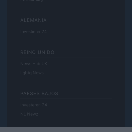
ALEMANIA
Investieren24
REINO UNIDO
News Hub UK
Lgbtq News
PAESES BAJOS
Investeren 24
NL Newz