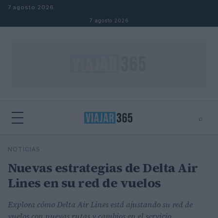
Saltar al contenido
7 agosto 2026
7 agosto 2026
⌕
⌕
×
NOTICIAS
Buscar
Nuevas estrategias de Delta Air
Lines en su red de vuelos
Explora cómo Delta Air Lines está ajustando su red de
vuelos con nuevas rutas y cambios en el servicio.