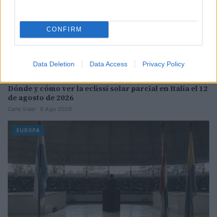
CONFIRM
Data Deletion
Data Access
Privacy Policy
Dónde y cómo ver la eclissi solar parcial en Italia el 12
de agosto de 2026
Carla Vidal · 9 Ago 2026
EUROPA