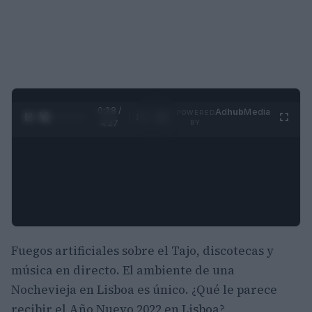
0:29 /
Ad
hub
Media
POWERED
1
/
4
4:27
BY
Fuegos artificiales sobre el Tajo, discotecas y
música en directo. El ambiente de una
Nochevieja en Lisboa es único. ¿Qué le parece
recibir el Año Nuevo 2022 en Lisboa?