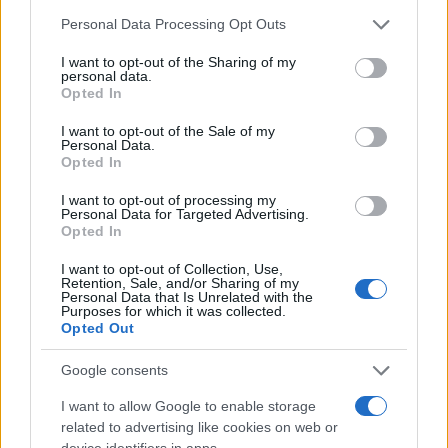
Please note that this website/app uses one or more Google
Personal Data Processing Opt Outs
services and may gather and store information including but
not limited to your visit or usage behaviour. You may click to
I want to opt-out of the Sharing of my
personal data.
grant or deny consent to Google and its third-party tags to
Opted In
use your data for below specified purposes in below Google
consent section.
I want to opt-out of the Sale of my
Personal Data.
Opted In
I want to opt-out of processing my
Personal Data for Targeted Advertising.
Opted In
I want to opt-out of Collection, Use,
Retention, Sale, and/or Sharing of my
Personal Data that Is Unrelated with the
Purposes for which it was collected.
Opted Out
Google consents
Sigue leyendo
I want to allow Google to enable storage
related to advertising like cookies on web or
EUROPA
device identifiers in apps.