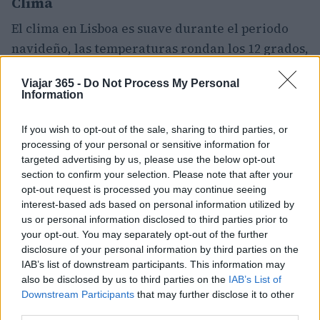
Clima
El clima en Lisboa es suave durante el periodo
navideño, las temperaturas rondan los 12 grados,
con picos de 2-3 grados durante las horas más
Viajar 365 -
Do Not Process My Personal
calurosas. Las temperaturas diurnas son
Information
generalmente suaves, alrededor de 15/16 grados.
Durante el periodo invernal, la lluvia y el viento
If you wish to opt-out of the sale, sharing to third parties, or
processing of your personal or sensitive information for
no son infrecuentes.
targeted advertising by us, please use the below opt-out
section to confirm your selection. Please note that after your
opt-out request is processed you may continue seeing
interest-based ads based on personal information utilized by
AUTOR
us or personal information disclosed to third parties prior to
Redacción Viajar365.com
your opt-out. You may separately opt-out of the further
disclosure of your personal information by third parties on the
IAB’s list of downstream participants. This information may
also be disclosed by us to third parties on the
IAB’s List of
Downstream Participants
that may further disclose it to other
third parties.