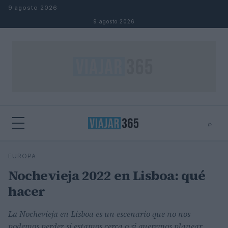
Saltar al contenido
9 agosto 2026
9 agosto 2026
⌕
⌕
×
EUROPA
Buscar
Nochevieja 2022 en Lisboa: qué
hacer
La Nochevieja en Lisboa es un escenario que no nos
podemos perder si estamos cerca o si queremos planear