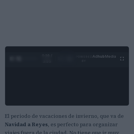
0:29 /
Ad
hub
Media
POWERED
1
/
4
3:55
BY
El periodo de vacaciones de invierno, que va de
Navidad a Reyes
, es perfecto para organizar
viajes fuera de la ciudad. No tiene que ir muy