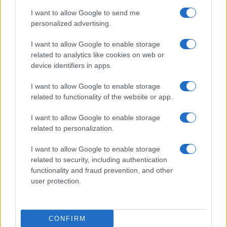
I want to allow Google to send me
personalized advertising.
I want to allow Google to enable storage
Explora Journeys presenta el Explora III, el crucero
de lujo propulsado por GNL
related to analytics like cookies on web or
device identifiers in apps.
Lucía Marín · 6 Ago 2026
I want to allow Google to enable storage
EUROPA
related to functionality of the website or app.
I want to allow Google to enable storage
related to personalization.
I want to allow Google to enable storage
related to security, including authentication
functionality and fraud prevention, and other
user protection.
CONFIRM