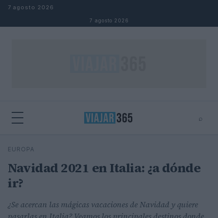
Saltar al contenido
7 agosto 2026
7 agosto 2026
⌕
⌕
×
EUROPA
Buscar
Navidad 2021 en Italia: ¿a dónde
ir?
¿Se acercan las mágicas vacaciones de Navidad y quiere
pasarlas en Italia? Veamos los principales destinos donde