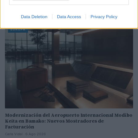
Cambio de tono en la UE: de críticas a elogios por la
gestión de la crisis en Ceuta
Diego Morales · 6 Ago 2026
Data Deletion
Data Access
Privacy Policy
EUROPA
Modernización del Aeropuerto Internacional Modibo
Keita en Bamako: Nuevos Mostradores de
Facturación
Carla Vidal · 6 Ago 2026