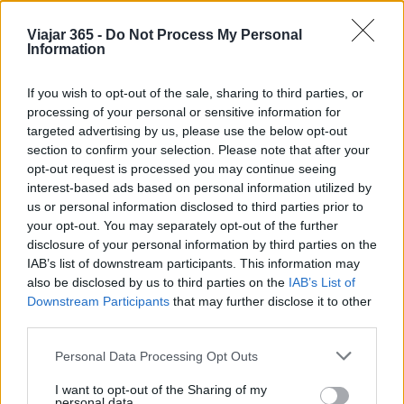
Mercado de Navidad de Bolzano 2021: una
experiencia que no debe perderse
Viajar 365 -
Do Not Process My Personal
Information
If you wish to opt-out of the sale, sharing to third parties, or
AUTOR
processing of your personal or sensitive information for
Redacción Viajar365.com
targeted advertising by us, please use the below opt-out
section to confirm your selection. Please note that after your
opt-out request is processed you may continue seeing
interest-based ads based on personal information utilized by
us or personal information disclosed to third parties prior to
your opt-out. You may separately opt-out of the further
disclosure of your personal information by third parties on the
IAB’s list of downstream participants. This information may
also be disclosed by us to third parties on the
IAB’s List of
Downstream Participants
that may further disclose it to other
third parties.
Please note that this website/app uses one or more Google
Personal Data Processing Opt Outs
services and may gather and store information including but
not limited to your visit or usage behaviour. You may click to
I want to opt-out of the Sharing of my
personal data.