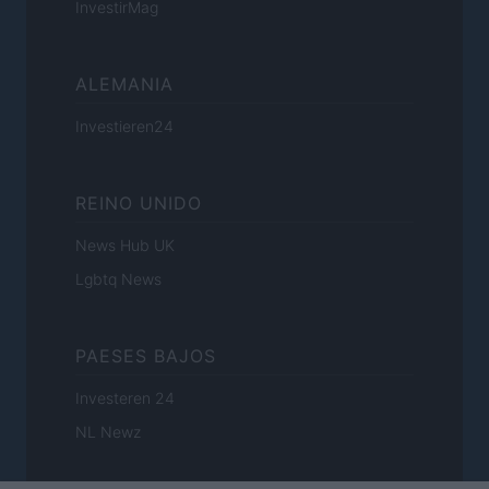
InvestirMag
ALEMANIA
Investieren24
REINO UNIDO
News Hub UK
Lgbtq News
PAESES BAJOS
Investeren 24
NL Newz