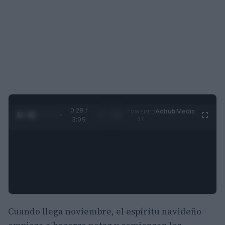
0:29 /
Ad
hub
Media
POWERED
1
/
4
3:09
BY
Cuando llega noviembre, el espíritu navideño