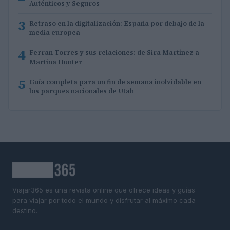
Auténticos y Seguros
3
Retraso en la digitalización: España por debajo de la
media europea
4
Ferran Torres y sus relaciones: de Sira Martínez a
Martina Hunter
5
Guía completa para un fin de semana inolvidable en
los parques nacionales de Utah
Viajar365 es una revista online que ofrece ideas y guías
para viajar por todo el mundo y disfrutar al máximo cada
destino.