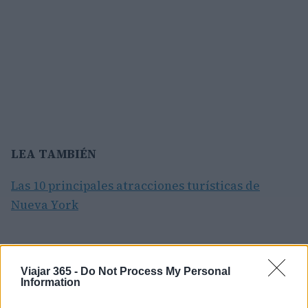
LEA TAMBIÉN
Las 10 principales atracciones turísticas de
Nueva York
AUTOR
Viajar 365 -
Do Not Process My Personal
Redacción Viajar365.com
Information