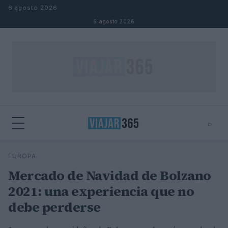
Saltar al contenido
6 agosto 2026
6 agosto 2026
⌕
⌕
×
EUROPA
Buscar
Mercado de Navidad de Bolzano
2021: una experiencia que no
debe perderse