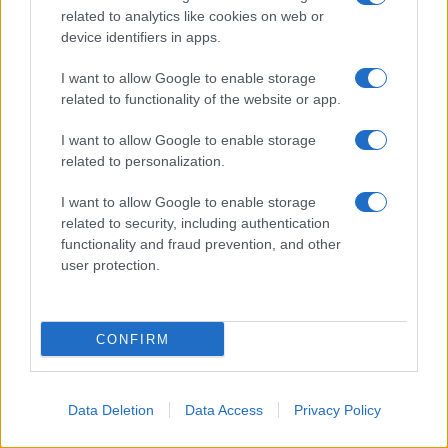
EUROPA
related to analytics like cookies on web or
device identifiers in apps.
I want to allow Google to enable storage
related to functionality of the website or app.
I want to allow Google to enable storage
related to personalization.
I want to allow Google to enable storage
related to security, including authentication
functionality and fraud prevention, and other
user protection.
Transformación de Dulles: United Airlines lidera el
crecimiento del aeropuerto
Diego Herrera · 5 Ago 2026
CONFIRM
EUROPA
Data Deletion
Data Access
Privacy Policy