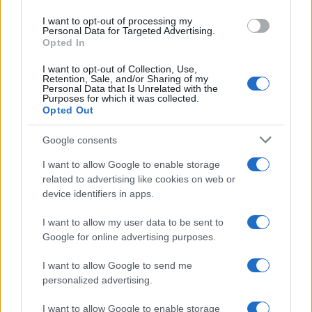
Sigue leyendo
I want to opt-out of processing my
Personal Data for Targeted Advertising.
Opted In
EUROPA
I want to opt-out of Collection, Use,
Retention, Sale, and/or Sharing of my
Personal Data that Is Unrelated with the
Purposes for which it was collected.
Opted Out
Google consents
I want to allow Google to enable storage
related to advertising like cookies on web or
device identifiers in apps.
I want to allow my user data to be sent to
Google for online advertising purposes.
Modernización del Aeropuerto Internacional Modibo
Keita en Bamako: Nuevos Mostradores de
I want to allow Google to send me
Facturación
personalized advertising.
Carla Vidal · 6 Ago 2026
I want to allow Google to enable storage