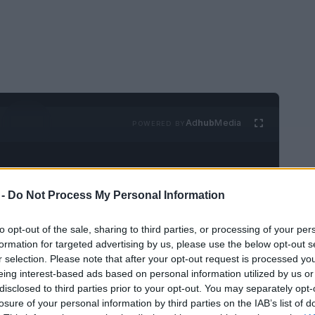
Ad
hub
Media
POWERED BY
 -
Do Not Process My Personal Information
to opt-out of the sale, sharing to third parties, or processing of your per
formation for targeted advertising by us, please use the below opt-out s
n el chocolate suizo, el queso suizo y los
r selection. Please note that after your opt-out request is processed y
eing interest-based ads based on personal information utilized by us or
sas que ya conoce de
Suiza
. Pero este país sin
disclosed to third parties prior to your opt-out. You may separately opt-
alquiera que busque unos paisajes realmente
losure of your personal information by third parties on the IAB’s list of