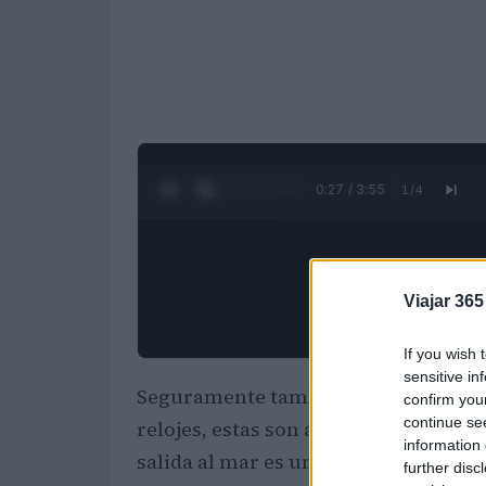
0:28 / 3:55
1
/
4
Viajar 365
If you wish 
sensitive in
Seguramente también está pensando e
confirm you
continue se
relojes, estas son algunas de las co
information 
salida al mar es un paraíso para cu
further disc