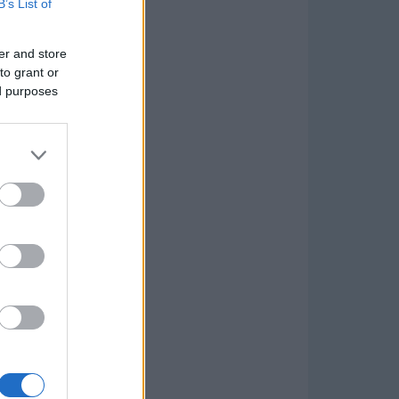
B’s List of
er and store
to grant or
ed purposes