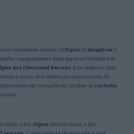
mosas montañas suizas, el
Eiger,
el
Jungfrau
y
popular campamento base para actividades al
lpes del Oberland Bernés
. Los viajeros que
arse a una o dos clases en una escuela de
ambrientos tal vez quieran probar la
raclette
,
 queso.
as tanto a los
Alpes
suizos como a los
e
Lausana
. Como puerta de entrada a una