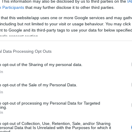
stá en medio de los
Alpes
, así que ¿cómo no
. This information may also be disclosed by us to third parties on the
IA
Participants
that may further disclose it to other third parties.
e tiene y sus increíbles lugares?.
 that this website/app uses one or more Google services and may gath
including but not limited to your visit or usage behaviour. You may click 
 to Google and its third-party tags to use your data for below specifi
ogle consent section.
l Data Processing Opt Outs
o opt-out of the Sharing of my personal data.
In
o opt-out of the Sale of my Personal Data.
In
to opt-out of processing my Personal Data for Targeted
ing.
In
o opt-out of Collection, Use, Retention, Sale, and/or Sharing
ersonal Data that Is Unrelated with the Purposes for which it
lected.