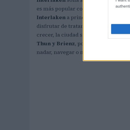
authenti
es más popular como centro turístico
Interlaken
a principios del siglo
XI
disfrutar de tratamientos de spa, a 
crecer, la ciudad suiza está situada
Thun y Brienz
, por lo tanto, nunca 
nadar, navegar o montar en bicicleta