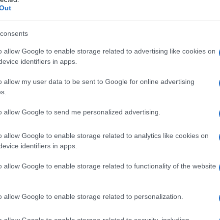
Out
o a un tren de cremallera por una montaña
consents
e patrimonio medieval enclavados en lagos
o allow Google to enable storage related to advertising like cookies on
evice identifiers in apps.
epare para disfrutar de unas vistas
dos de las ciudades de montaña suizas, para
o allow my user data to be sent to Google for online advertising
s.
bre un telón de fondo de agua resplandeciente
uosos prados alpinos rodeados de montañas
to allow Google to send me personalized advertising.
a
.
o allow Google to enable storage related to analytics like cookies on
evice identifiers in apps.
sitar en Suiza
o allow Google to enable storage related to functionality of the website
res para visitar en
Suiza
:
o allow Google to enable storage related to personalization.
un centro de fabricación de relojes, pero hoy
o allow Google to enable storage related to security, including