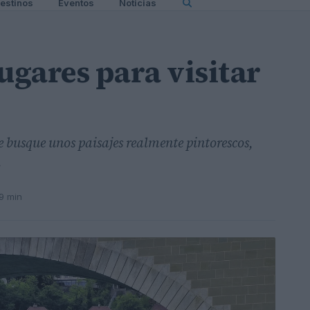
estinos
Eventos
Noticias
ugares para visitar
e busque unos paisajes realmente pintorescos,
.
9 min