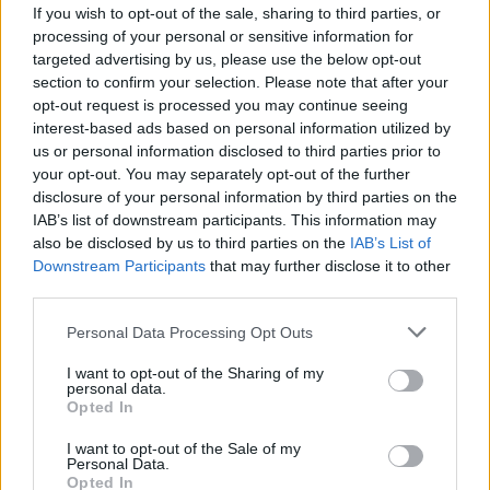
If you wish to opt-out of the sale, sharing to third parties, or
Las vistas mientras navegábamos por los lagos
processing of your personal or sensitive information for
eran absolutamente increíbles: montañas
targeted advertising by us, please use the below opt-out
nevadas que se adentraban en los lagos, cascadas
section to confirm your selection. Please note that after your
opt-out request is processed you may continue seeing
de casas de colores y esas siluetas naturales de
interest-based ads based on personal information utilized by
las montañas por las que Italia y Suiza son
us or personal information disclosed to third parties prior to
famosas, todo ello empapado con vasos de
your opt-out. You may separately opt-out of the further
disclosure of your personal information by third parties on the
burbuja mientras navegábamos.
IAB’s list of downstream participants. This information may
also be disclosed by us to third parties on the
IAB’s List of
Pronto empezamos a ver a lo lejos el lugar donde
Downstream Participants
that may further disclose it to other
pasaríamos la tarde… ese lugar era la
isla de
third parties.
Brissago
, que alberga una impresionante villa y
Please note that this website/app uses one or more Google
Personal Data Processing Opt Outs
hermosos jardines.
services and may gather and store information including but
not limited to your visit or usage behaviour. You may click to
I want to opt-out of the Sharing of my
personal data.
grant or deny consent to Google and its third-party tags to
Opted In
use your data for below specified purposes in below Google
consent section.
AUTOR
I want to opt-out of the Sale of my
Redacción Viajar365.com
Personal Data.
Opted In