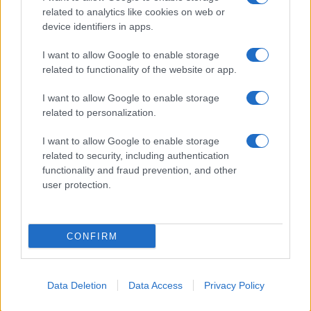
related to analytics like cookies on web or
device identifiers in apps.
Sigue leyendo
I want to allow Google to enable storage
EUROPA
related to functionality of the website or app.
I want to allow Google to enable storage
related to personalization.
I want to allow Google to enable storage
related to security, including authentication
functionality and fraud prevention, and other
user protection.
CONFIRM
Descubre Lekeitio, el pueblo vasco con historia real y
playas de ensueño
Data Deletion
Data Access
Privacy Policy
Diego Herrera · 8 Ago 2026