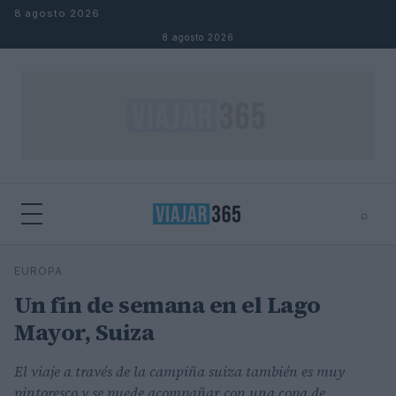
Saltar al contenido
8 agosto 2026
8 agosto 2026
⌕
⌕
×
EUROPA
Buscar
Un fin de semana en el Lago
Mayor, Suiza
El viaje a través de la campiña suiza también es muy
pintoresco y se puede acompañar con una copa de