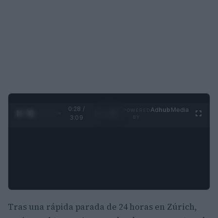
0:29 /
Ad
hub
Media
POWERED
1
/
4
3:09
BY
Tras una rápida parada de 24 horas en Zúrich,