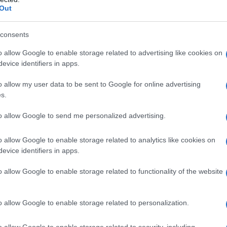
Out
a
, está situada en una
llanura atravesada
consents
del país. Una cuarta parte de la población
o allow Google to enable storage related to advertising like cookies on
tras grandes ciudades importantes son Graz y
evice identifiers in apps.
o allow my user data to be sent to Google for online advertising
itar tanto en verano como en invierno; ya que
s.
tre ambos. Mientras que el primero se
to allow Google to send me personalized advertising.
l segundo es perfecto para el esquí y los
o allow Google to enable storage related to analytics like cookies on
evice identifiers in apps.
o allow Google to enable storage related to functionality of the website
o allow Google to enable storage related to personalization.
o allow Google to enable storage related to security, including