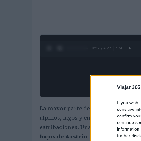
0:28 / 4:27
1
/
4
Viajar 365
If you wish 
La mayor parte de
Austria
es montañ
sensitive in
confirm you
alpinos, lagos y encantadores puebl
continue se
estribaciones. Una cuarta parte de Au
information 
bajas de Austria, también merecen
further disc