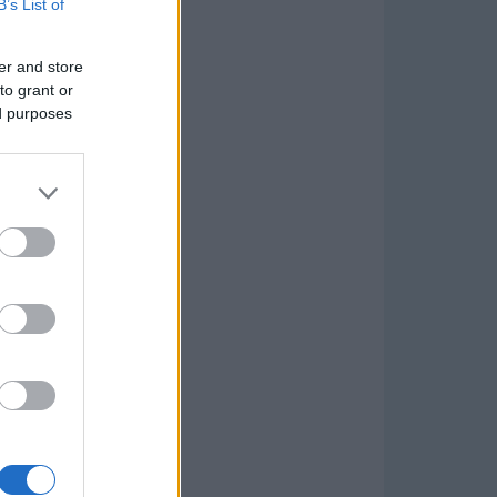
B’s List of
er and store
to grant or
ed purposes