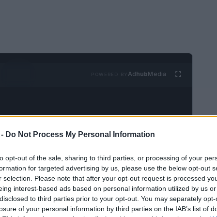
Ad
hub
Media
POWERED BY
 -
Do Not Process My Personal Information
to opt-out of the sale, sharing to third parties, or processing of your per
osa y se puede encontrar muchos valles
formation for targeted advertising by us, please use the below opt-out s
r selection. Please note that after your opt-out request is processed y
os y ciudades dispersos entre sus numerosas
eing interest-based ads based on personal information utilized by us or
stria es de baja altitud.
Las regiones más
disclosed to third parties prior to your opt-out. You may separately opt-
 ser visitadas
. Ya que están formadas por
losure of your personal information by third parties on the IAB’s list of