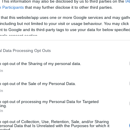
. This information may also be disclosed by us to third parties on the
IA
torescas tierras de cultivo.
Participants
that may further disclose it to other third parties.
 that this website/app uses one or more Google services and may gath
including but not limited to your visit or usage behaviour. You may click 
 to Google and its third-party tags to use your data for below specifi
ogle consent section.
l Data Processing Opt Outs
o opt-out of the Sharing of my personal data.
In
o opt-out of the Sale of my Personal Data.
In
to opt-out of processing my Personal Data for Targeted
ing.
In
o opt-out of Collection, Use, Retention, Sale, and/or Sharing
ersonal Data that Is Unrelated with the Purposes for which it
lected.