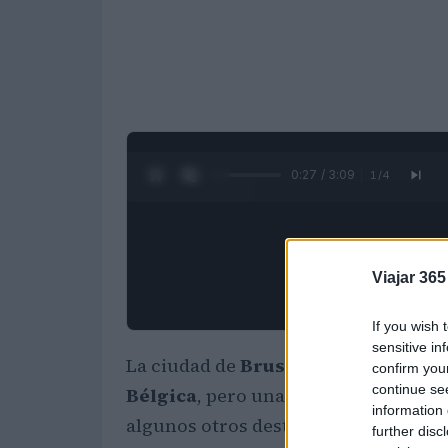
0:28 / 3:09
1
/
4
Viajar 365
If you wish 
sensitive in
La ciudad de
Bruselas
es una maravil
confirm you
continue se
Bélgica
, pero una verdadera explorac
information 
algunos otros destinos, realice excur
further disc