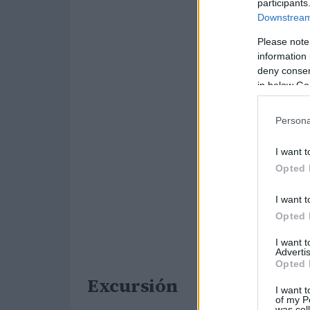
participants
Downstream 
Please note
information 
deny consent
in below Go
Persona
I want t
Opted 
I want t
Opted 
I want 
Advertis
Opted 
Excursión
I want t
of my P
was col