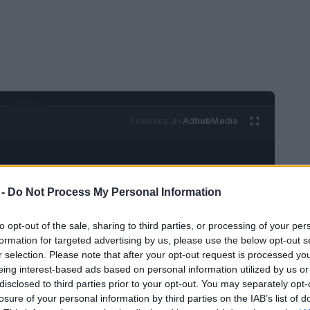
Ad
hub
Media
POWERED BY
 -
Do Not Process My Personal Information
to opt-out of the sale, sharing to third parties, or processing of your per
formation for targeted advertising by us, please use the below opt-out s
losa introducción a la vida y la cultura de
r selection. Please note that after your opt-out request is processed y
eing interest-based ads based on personal information utilized by us or
ión de la historia del país tiene que incluir
disclosed to third parties prior to your opt-out. You may separately opt-
siones por este lugar.
losure of your personal information by third parties on the IAB’s list of