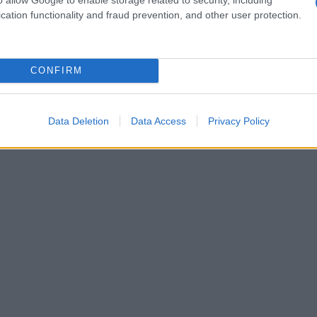
cation functionality and fraud prevention, and other user protection.
een
. Mientras pasea por
Gante
, su guía le
as, muchas de las cuales son conocidas sólo
CONFIRM
Data Deletion
Data Access
Privacy Policy