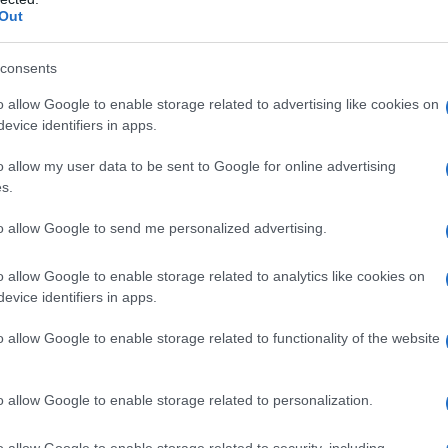
completo desde
Bruselas
a
Brujas
y
Gante
,
Out
óricas más importantes del país, por no
undialmente famosas.
consents
o allow Google to enable storage related to advertising like cookies on
un día en Bélgica
evice identifiers in apps.
 que realice toda una excursión en
Bélgica
.
o allow my user data to be sent to Google for online advertising
s.
to allow Google to send me personalized advertising.
s
y emprenderá un cómodo viaje con aire
o allow Google to enable storage related to analytics like cookies on
 que llegue, comience una completa visita
evice identifiers in apps.
s memorables lugares de la ciudad. Destaca
o allow Google to enable storage related to functionality of the website
rga el famoso cuadro del siglo
XV
«
Cordero
rá la oportunidad de ver el antiguo puerto de
o allow Google to enable storage related to personalization.
lo
XIII
de la
Iglesia de San Nicolás
y el
 construido en el siglo
XII
y más conocido por
o allow Google to enable storage related to security, including