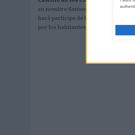
authenti
su nombre flamenco,
Het Gravenst
hará partícipe de historias y leyend
por los habitantes de la ciudad.