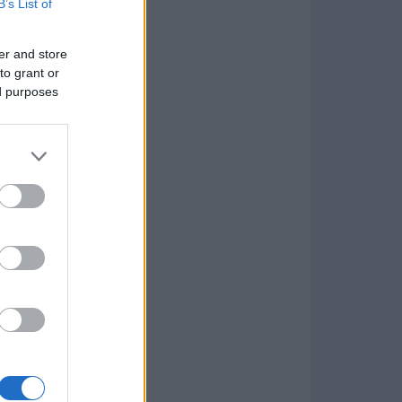
B’s List of
er and store
to grant or
ed purposes