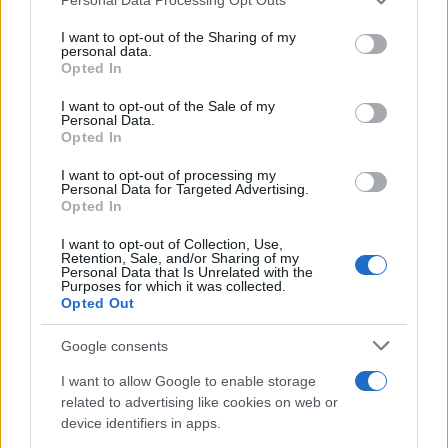
renacentistas y su encantadora variedad de
services and may gather and store information including but
not limited to your visit or usage behaviour. You may click to
I want to opt-out of the Sharing of my
tiendas especializadas; la cuarta ciudad más
personal data.
grant or deny consent to Google and its third-party tags to
Opted In
grande de Austria es una excursión de un día
use your data for below specified purposes in below Google
desde Viena que no debe perderse.
consent section.
I want to opt-out of the Sale of my
Personal Data.
Opted In
Valle de Wachau
I want to opt-out of processing my
Personal Data for Targeted Advertising.
Ya sea en bicicleta, en coche o en un crucero por
Opted In
el río Danubio, el Valle de Wachau es reconocido
I want to opt-out of Collection, Use,
universalmente como uno de los paisajes más
Retention, Sale, and/or Sharing of my
Personal Data that Is Unrelated with the
pintorescos de Austria. Todo el valle está
Purposes for which it was collected.
Opted Out
rodeado de castillos, viñedos y pintorescos
pueblos. El valle comienza al oeste de Viena y se
Google consents
extiende a lo largo de 40 km entre las ciudades
I want to allow Google to enable storage
de Krems y Melk. Los viñedos del valle de
related to advertising like cookies on web or
Wachau producen algunos de los mejores vinos
device identifiers in apps.