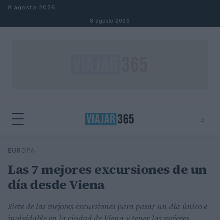
Saltar al contenido
8 agosto 2026
8 agosto 2026
⌕
⌕
×
EUROPA
Buscar
Las 7 mejores excursiones de un
día desde Viena
Siete de las mejores excursiones para pasar un día único e
inolvidable en la ciudad de Viena y tener las mejores