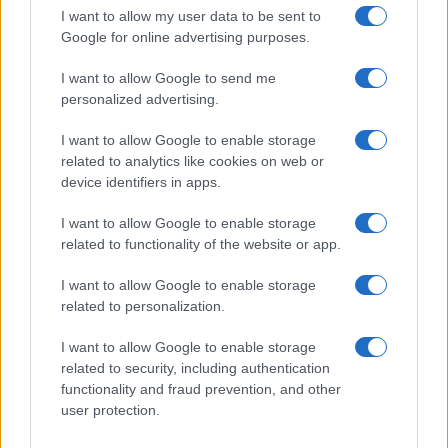
de Austria, y la bonita ciudad de Dürnstein es un
I want to allow my user data to be sent to
lugar ideal para detenerse y probar las
Google for online advertising purposes.
variedades. Las ruinas del castillo de Dürnstein
I want to allow Google to send me
son todo lo que queda del lugar donde el rey
personalized advertising.
Ricardo Corazón de León de Inglaterra fue
encarcelado en el siglo XII.
I want to allow Google to enable storage
related to analytics like cookies on web or
device identifiers in apps.
I want to allow Google to enable storage
AUTOR
Redacción Viajar365.com
related to functionality of the website or app.
I want to allow Google to enable storage
related to personalization.
I want to allow Google to enable storage
related to security, including authentication
functionality and fraud prevention, and other
user protection.