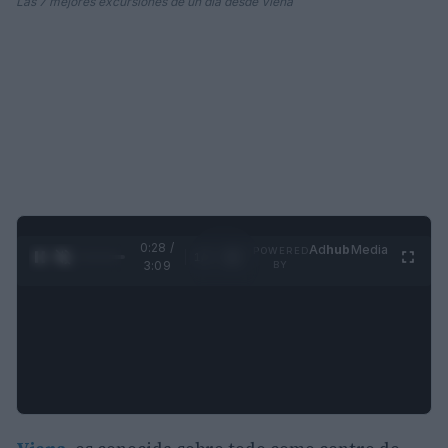
Las 7 mejores excursiones de un día desde Viena
0:29 /
Ad
hub
Media
POWERED
1
/
4
3:09
BY