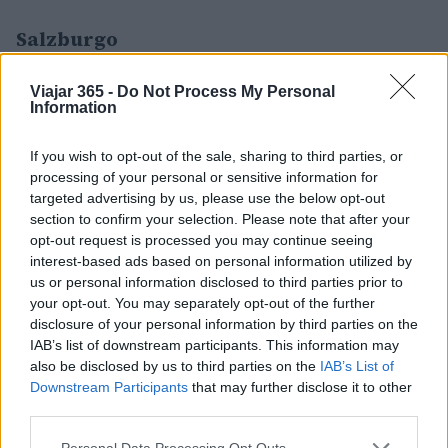
Salzburgo
A los fans de la película de 1965 «Sonrisas y
Viajar 365 -
Do Not Process My Personal
lágrimas» les resultará difícil no ponerse a
Information
cantar cuando visiten Salzburgo, la ciudad
austriaca que sirvió de telón de fondo a la
If you wish to opt-out of the sale, sharing to third parties, or
processing of your personal or sensitive information for
entrañable película. Desde la arquitectura
targeted advertising by us, please use the below opt-out
barroca y los pintorescos jardines hasta el azul
section to confirm your selection. Please note that after your
del río Salzach y las montañas nevadas que la
opt-out request is processed you may continue seeing
interest-based ads based on personal information utilized by
rodean, el lugar que la familia Von Trapp llamó
us or personal information disclosed to third parties prior to
hogar es simplemente encantador. Como lugar
your opt-out. You may separately opt-out of the further
de nacimiento de Wolfgang Amadeus Mozart,
disclosure of your personal information by third parties on the
IAB’s list of downstream participants. This information may
Salzburgo es un destino de viaje muy popular
also be disclosed by us to third parties on the
IAB’s List of
también para los amantes de la música clásica.
Downstream Participants
that may further disclose it to other
Con su barrio medieval bellamente conservado,
third parties.
su castillo en la cima de una colina, sus iglesias
Please note that this website/app uses one or more Google
Personal Data Processing Opt Outs