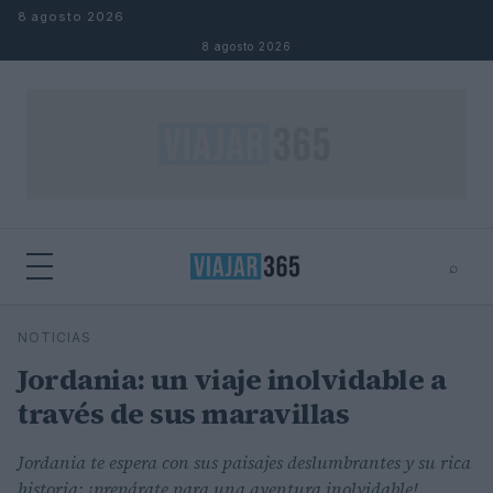
Saltar al contenido
8 agosto 2026
8 agosto 2026
⌕
⌕
×
NOTICIAS
Buscar
Jordania: un viaje inolvidable a
través de sus maravillas
Jordania te espera con sus paisajes deslumbrantes y su rica
historia; ¡prepárate para una aventura inolvidable!