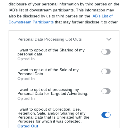
disclosure of your personal information by third parties on the
IAB’s list of downstream participants. This information may
also be disclosed by us to third parties on the
IAB’s List of
Downstream Participants
that may further disclose it to other
third parties.
Please note that this website/app uses one or more Google
Personal Data Processing Opt Outs
services and may gather and store information including but
Sigue leyendo
not limited to your visit or usage behaviour. You may click to
I want to opt-out of the Sharing of my
personal data.
grant or deny consent to Google and its third-party tags to
Opted In
use your data for below specified purposes in below Google
NOTICIAS
consent section.
I want to opt-out of the Sale of my
Personal Data.
Opted In
I want to opt-out of processing my
Personal Data for Targeted Advertising.
Opted In
I want to opt-out of Collection, Use,
Retention, Sale, and/or Sharing of my
Personal Data that Is Unrelated with the
Purposes for which it was collected.
Opted Out