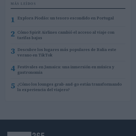
MÁS LEÍDOS
1
Explora Piodão: un tesoro escondido en Portugal
2
Cómo Spirit Airlines cambió el acceso al viaje con
tarifas bajas
3
Descubre los lugares más populares de Italia este
verano en TikTok
4
Festivales en Jamaica: una inmersión en música y
gastronomía
5
¿Cómo los lounges grab-and-go están transformando
la experiencia del viajero?