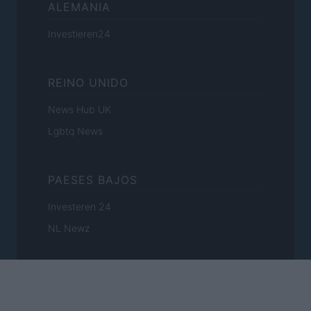
ALEMANIA
Investieren24
REINO UNIDO
News Hub UK
Lgbtq News
PAESES BAJOS
Investeren 24
NL Newz