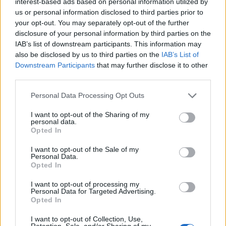
interest-based ads based on personal information utilized by
sentidos, recuerda que la Val d’Ega te espera con
us or personal information disclosed to third parties prior to
los brazos abiertos. ¡Es hora de hacer las maletas
your opt-out. You may separately opt-out of the further
disclosure of your personal information by third parties on the
y dejarse llevar por la magia de este rincón
IAB’s list of downstream participants. This information may
encantador!
also be disclosed by us to third parties on the
IAB’s List of
Downstream Participants
that may further disclose it to other
third parties.
Please note that this website/app uses one or more Google
AUTOR
Personal Data Processing Opt Outs
Staff
services and may gather and store information including but
not limited to your visit or usage behaviour. You may click to
I want to opt-out of the Sharing of my
personal data.
grant or deny consent to Google and its third-party tags to
Opted In
use your data for below specified purposes in below Google
consent section.
I want to opt-out of the Sale of my
Personal Data.
Opted In
I want to opt-out of processing my
Personal Data for Targeted Advertising.
Opted In
I want to opt-out of Collection, Use,
Retention, Sale, and/or Sharing of my