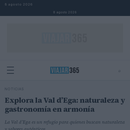
Saltar al contenido
8 agosto 2026
8 agosto 2026
⌕
⌕
×
NOTICIAS
Buscar
Explora la Val d’Ega: naturaleza y
gastronomía en armonía
La Val d’Ega es un refugio para quienes buscan naturaleza
y sabores auténticos.