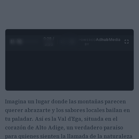
0:29 /
Ad
hub
Media
POWERED
1
/
4
3:55
BY
Imagina un lugar donde las montañas parecen
querer abrazarte y los sabores locales bailan en
tu paladar. Así es la Val d’Ega, situada en el
corazón de Alto Adige, un verdadero paraíso
para quienes sienten la llamada de la naturaleza