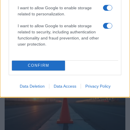
I want to allow Google to enable storage
related to personalization.
I want to allow Google to enable storage
related to security, including authentication
functionality and fraud prevention, and other
user protection.
Incidente de fuego en la Terminal 2 del aeropuerto
Murtala Muhammed en Lagos
Lucía Marín · 4 Ago 2026
CONFIRM
NOTICIAS
Data Deletion
Data Access
Privacy Policy