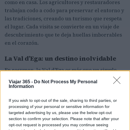
como en casa. Los agricultores y restauradores
trabajan codo a codo para preservar el entorno y
las tradiciones, creando un turismo que respeta
el lugar. Cada visita se convierte en un viaje de
descubrimiento que te deja huellas imborrables
en el corazón.
La Val d’Ega: un destino inolvidable
En resumen, la Val d’Ega es más que un simple
destino turístico; es una experiencia donde la
Viajar 365 -
Do Not Process My Personal
naturaleza, la cultura y la gastronomía se
Information
entrelazan de manera sublime. Desde un día de
If you wish to opt-out of the sale, sharing to third parties, or
senderismo entre montañas hasta una sesión de
processing of your personal or sensitive information for
meditación rodeado de paisajes de ensueño, cada
targeted advertising by us, please use the below opt-out
momento aquí es un regalo. Así que, la próxima
section to confirm your selection. Please note that after your
opt-out request is processed you may continue seeing
vez que busques un lugar que despierte tus