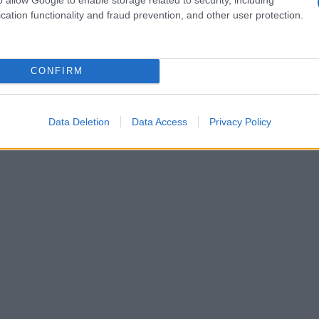
cation functionality and fraud prevention, and other user protection.
tBlue Airways
ha generado gran
 cronograma claro para su implementación,
los viajeros. Aprovechar estas asociaciones
CONFIRM
cada milla ganada.
Data Deletion
Data Access
Privacy Policy