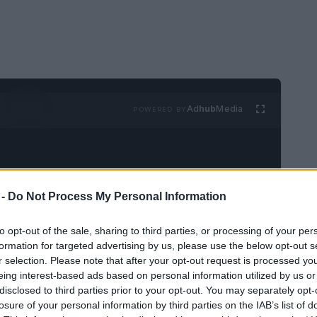
Ad
hub
Media
POWERED BY
 -
Do Not Process My Personal Information
to opt-out of the sale, sharing to third parties, or processing of your per
s devaluaciones, el programa
MileagePlus
de
formation for targeted advertising by us, please use the below opt-out s
r selection. Please note that after your opt-out request is processed y
ción invaluable para los amantes de los
eing interest-based ads based on personal information utilized by us or
erolíneas asociadas, grupos hoteleros y
disclosed to third parties prior to your opt-out. You may separately opt-
brinda numerosas oportunidades para ganar y
losure of your personal information by third parties on the IAB’s list of