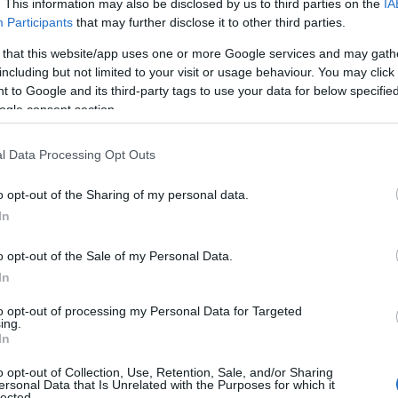
. This information may also be disclosed by us to third parties on the
IA
 contaré cómo puedes maximizar tus beneficios
Participants
that may further disclose it to other third parties.
ra, evitar dejar recompensas sobre la mesa.
 that this website/app uses one or more Google services and may gath
including but not limited to your visit or usage behaviour. You may click 
 to Google and its third-party tags to use your data for below specifi
ogle consent section.
l Data Processing Opt Outs
o opt-out of the Sharing of my personal data.
In
o opt-out of the Sale of my Personal Data.
In
to opt-out of processing my Personal Data for Targeted
ing.
In
o opt-out of Collection, Use, Retention, Sale, and/or Sharing
ersonal Data that Is Unrelated with the Purposes for which it
lected.