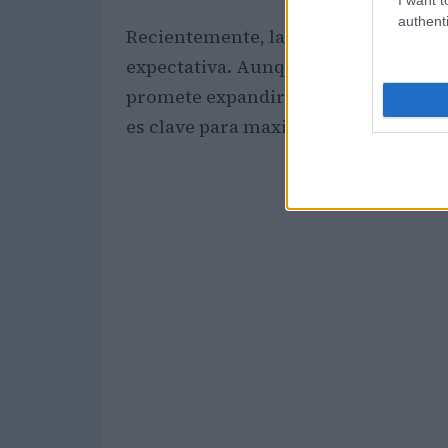
authenti
Recientemente, la asociación con
Je
expectativa. Aunque aún no hay un
promete expandir las opciones para 
es clave para maximizar el valor de 