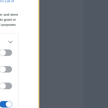
B’s List of
er and store
to grant or
ed purposes