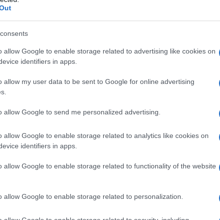
Out
rovecharla
consents
dador de
Star Alliance
, ofrece acceso a una
o allow Google to enable storage related to advertising like cookies on
 mundo. Esto significa que los viajeros
evice identifiers in apps.
canjear millas con todas las aerolíneas de la
o allow my user data to be sent to Google for online advertising
nos a nivel global. Pero eso no es todo, ya
s.
as compañías aéreas, lo que permite
 no están cubiertas por la alianza. ¿Te
to allow Google to send me personalized advertising.
o allow Google to enable storage related to analytics like cookies on
evice identifiers in apps.
llas en vuelos interisleños de
Hawaiian
o allow Google to enable storage related to functionality of the website
e las restricciones en los vuelos desde el
s políticas de cada socio se vuelve esencial,
 acumulado de millas a rutas y clases
o allow Google to enable storage related to personalization.
inguna oportunidad!
o allow Google to enable storage related to security, including