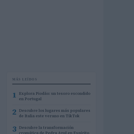
MÁS LEÍDOS
1
Explora Piodão: un tesoro escondido
en Portugal
2
Descubre los lugares más populares
de Italia este verano en TikTok
3
Descubre la transformación
cromática de Pedra Azul en Espírito