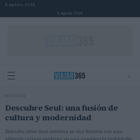
Saltar al contenido
9 agosto 2026
9 agosto 2026
⌕
⌕
×
NOTICIAS
Buscar
Descubre Seul: una fusión de
cultura y modernidad
Descubre cómo Seul combina su rica historia con una
vibrante cultura moderna en una experiencia inolvidable.