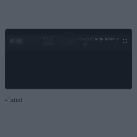
0:28 /
Ad
hub
Media
POWERED
1
/
4
3:55
BY
«`html