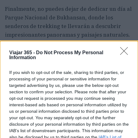
Finalmente, no puedes dejar de dedicar un día al
Parque Nacional de Bukhansan, donde los
senderos de trekking te llevarán a descubrir
impresionantes panoramas y paisajes naturales.
Alternativamente, el Museo Nacional de Corea
ofrece un profundo vistazo a la historia y el arte
Viajar 365 -
Do Not Process My Personal
Information
del país. Esta travesía entre modernidad y
tradición es esencial para entender la esencia de
If you wish to opt-out of the sale, sharing to third parties, or
Seul, una ciudad que sigue sorprendiendo e
processing of your personal or sensitive information for
targeted advertising by us, please use the below opt-out
inspirando.
section to confirm your selection. Please note that after your
opt-out request is processed you may continue seeing
«`
interest-based ads based on personal information utilized by
us or personal information disclosed to third parties prior to
your opt-out. You may separately opt-out of the further
disclosure of your personal information by third parties on the
AUTOR
IAB’s list of downstream participants. This information may
Staff
also be disclosed by us to third parties on the
IAB’s List of