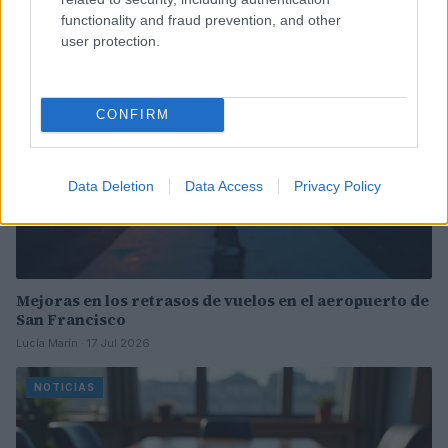
functionality and fraud prevention, and other
NOTICIAS
user protection.
CONFIRM
Data Deletion
Data Access
Privacy Policy
Mejoras en los retrasos de vuelos en el aeropuerto de
San Francisco
Lucía Marín · 17 Jul 2026
NOTICIAS