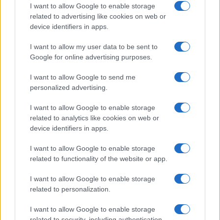
I want to allow Google to enable storage
related to advertising like cookies on web or
Sigue leyendo
device identifiers in apps.
I want to allow my user data to be sent to
NOTICIAS
Google for online advertising purposes.
I want to allow Google to send me
personalized advertising.
I want to allow Google to enable storage
related to analytics like cookies on web or
device identifiers in apps.
I want to allow Google to enable storage
related to functionality of the website or app.
I want to allow Google to enable storage
Incidente de fuego en la Terminal 2 del aeropuerto
related to personalization.
Murtala Muhammed en Lagos
I want to allow Google to enable storage
Lucía Marín · 4 Ago 2026
related to security, including authentication