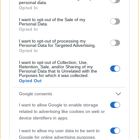
enriquecerá tu espíritu.
¿Estás listo para
personal data.
grant or deny consent to Google and its third-party tags to
Opted In
descubrir los sabores de Ponza?
use your data for below specified purposes in below Google
consent section.
I want to opt-out of the Sale of my
Personal Data.
«`
Opted In
I want to opt-out of processing my
Personal Data for Targeted Advertising.
Opted In
AUTOR
Staff
I want to opt-out of Collection, Use,
Retention, Sale, and/or Sharing of my
Personal Data that Is Unrelated with the
Purposes for which it was collected.
Opted Out
Google consents
I want to allow Google to enable storage
related to advertising like cookies on web or
device identifiers in apps.
I want to allow my user data to be sent to
Google for online advertising purposes.