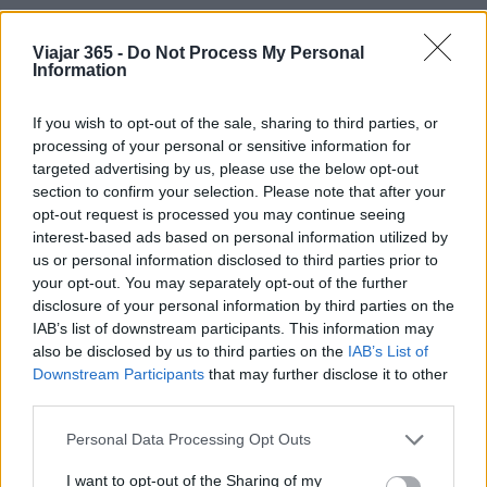
Cada sorbo es un viaje a través de los viñedos que
se extienden por las colinas, acariciados por la
Viajar 365 -
Do Not Process My Personal
Information
brisa marina. La Biancolella en su forma más
pura, con sus matices cítricos y florales, es la
If you wish to opt-out of the sale, sharing to third parties, or
esencia de Ponza, ideal para acompañar una
processing of your personal or sensitive information for
targeted advertising by us, please use the below opt-out
cena bajo las estrellas, mientras la luna se refleja
section to confirm your selection. Please note that after your
en el mar. La calidad se siente desde el primer
opt-out request is processed you may continue seeing
trago: te llevará a explorar cada matiz del
interest-based ads based on personal information utilized by
us or personal information disclosed to third parties prior to
paisaje.
your opt-out. You may separately opt-out of the further
disclosure of your personal information by third parties on the
En conclusión, Ponza es una isla que invita a ser
IAB’s list of downstream participants. This information may
vivida y saboreada. Cada restaurante, cada
also be disclosed by us to third parties on the
IAB’s List of
plato, cada copa de vino cuenta una historia
Downstream Participants
that may further disclose it to other
third parties.
profunda, ligada a la tradición y a la naturaleza.
Solo queda partir hacia una aventura
Please note that this website/app uses one or more Google
Personal Data Processing Opt Outs
services and may gather and store information including but
gastronómica que estimulará tus sentidos y
not limited to your visit or usage behaviour. You may click to
I want to opt-out of the Sharing of my