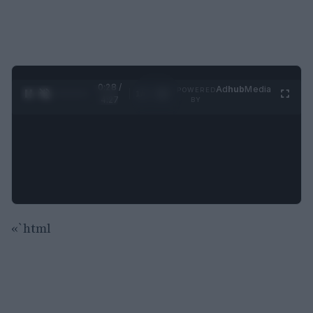
0:29 /
Ad
hub
Media
POWERED
1
/
4
4:27
BY
«`html