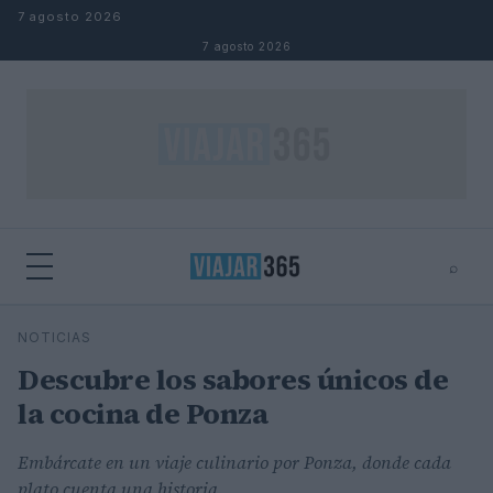
Saltar al contenido
7 agosto 2026
7 agosto 2026
⌕
⌕
×
NOTICIAS
Buscar
Descubre los sabores únicos de
la cocina de Ponza
Embárcate en un viaje culinario por Ponza, donde cada
plato cuenta una historia.