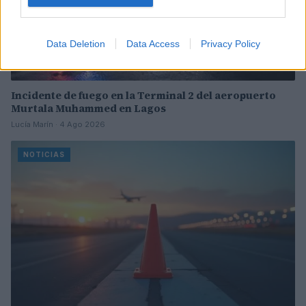
Data Deletion
Data Access
Privacy Policy
Incidente de fuego en la Terminal 2 del aeropuerto
Murtala Muhammed en Lagos
Lucía Marín · 4 Ago 2026
NOTICIAS