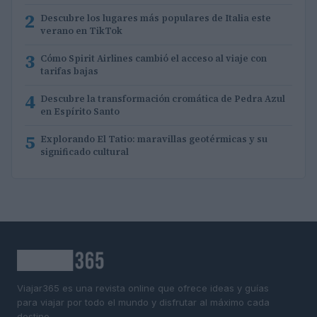
2
Descubre los lugares más populares de Italia este
verano en TikTok
3
Cómo Spirit Airlines cambió el acceso al viaje con
tarifas bajas
4
Descubre la transformación cromática de Pedra Azul
en Espírito Santo
5
Explorando El Tatio: maravillas geotérmicas y su
significado cultural
Viajar365 es una revista online que ofrece ideas y guías
para viajar por todo el mundo y disfrutar al máximo cada
destino.