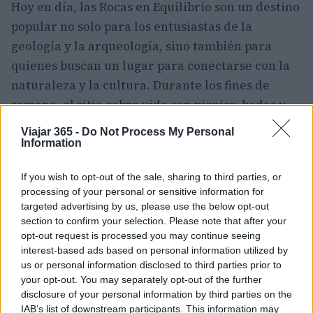
Hoy en día, las Rocas en Equilibrio son un destino
popular no solo para los entusiastas de la
geología y la arqueología, sino también para
quienes buscan un lugar para conectarse con la
naturaleza y la cultura. Durante los fines de
semana, el sitio cobra vida con picnics, bodas y
celebraciones familiares, integrando estas
Viajar 365 -
Do Not Process My Personal
antiguas formaciones rocosas en la vida
Information
cotidiana moderna de Zimbabwe. Así que si
If you wish to opt-out of the sale, sharing to third parties, or
buscas belleza natural y un recordatorio de la
processing of your personal or sensitive information for
rica historia y cultura que define a esta nación
targeted advertising by us, please use the below opt-out
africana, ¡este es el lugar perfecto para ti!
section to confirm your selection. Please note that after your
opt-out request is processed you may continue seeing
interest-based ads based on personal information utilized by
«`
us or personal information disclosed to third parties prior to
your opt-out. You may separately opt-out of the further
disclosure of your personal information by third parties on the
IAB’s list of downstream participants. This information may
AUTOR