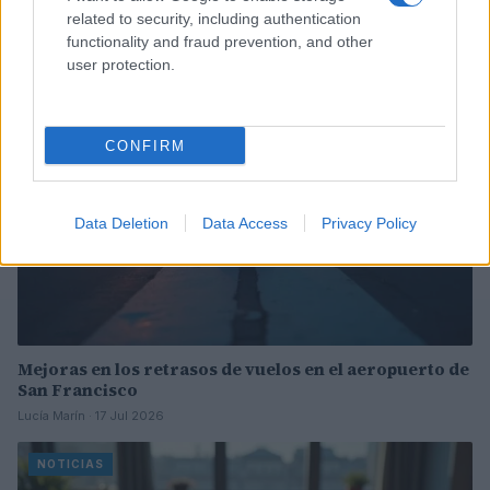
Lucía Marín · 4 Ago 2026
related to security, including authentication
functionality and fraud prevention, and other
user protection.
NOTICIAS
CONFIRM
Data Deletion
Data Access
Privacy Policy
Mejoras en los retrasos de vuelos en el aeropuerto de
San Francisco
Lucía Marín · 17 Jul 2026
NOTICIAS