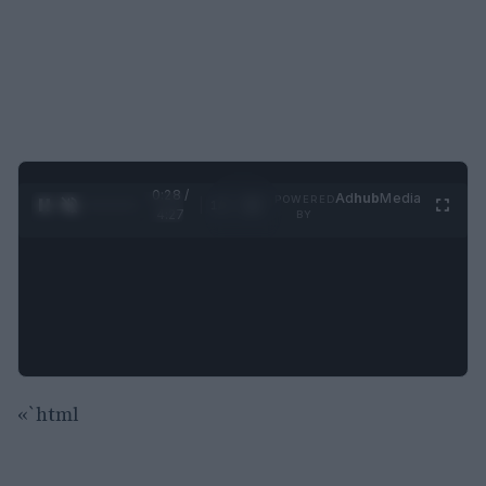
0:29 /
Ad
hub
Media
POWERED
1
/
4
4:27
BY
«`html