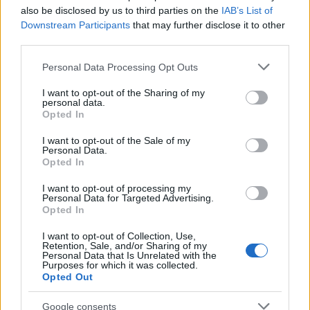
Staff
also be disclosed by us to third parties on the
IAB’s List of
Downstream Participants
that may further disclose it to other
third parties.
Please note that this website/app uses one or more Google
Personal Data Processing Opt Outs
services and may gather and store information including but
not limited to your visit or usage behaviour. You may click to
I want to opt-out of the Sharing of my
personal data.
grant or deny consent to Google and its third-party tags to
Opted In
use your data for below specified purposes in below Google
consent section.
I want to opt-out of the Sale of my
Personal Data.
Opted In
I want to opt-out of processing my
Personal Data for Targeted Advertising.
Opted In
I want to opt-out of Collection, Use,
Retention, Sale, and/or Sharing of my
Personal Data that Is Unrelated with the
Purposes for which it was collected.
Opted Out
Google consents