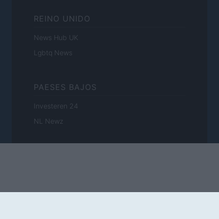
REINO UNIDO
News Hub UK
Lgbtq News
PAESES BAJOS
Investeren 24
NL Newz