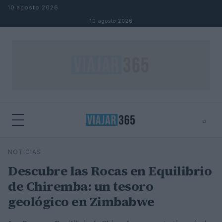
Saltar al contenido
10 agosto 2026
10 agosto 2026
⌕
⌕
×
NOTICIAS
Buscar
Descubre las Rocas en Equilibrio
de Chiremba: un tesoro
geológico en Zimbabwe