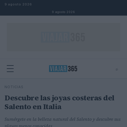
Saltar al contenido
9 agosto 2026
9 agosto 2026
⌕
⌕
×
NOTICIAS
Buscar
Descubre las joyas costeras del
Salento en Italia
Sumérgete en la belleza natural del Salento y descubre sus
playas menos conocidas.