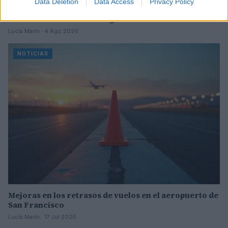
Data Deletion
Data Access
Privacy Policy
Incidente de fuego en la Terminal 2 del aeropuerto
Murtala Muhammed en Lagos
Lucía Marín · 4 Ago 2026
NOTICIAS
Mejoras en los retrasos de vuelos en el aeropuerto de
San Francisco
Lucía Marín · 17 Jul 2026