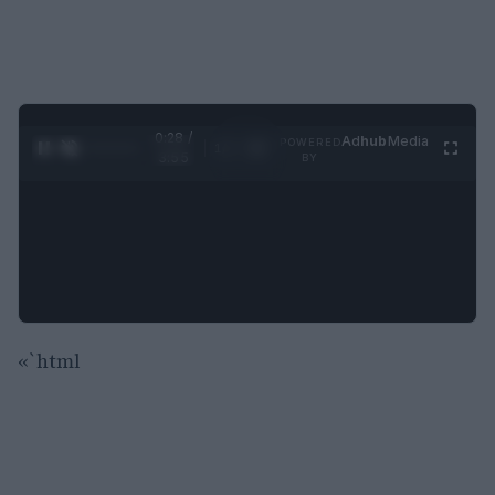
0:29 /
Ad
hub
Media
POWERED
1
/
4
3:55
BY
«`html