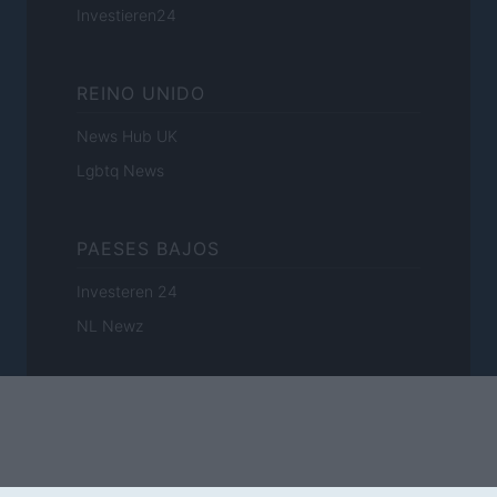
Investieren24
REINO UNIDO
News Hub UK
Lgbtq News
PAESES BAJOS
Investeren 24
NL Newz