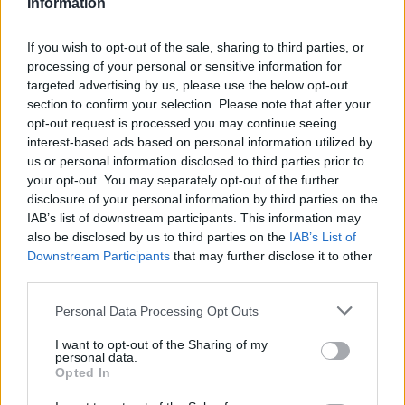
Information
primeras horas del día, cuando la playa está
desierta y el mar brilla como un espejo. Durante
If you wish to opt-out of the sale, sharing to third parties, or
la migración, los amantes de la naturaleza
processing of your personal or sensitive information for
pueden avistar flamencos, añadiendo aún más
targeted advertising by us, please use the below opt-out
section to confirm your selection. Please note that after your
belleza a esta encantadora localidad.
opt-out request is processed you may continue seeing
interest-based ads based on personal information utilized by
En conclusión, las playas del Salento son un
us or personal information disclosed to third parties prior to
llamado a descubrir la belleza de una tierra rica
your opt-out. You may separately opt-out of the further
en historia, naturaleza y tradiciones. Cada playa
disclosure of your personal information by third parties on the
IAB’s list of downstream participants. This information may
tiene su propia historia que contar, un sabor que
also be disclosed by us to third parties on the
IAB’s List of
compartir y una experiencia que vivir. La
Downstream Participants
that may further disclose it to other
simplicidad de la naturaleza y la riqueza del
third parties.
territorio te esperan para ser exploradas. ¿Te
Please note that this website/app uses one or more Google
Personal Data Processing Opt Outs
animas a descubrirlas?
services and may gather and store information including but
not limited to your visit or usage behaviour. You may click to
I want to opt-out of the Sharing of my
personal data.
grant or deny consent to Google and its third-party tags to
«`
Opted In
use your data for below specified purposes in below Google
consent section.