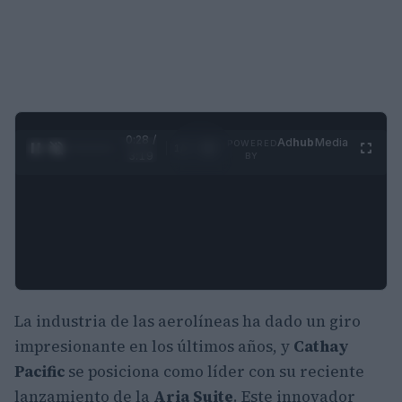
0:29 /
Ad
hub
Media
POWERED
1
/
4
3:19
BY
La industria de las aerolíneas ha dado un giro
impresionante en los últimos años, y
Cathay
Pacific
se posiciona como líder con su reciente
lanzamiento de la
Aria Suite
. Este innovador