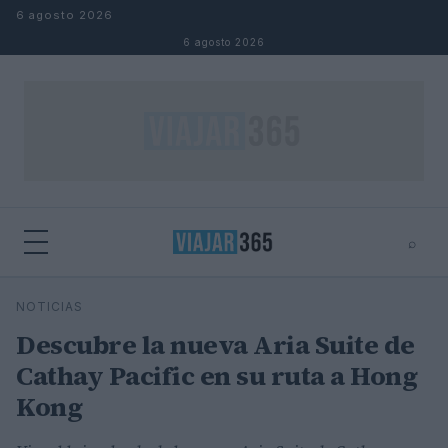
Saltar al contenido
6 agosto 2026
6 agosto 2026
⌕
⌕
×
NOTICIAS
Buscar
Descubre la nueva Aria Suite de
Cathay Pacific en su ruta a Hong
Kong