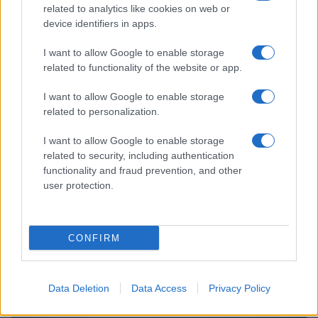
related to analytics like cookies on web or
device identifiers in apps.
Sigue leyendo
I want to allow Google to enable storage
related to functionality of the website or app.
NOTICIAS
I want to allow Google to enable storage
related to personalization.
I want to allow Google to enable storage
related to security, including authentication
functionality and fraud prevention, and other
user protection.
CONFIRM
Incidente de fuego en la Terminal 2 del aeropuerto
Murtala Muhammed en Lagos
Data Deletion
Data Access
Privacy Policy
Lucía Marín · 4 Ago 2026