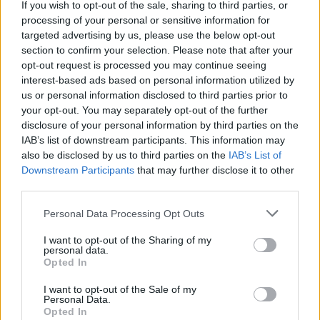
If you wish to opt-out of the sale, sharing to third parties, or
cualquier posible cambio de aeronave que pueda
processing of your personal or sensitive information for
surgir, para asegurarte de viajar en la suite que
targeted advertising by us, please use the below opt-out
section to confirm your selection. Please note that after your
deseas.<\/p>
opt-out request is processed you may continue seeing
interest-based ads based on personal information utilized by
La introducción de la Aria Suite marca un hito
us or personal information disclosed to third parties prior to
importante en la evolución de Cathay Pacific,
your opt-out. You may separately opt-out of the further
disclosure of your personal information by third parties on the
reafirmando su compromiso con la excelencia
IAB’s list of downstream participants. This information may
en el servicio y la experiencia del cliente. Sin
also be disclosed by us to third parties on the
IAB’s List of
duda, este nuevo enfoque en el confort y la
Downstream Participants
that may further disclose it to other
third parties.
atención al detalle promete elevar el estándar de
los vuelos de larga distancia. ¿Estás listo para
Please note that this website/app uses one or more Google
Personal Data Processing Opt Outs
services and may gather and store information including but
vivir esta experiencia única en el cielo?<\/p>
not limited to your visit or usage behaviour. You may click to
I want to opt-out of the Sharing of my
personal data.
grant or deny consent to Google and its third-party tags to
Opted In
use your data for below specified purposes in below Google
consent section.
AUTOR
I want to opt-out of the Sale of my
Staff
Personal Data.
Opted In