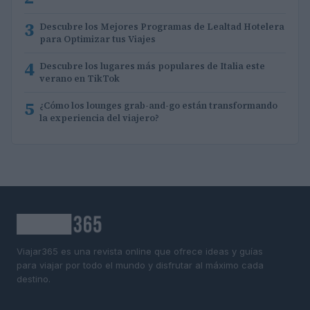
3
Descubre los Mejores Programas de Lealtad Hotelera
para Optimizar tus Viajes
4
Descubre los lugares más populares de Italia este
verano en TikTok
5
¿Cómo los lounges grab-and-go están transformando
la experiencia del viajero?
Viajar365 es una revista online que ofrece ideas y guías
para viajar por todo el mundo y disfrutar al máximo cada
destino.