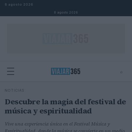
Saltar al contenido
8 agosto 2026
8 agosto 2026
⌕
⌕
×
NOTICIAS
Buscar
Descubre la magia del festival de
música y espiritualidad
Vive una experiencia única en el Festival Música y
Espiritualidad, donde la música se convierte en un medio