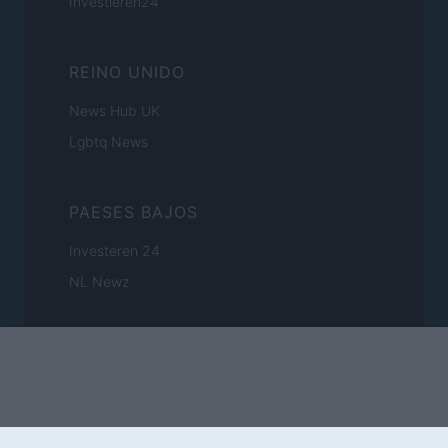
Investieren24
REINO UNIDO
News Hub UK
Lgbtq News
PAESES BAJOS
Investeren 24
NL Newz