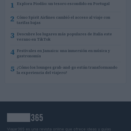
1
Explora Piodão: un tesoro escondido en Portugal
2
Cómo Spirit Airlines cambió el acceso al viaje con
tarifas bajas
3
Descubre los lugares más populares de Italia este
verano en TikTok
4
Festivales en Jamaica: una inmersión en música y
gastronomía
5
¿Cómo los lounges grab-and-go están transformando
la experiencia del viajero?
Viajar365 es una revista online que ofrece ideas y guías