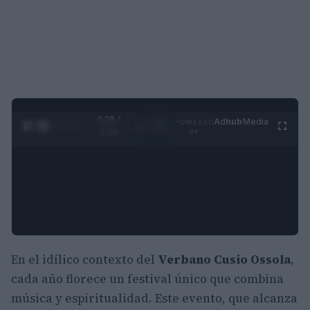
0:28 /
Ad
hub
Media
POWERED
1
/
4
3:19
BY
En el idílico contexto del
Verbano Cusio Ossola
,
cada año florece un festival único que combina
música y espiritualidad. Este evento, que alcanza