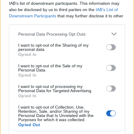
IAB’s list of downstream participants. This information may
also be disclosed by us to third parties on the
IAB’s List of
AUTOR
Staff
Downstream Participants
that may further disclose it to other
third parties.
Please note that this website/app uses one or more Google
Personal Data Processing Opt Outs
services and may gather and store information including but
not limited to your visit or usage behaviour. You may click to
I want to opt-out of the Sharing of my
personal data.
grant or deny consent to Google and its third-party tags to
Opted In
use your data for below specified purposes in below Google
consent section.
I want to opt-out of the Sale of my
Personal Data.
Opted In
I want to opt-out of processing my
Personal Data for Targeted Advertising.
Opted In
I want to opt-out of Collection, Use,
Retention, Sale, and/or Sharing of my
Personal Data that Is Unrelated with the
Purposes for which it was collected.
Opted Out