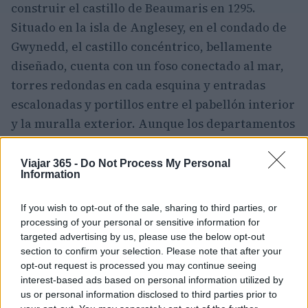
construir el castillo de Beaumaris en 1295.
Situado en la isla de Anglesey, en el condado de
Gwynedd, el castillo concéntrico, bellamente
diseñado, cuenta con un foso conectado al mar,
torres redondas en cada esquina y entradas
escalonadas y portillos entre el pabellón interior
y la muralla exterior. Aunque los departamentos
interiores del castillo nunca se construyeron, el
castillo sigue siendo una vista imponente. Los
Viajar 365 -
Do Not Process My Personal
Information
visitantes son libres de explorar el recinto y
deambular por los pasadizos de las murallas.
If you wish to opt-out of the sale, sharing to third parties, or
processing of your personal or sensitive information for
3. Castillo de Conwy
targeted advertising by us, please use the below opt-out
section to confirm your selection. Please note that after your
Situado en la pintoresca ciudad de Conwy, en la
opt-out request is processed you may continue seeing
costa norte de Gales, el castillo de Conwy fue
interest-based ads based on personal information utilized by
us or personal information disclosed to third parties prior to
construido por el rey Eduardo I entre 1283 y 1289.