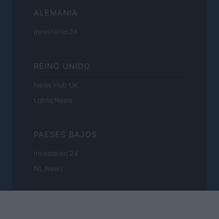
ALEMANIA
Investieren24
REINO UNIDO
News Hub UK
Lgbtq News
PAESES BAJOS
Investeren 24
NL Newz