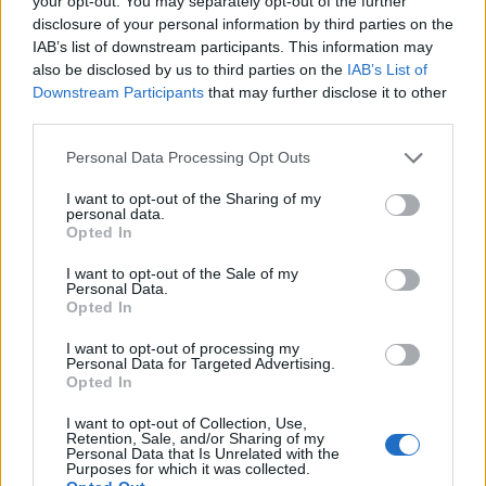
your opt-out. You may separately opt-out of the further
El castillo está considerado como una de las
disclosure of your personal information by third parties on the
mejores obras del arquitecto James de San Jorge.
IAB’s list of downstream participants. This information may
also be disclosed by us to third parties on the
IAB’s List of
Construido para aprovechar su ubicación en una
Downstream Participants
that may further disclose it to other
colina rocosa a orillas del estuario de Conwy, el
third parties.
castillo, muy bien conservado, cuenta con dos
Please note that this website/app uses one or more Google
Personal Data Processing Opt Outs
puertas fortificadas, ocho torres gigantescas y un
services and may gather and store information including but
enorme gran salón. Guías expertos ofrecen
not limited to your visit or usage behaviour. You may click to
I want to opt-out of the Sharing of my
personal data.
grant or deny consent to Google and its third-party tags to
visitas de una hora que llevan a los visitantes
Opted In
use your data for below specified purposes in below Google
desde las cámaras reales del castillo y la capilla
consent section.
I want to opt-out of the Sale of my
hasta la cima de las almenas.
Personal Data.
Opted In
2. Castillo de Harlech
I want to opt-out of processing my
Personal Data for Targeted Advertising.
Construido en la cima de una colina de 60 metros
Opted In
de altura que domina la bahía de Cardigan y la
I want to opt-out of Collection, Use,
península de Llŷn, el castillo de Harlech puede
Retention, Sale, and/or Sharing of my
Personal Data that Is Unrelated with the
estar marcado por siglos de batallas y
Purposes for which it was collected.