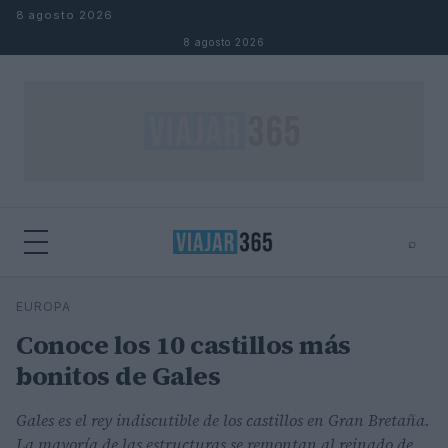
Saltar al contenido
8 agosto 2026
8 agosto 2026
⌕
⌕
×
EUROPA
Buscar
Conoce los 10 castillos más
bonitos de Gales
Gales es el rey indiscutible de los castillos en Gran Bretaña.
La mayoría de las estructuras se remontan al reinado de