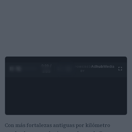
0:30 /
Ad
hub
Media
POWERED
1
/
4
3:55
BY
Con más fortalezas antiguas por kilómetro