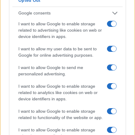
Opted Out
decadencia, pero sigue siendo uno de los
castillos más populares de Gales. Construido
Google consents
para Eduardo I en 1283, el arquitecto James de
I want to allow Google to enable storage
San Jorge aprovechó los escarpados acantilados
related to advertising like cookies on web or
del lugar en los límites norte y oeste para
device identifiers in apps.
reforzar las fortificaciones del castillo. El castillo
I want to allow my user data to be sent to
fue atacado casi tan pronto como se terminó y
Google for online advertising purposes.
sirvió de fortaleza hasta bien entrado el siglo
I want to allow Google to send me
XVII. Hoy en día, los visitantes pueden recorrer
personalized advertising.
las ruinas del castillo y disfrutar de una de las
I want to allow Google to enable storage
mejores vistas de la costa del Cámbrico.
related to analytics like cookies on web or
device identifiers in apps.
1. Castillo de Caernarfon
I want to allow Google to enable storage
Situado en la desembocadura del río Seiont, en
related to functionality of the website or app.
la ciudad de Caernarfon, el castillo de
Caernarfon es un bello ejemplo del estilo
I want to allow Google to enable storage