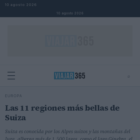
Saltar al contenido
10 agosto 2026
10 agosto 2026
⌕
⌕
×
EUROPA
Buscar
Las 11 regiones más bellas de
Suiza
Suiza es conocida por los Alpes suizos y las montañas del
Jura, alberga más de 1.500 lagos, como el lago Ginebra, el