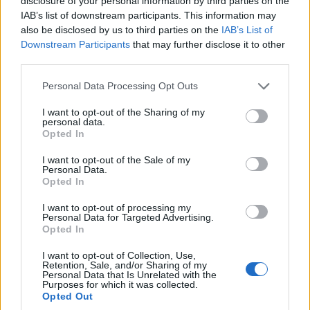
5. Zúrich
disclosure of your personal information by third parties on the
IAB’s list of downstream participants. This information may
La región de Zúrich, que abarca tanto la ciudad
also be disclosed by us to third parties on the
IAB’s List of
Downstream Participants
that may further disclose it to other
más grande de Suiza como sus alrededores, tiene
third parties.
mucho más que ofrecer que la capital financiera
Please note that this website/app uses one or more Google
del país, por lo que merece la pena pasar unos
Personal Data Processing Opt Outs
services and may gather and store information including but
días explorando sus numerosos lugares de
not limited to your visit or usage behaviour. You may click to
I want to opt-out of the Sharing of my
personal data.
interés.
grant or deny consent to Google and its third-party tags to
Opted In
use your data for below specified purposes in below Google
Aunque Zúrich tiene muchas cosas que ver y
consent section.
I want to opt-out of the Sale of my
Personal Data.
hacer y una maravillosa orilla del lago de la que
Opted In
disfrutar, la naturaleza nunca está demasiado
I want to opt-out of processing my
lejos, por lo que en poco tiempo podrá ir en
Personal Data for Targeted Advertising.
Opted In
bicicleta o hacer senderismo por los cercanos
Alpes o dar un paseo en barco por el lago de
I want to opt-out of Collection, Use,
Retention, Sale, and/or Sharing of my
Zúrich.
Personal Data that Is Unrelated with the
Purposes for which it was collected.
Opted Out
Al otro extremo del lago le gusta la encantadora