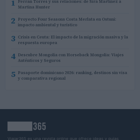
1
Ferran Torres y sus relaciones: de Sira Martínez a
Martina Hunter
2
Proyecto Four Seasons Costa Merlata en Ostuni:
impacto ambiental y turístico
3
Crisis en Ceuta: El impacto de la migración masiva y la
respuesta europea
4
Descubre Mongolia con Horseback Mongolia: Viajes
Auténticos y Seguros
5
Pasaporte dominicano 2026: ranking, destinos sin visa
y comparativa regional
Viajar365 es una revista online que ofrece ideas y guías