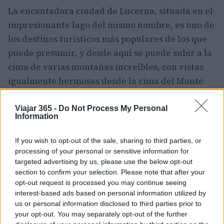
La encantadora ciudad de Lucerna, situada en el
impresionante lago del mismo nombre, es uno de
los destinos turísticos más populares de los que
puede presumir, y desde aquí se puede subir a la
cima de varias montañas increíbles, con vistas
igualmente hermosas desde la cima del Monte
Pilatus, el Monte Rigi y el Monte Titlis.
Viajar 365 -
Do Not Process My Personal
Information
Debido a todos los espléndidos paisajes en forma
de montañas escarpadas y valles alpinos, la
If you wish to opt-out of the sale, sharing to third parties, or
región es un sueño para los amantes de la
processing of your personal or sensitive information for
naturaleza y hay un montón de grandes
targeted advertising by us, please use the below opt-out
section to confirm your selection. Please note that after your
excursiones que se pueden hacer, así como
opt-out request is processed you may continue seeing
deportes acuáticos y paseos en barco para ser
interest-based ads based on personal information utilized by
disfrutado en sus lagos.
us or personal information disclosed to third parties prior to
your opt-out. You may separately opt-out of the further