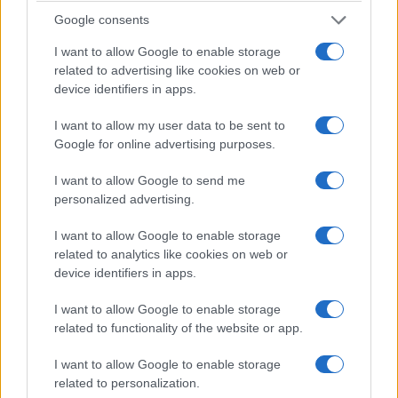
ciudad medieval de Rapperswil, que también
Google consents
merece la pena visitar, así como la pequeña
I want to allow Google to enable storage
ciudad lacustre de Zug y la estación de esquí de
related to advertising like cookies on web or
device identifiers in apps.
Flumserberg.
I want to allow my user data to be sent to
4. Suiza oriental
Google for online advertising purposes.
Al extenderse desde el lago de Constanza en el
I want to allow Google to send me
norte hasta los Alpes en el sur, la Suiza oriental
personalized advertising.
cuenta con una gran variedad de paisajes y es
I want to allow Google to enable storage
una delicia para visitarla en cualquier época del
related to analytics like cookies on web or
año.
device identifiers in apps.
En verano, las praderas alpinas son ideales para
I want to allow Google to enable storage
related to functionality of the website or app.
practicar senderismo o ciclismo, mientras que en
invierno el paisaje es igual de espectacular y se
I want to allow Google to enable storage
presta perfectamente al esquí y al snowboard. De
related to personalization.