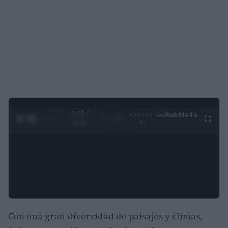
0:30 /
Ad
hub
Media
POWERED
1
/
4
3:55
BY
Con una gran diversidad de paisajes y climas,