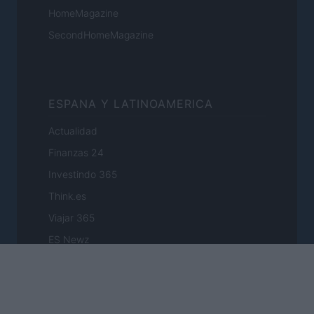
HomeMagazine
SecondHomeMagazine
ESPANA Y LATINOAMERICA
Actualidad
Finanzas 24
Investindo 365
Think.es
Viajar 365
ES Newz
Pet Story
Encocina