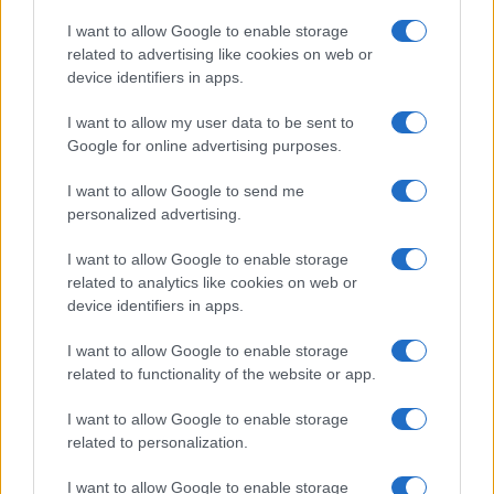
no es ni Santo (Santo), ni llana (llana), ni está
I want to allow Google to enable storage
junto al mar (Mar).
Sin embargo, el pueblo toma
related to advertising like cookies on web or
su nombre de Santa Juliana, que está enterrada
device identifiers in apps.
aquí en la Colegata, la iglesia más
famosa de
I want to allow my user data to be sent to
Cantabria
. Otra atracción de primer orden es el
Google for online advertising purposes.
Museo de la Inquisición con sus instrumentos de
I want to allow Google to send me
tortura.
personalized advertising.
1. San Sebastián
I want to allow Google to enable storage
related to analytics like cookies on web or
Situada en el País Vasco, a sólo 19 km. de Francia,
device identifiers in apps.
esta popular localidad playera está
rodeada de
colinas que contribuyen a su belleza.
La
I want to allow Google to enable storage
related to functionality of the website or app.
atracción más famosa de San Sebastián es
La
Concha, una de las mejores playas urbanas del
I want to allow Google to enable storage
mundo.
La Parte Vieja tiene muchos bares, lo que
related to personalization.
la hace muy popular entre los fiesteros.
I want to allow Google to enable storage