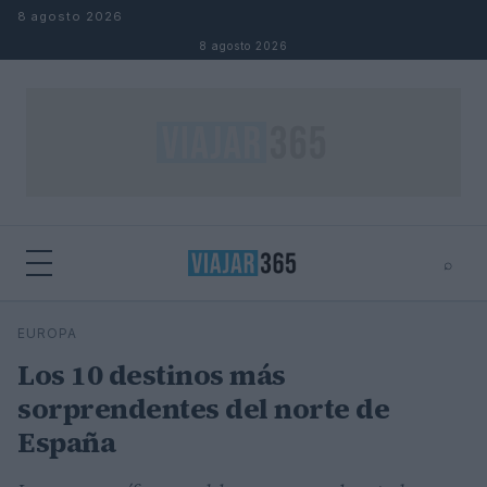
Saltar al contenido
8 agosto 2026
8 agosto 2026
⌕
⌕
×
EUROPA
Buscar
Los 10 destinos más
sorprendentes del norte de
España