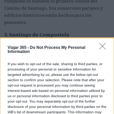
Pamplona es también la primera ciudad del
Camino de Santiago. Sus numerosos parques y
edificios históricos están hechos para los
paseantes.
3. Santiago de Compostela
Capital de Galicia, Santiago de Compostela es
Viajar 365 -
Do Not Process My Personal
famosa por ser el
destino final de la tradicional
Information
peregrinación conocida como Camino de
If you wish to opt-out of the sale, sharing to third parties, or
Santiago
. También llamado Camino de Santiago,
processing of your personal or sensitive information for
esta peregrinación se remonta a la época
targeted advertising by us, please use the below opt-out
medieval y es importante para muchos porque se
section to confirm your selection. Please note that after your
opt-out request is processed you may continue seeing
cree que en Santiago de Compostela está
interest-based ads based on personal information utilized by
enterrado Santiago, un apóstol de Jesucristo.
us or personal information disclosed to third parties prior to
your opt-out. You may separately opt-out of the further
El punto de llegada de la mayoría de los
disclosure of your personal information by third parties on the
peregrinos es
la plaza mayor
. Situada en el
IAB’s list of downstream participants. This information may