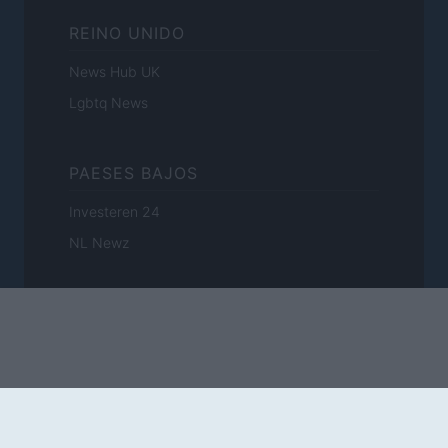
REINO UNIDO
News Hub UK
Lgbtq News
PAESES BAJOS
Investeren 24
NL Newz