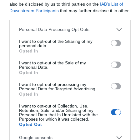
also be disclosed by us to third parties on the
IAB’s List of
corazón de la ciudad, esta bulliciosa plaza es el
Downstream Participants
that may further disclose it to other
escenario de muchos hitos importantes,
third parties.
especialmente la
Catedral de Santiago
, donde se
Please note that this website/app uses one or more Google
Personal Data Processing Opt Outs
encuentra la tumba de Santiago.
services and may gather and store information including but
not limited to your visit or usage behaviour. You may click to
I want to opt-out of the Sharing of my
personal data.
2. Santillana del Mar
grant or deny consent to Google and its third-party tags to
Opted In
use your data for below specified purposes in below Google
El calzado cómodo es imprescindible para visitar
consent section.
I want to opt-out of the Sale of my
Santillana del Mar,
una villa medieval
Personal Data.
Opted In
perfectamente conservada
y limitada al tráfico
I want to opt-out of processing my
peatonal. Situado en la costa oeste de España,
Personal Data for Targeted Advertising.
este tesoro cántabro está a menos de 30 km de
Opted In
Santander y cerca de las Cuevas de Altamira,
I want to opt-out of Collection, Use,
Retention, Sale, and/or Sharing of my
famosas por sus pinturas prehistóricas.
Personal Data that Is Unrelated with the
Purposes for which it was collected.
Opted Out
Hay un viejo refrán que dice que Santillana del
Mar es
la Ciudad de las Tres Mentiras
, ya que
Google consents