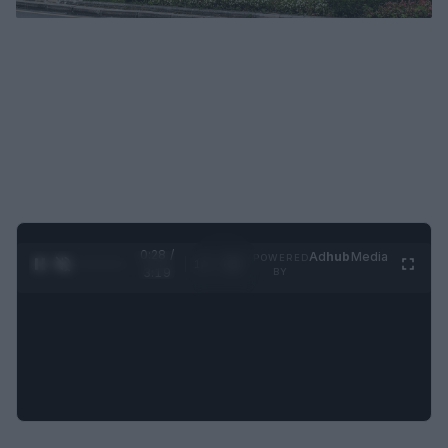
0:29 /
Ad
hub
Media
POWERED
1
/
4
3:19
BY