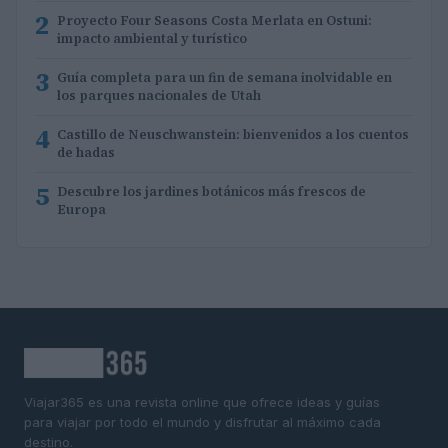
2
Proyecto Four Seasons Costa Merlata en Ostuni:
impacto ambiental y turístico
3
Guía completa para un fin de semana inolvidable en
los parques nacionales de Utah
4
Castillo de Neuschwanstein: bienvenidos a los cuentos
de hadas
5
Descubre los jardines botánicos más frescos de
Europa
Viajar365 es una revista online que ofrece ideas y guías
para viajar por todo el mundo y disfrutar al máximo cada
destino.