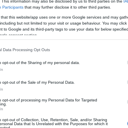
. This information may also be disclosed by us to third parties on the
IA
 ciencia
basada en datos, y comprender cómo
Participants
that may further disclose it to other third parties.
e transformar la manera en que planeas tus
 that this website/app uses one or more Google services and may gath
including but not limited to your visit or usage behaviour. You may click 
 to Google and its third-party tags to use your data for below specifi
ogle consent section.
l Data Processing Opt Outs
o opt-out of the Sharing of my personal data.
In
o opt-out of the Sale of my Personal Data.
In
to opt-out of processing my Personal Data for Targeted
ing.
In
o opt-out of Collection, Use, Retention, Sale, and/or Sharing
ersonal Data that Is Unrelated with the Purposes for which it
lected.