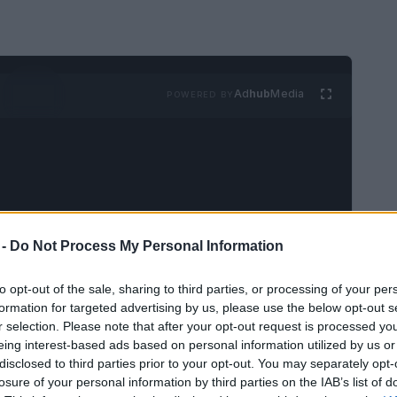
Ad
hub
Media
POWERED BY
 -
Do Not Process My Personal Information
 sacar el máximo provecho a tus puntos de
ital, y más específicamente en el sector de
to opt-out of the sale, sharing to third parties, or processing of your per
formation for targeted advertising by us, please use the below opt-out s
nsferencia de puntos
se han convertido en
r selection. Please note that after your opt-out request is processed y
uscan optimizar el valor de sus recompensas.
eing interest-based ads based on personal information utilized by us or
disclosed to third parties prior to your opt-out. You may separately opt-
 usuarios transferir sus puntos a programas
losure of your personal information by third parties on the IAB’s list of
 específicos, logrando así obtener un valor