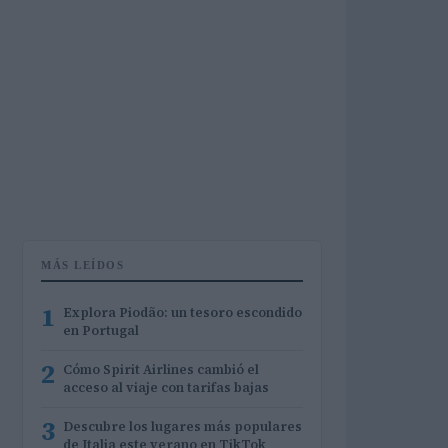
MÁS LEÍDOS
1
Explora Piodão: un tesoro escondido
en Portugal
2
Cómo Spirit Airlines cambió el
acceso al viaje con tarifas bajas
3
Descubre los lugares más populares
de Italia este verano en TikTok