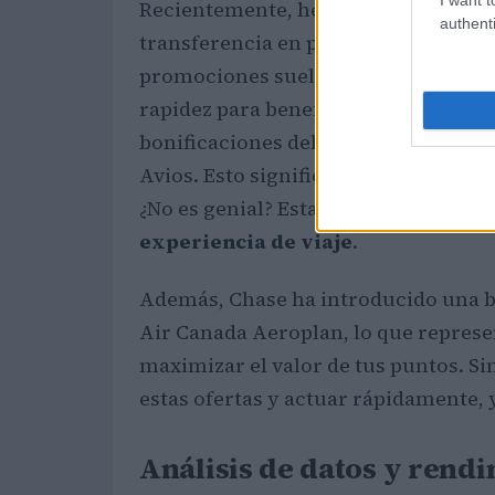
Recientemente, hemos visto un auge 
authenti
transferencia en programas como Am
promociones suelen ser limitadas y 
rapidez para beneficiarse. Por ejem
bonificaciones del
30%
para transfer
Avios. Esto significa que, al transfer
¿No es genial? Esta estrategia es cr
experiencia de viaje
.
Además, Chase ha introducido una b
Air Canada Aeroplan, lo que represe
maximizar el valor de tus puntos. S
estas ofertas y actuar rápidamente,
Análisis de datos y rendi