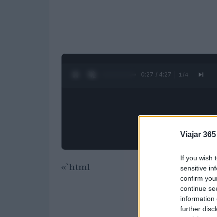
0:28 / 4:27
1
/
4
Viajar 365
If you wish 
«`html
sensitive in
confirm you
continue se
information 
further disc