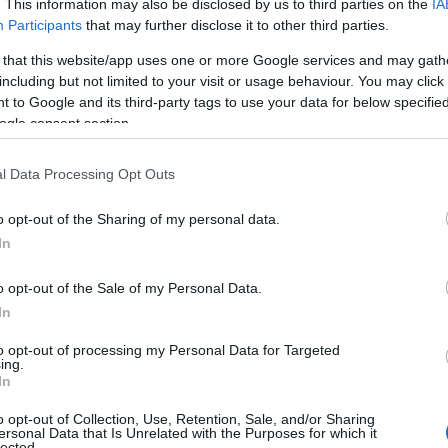
. This information may also be disclosed by us to third parties on the
IA
Participants
that may further disclose it to other third parties.
 that this website/app uses one or more Google services and may gath
including but not limited to your visit or usage behaviour. You may click 
 to Google and its third-party tags to use your data for below specifi
ogle consent section.
l Data Processing Opt Outs
o opt-out of the Sharing of my personal data.
In
o opt-out of the Sale of my Personal Data.
In
e y lleno de creatividad en Italia, donde las
to opt-out of processing my Personal Data for Targeted
nos en el fascinante mundo del arte. Desde
ing.
In
 por Pescara y Sora, cada muestra es una
belleza y la profundidad de la expresión
o opt-out of Collection, Use, Retention, Sale, and/or Sharing
ersonal Data that Is Unrelated with the Purposes for which it
lected.