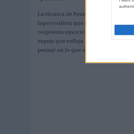
authenti
La técnica de Feuerman, que fusiona
hiperrealista que no solo cautiva la
respuesta emocional. En esta exposic
espejo que refleja la vida y la conex
pensar en lo que una obra de arte pu