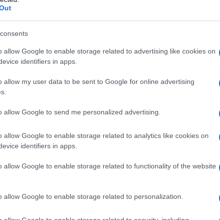
olo un festín para la vista; son un viaje
Out
nar sobre la condición humana y nuestra
a sentido tocado por una obra que habla
consents
o allow Google to enable storage related to advertising like cookies on
evice identifiers in apps.
en julio
o allow my user data to be sent to Google for online advertising
s.
 lleva a cabo en el Palazzo Bonaparte en
to allow Google to send me personalized advertising.
 septiembre, se exhibe una antología dedicada
s famosa por su profunda exploración del
o allow Google to enable storage related to analytics like cookies on
uye más de 50 obras que abarcan desde los
evice identifiers in apps.
ntes. Cada pieza es un testimonio de la
o allow Google to enable storage related to functionality of the website
 la esencia del ser humano, invitando a los
vulnerabilidad y la historia que cada cuerpo
o allow Google to enable storage related to personalization.
uede esconder cada escultura detrás de su
o allow Google to enable storage related to security, including