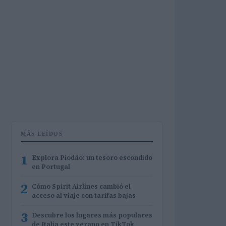
MÁS LEÍDOS
1
Explora Piodão: un tesoro escondido
en Portugal
2
Cómo Spirit Airlines cambió el
acceso al viaje con tarifas bajas
3
Descubre los lugares más populares
de Italia este verano en TikTok