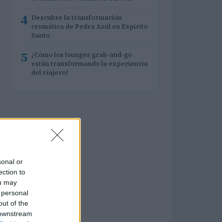
4
Descubre la transformación
cromática de Pedra Azul en Espírito
Santo
5
¿Cómo los lounges grab-and-go
están transformando la experiencia
del viajero?
sonal or
ection to
ou may
 personal
out of the
 downstream