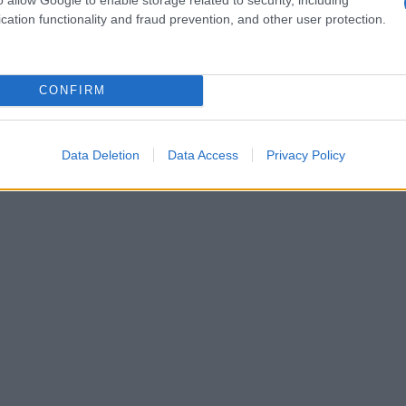
cation functionality and fraud prevention, and other user protection.
racias a la excelente labor de la policía:
ad muy bajo. También cuenta con uno de los
ropa
.
CONFIRM
Data Deletion
Data Access
Privacy Policy