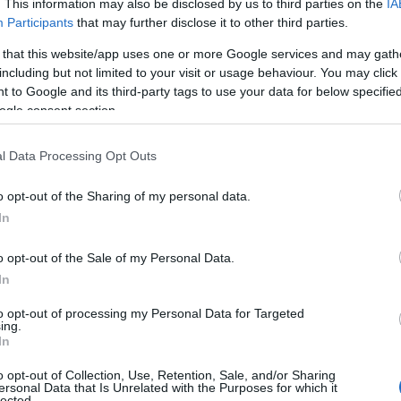
onómicas y a veces lingüísticas
. Es
. This information may also be disclosed by us to third parties on the
IA
Participants
that may further disclose it to other third parties.
onde España encuentra su mayor riqueza y lo
 that this website/app uses one or more Google services and may gath
canto único que merece viajar por ella.
including but not limited to your visit or usage behaviour. You may click 
 to Google and its third-party tags to use your data for below specifi
ogle consent section.
l Data Processing Opt Outs
o opt-out of the Sharing of my personal data.
In
o opt-out of the Sale of my Personal Data.
In
to opt-out of processing my Personal Data for Targeted
ing.
In
o opt-out of Collection, Use, Retention, Sale, and/or Sharing
ersonal Data that Is Unrelated with the Purposes for which it
lected.