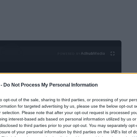
Ad
hub
Media
POWERED BY
 -
Do Not Process My Personal Information
to opt-out of the sale, sharing to third parties, or processing of your per
formation for targeted advertising by us, please use the below opt-out s
No es un país muy grande, pero está dividido
r selection. Please note that after your opt-out request is processed y
eing interest-based ads based on personal information utilized by us or
nidades autónomas, todas ellas
disclosed to third parties prior to your opt-out. You may separately opt-
 marcadas por diferencias no sólo
culturales
losure of your personal information by third parties on the IAB’s list of