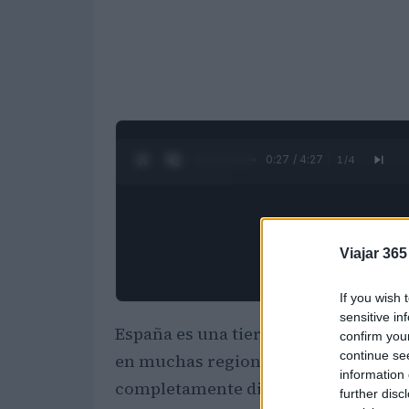
0:28 / 4:27
1
/
4
Viajar 365
If you wish 
sensitive in
España es una tierra de contrastes. 
confirm you
continue se
en muchas regiones, llamadas comu
information 
completamente diferentes entre sí y
further disc