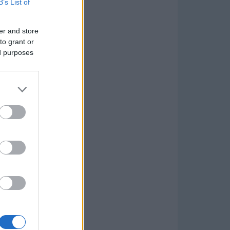
B’s List of
er and store
to grant or
ed purposes