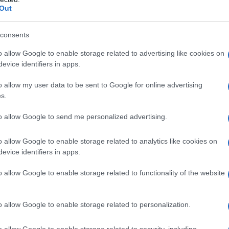
Out
 España
consents
al, política y artística muy compleja e
o allow Google to enable storage related to advertising like cookies on
evice identifiers in apps.
 poco y
conocer su cultura
, sus numerosas
es antes de viajar por España.
o allow my user data to be sent to Google for online advertising
s.
to allow Google to send me personalized advertising.
 está organizado, quizás no en detalle, pero
o allow Google to enable storage related to analytics like cookies on
mportante
no intentar planificarlo todo
y
evice identifiers in apps.
sación durante un viaje; sin embargo,
o allow Google to enable storage related to functionality of the website
nos un
itinerario
bien definido que pueda
uesto y sus necesidades personales.
o allow Google to enable storage related to personalization.
o allow Google to enable storage related to security, including