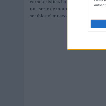
característica. Lo importante que ha
authenti
una serie de monumentos como la
T
se ubica el museo municipal, y la
fue