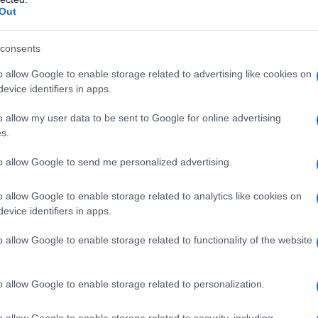
Out
monumentos
consents
sitantes de Siena, es que esta ciudad de la
o allow Google to enable storage related to advertising like cookies on
ente particularmente sugerente. De hecho,
evice identifiers in apps.
 tangibles, y es evidente cómo los residuos
o allow my user data to be sent to Google for online advertising
 evidentes.
s.
to allow Google to send me personalized advertising.
ntos caracterizan la ciudad de Siena: así
eo por las calles de la ciudad
o allow Google to enable storage related to analytics like cookies on
a hermosa ciudad.
evice identifiers in apps.
o allow Google to enable storage related to functionality of the website
de dejar de pensar en la maravillosa Piazza
o allow Google to enable storage related to personalization.
uy particular y contribuye a que sea muy
o allow Google to enable storage related to security, including