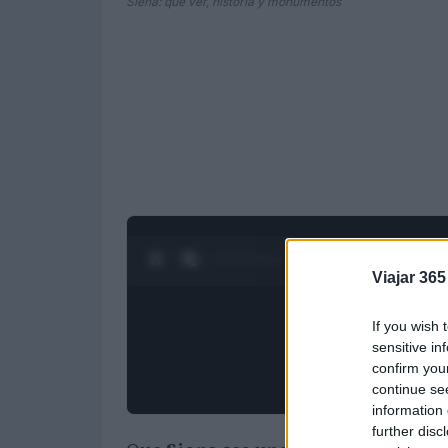
Siena: qué ver, historia y monumentos
0:28 / 3:19
1
/
4
Viajar 365
If you wish 
sensitive in
confirm you
continue se
information 
further disc