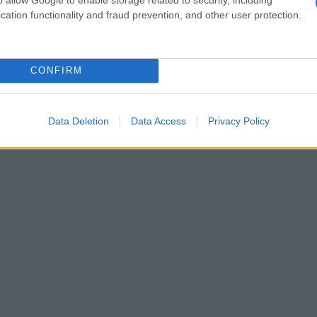
y que destacar es que sirve de contorno a
cation functionality and fraud prevention, and other user protection.
orre del Mangia
, el
Palazzo Pubblico
donde
nte Gaia
.
CONFIRM
Data Deletion
Data Access
Privacy Policy