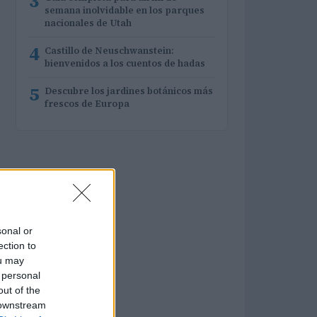
3
semana inolvidable en los parques
nacionales de Utah
4
Castillo de Neuschwanstein:
bienvenidos a los cuentos de hadas
5
Descubre los jardines botánicos más
frescos de Europa
sonal or
ection to
ou may
 personal
out of the
 downstream