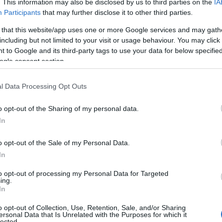
istoria ciertamente no tiene por qué
. This information may also be disclosed by us to third parties on the
IA
Participants
that may further disclose it to other third parties.
ntre los
monumentos
y las plazas para ser
der porqué esta ciudad es una joya.
 that this website/app uses one or more Google services and may gath
including but not limited to your visit or usage behaviour. You may click 
 to Google and its third-party tags to use your data for below specifi
ogle consent section.
l Data Processing Opt Outs
o opt-out of the Sharing of my personal data.
In
o opt-out of the Sale of my Personal Data.
In
to opt-out of processing my Personal Data for Targeted
ing.
In
o opt-out of Collection, Use, Retention, Sale, and/or Sharing
ersonal Data that Is Unrelated with the Purposes for which it
lected.