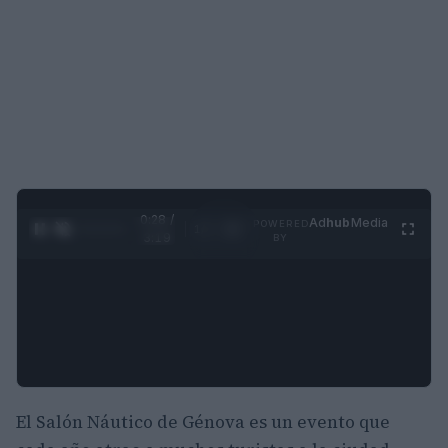
0:28 /
Ad
hub
Media
POWERED
1
/
4
3:19
BY
El Salón Náutico de Génova es un evento que