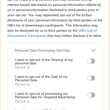
interest-based ads based on personal information utilized by
us or personal information disclosed to third parties prior to
your opt-out. You may separately opt-out of the further
disclosure of your personal information by third parties on the
IAB’s list of downstream participants. This information may
also be disclosed by us to third parties on the
IAB’s List of
Downstream Participants
that may further disclose it to other
Modernización del Aeropuerto Internacional Modibo
third parties.
Keita en Bamako: Nuevos Mostradores de
Facturación
Please note that this website/app uses one or more Google
Personal Data Processing Opt Outs
services and may gather and store information including but
Carla Vidal · 6 Ago 2026
not limited to your visit or usage behaviour. You may click to
I want to opt-out of the Sharing of my
personal data.
grant or deny consent to Google and its third-party tags to
EUROPA
Opted In
use your data for below specified purposes in below Google
consent section.
I want to opt-out of the Sale of my
Personal Data.
Opted In
I want to opt-out of processing my
Personal Data for Targeted Advertising.
Opted In