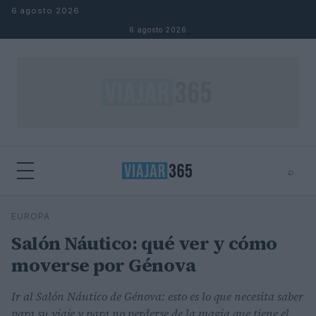
Saltar al contenido
6 agosto 2026
6 agosto 2026
⌕
⌕
×
EUROPA
Buscar
Salón Náutico: qué ver y cómo
moverse por Génova
Ir al Salón Náutico de Génova: esto es lo que necesita saber
para su viaje y para no perderse de la magia que tiene el