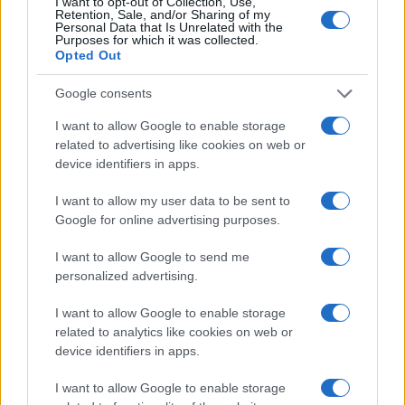
I want to opt-out of Collection, Use,
Retention, Sale, and/or Sharing of my
Personal Data that Is Unrelated with the
Purposes for which it was collected.
Opted Out
Transformación de Dulles: United Airlines lidera el
Google consents
crecimiento del aeropuerto
I want to allow Google to enable storage
Diego Herrera · 5 Ago 2026
related to advertising like cookies on web or
device identifiers in apps.
EUROPA
I want to allow my user data to be sent to
Google for online advertising purposes.
I want to allow Google to send me
personalized advertising.
I want to allow Google to enable storage
related to analytics like cookies on web or
device identifiers in apps.
I want to allow Google to enable storage