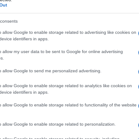
de Botnia y el Golfo de Finlandia
, alberga
Out
cos. Hay impresionantes parques nacionales
e ellos situados en el mundo helado de sus
consents
a cuenta con un gran número de encantadoras
o allow Google to enable storage related to advertising like cookies on
 Báltico que podrá descubrir.
evice identifiers in apps.
o allow my user data to be sent to Google for online advertising
de Finlandia
s.
to allow Google to send me personalized advertising.
o allow Google to enable storage related to analytics like cookies on
Noel y de las titilantes auroras boreales, es
evice identifiers in apps.
terminables bosques cubiertos de nieve y
o allow Google to enable storage related to functionality of the website
ionante paisaje.
o allow Google to enable storage related to personalization.
o allow Google to enable storage related to security, including