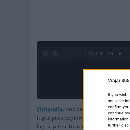
0:27 / 3:55
1
/
4
Viajar 365
If you wish 
sensitive in
confirm you
Finlandia
, uno de los países más s
continue se
lugar para explorar, ya que alberga
information 
further disc
lagos que se formaron tras la
última