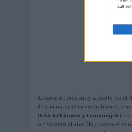
authenti
Al estar situada muy al norte, en el 
de una naturaleza encantadora, con
Urho Kekkonen y Lemmonjoki
. E
actividades al aire libre, como el se