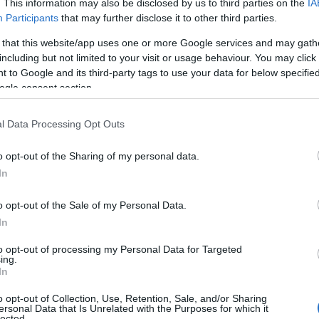
. This information may also be disclosed by us to third parties on the
IA
Participants
that may further disclose it to other third parties.
 that this website/app uses one or more Google services and may gath
including but not limited to your visit or usage behaviour. You may click 
 to Google and its third-party tags to use your data for below specifi
ogle consent section.
l Data Processing Opt Outs
o opt-out of the Sharing of my personal data.
In
o opt-out of the Sale of my Personal Data.
In
to opt-out of processing my Personal Data for Targeted
ing.
In
o opt-out of Collection, Use, Retention, Sale, and/or Sharing
ersonal Data that Is Unrelated with the Purposes for which it
lected.