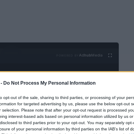
Ad
hub
Media
POWERED BY
 -
Do Not Process My Personal Information
to opt-out of the sale, sharing to third parties, or processing of your per
formation for targeted advertising by us, please use the below opt-out s
r selection. Please note that after your opt-out request is processed y
eptentrionales del mundo, es un hermoso
eing interest-based ads based on personal information utilized by us or
 vastos bosques y un increíble número de
disclosed to third parties prior to your opt-out. You may separately opt-
losure of your personal information by third parties on the IAB’s list of
 Edad de Hielo
, cuando los glaciares