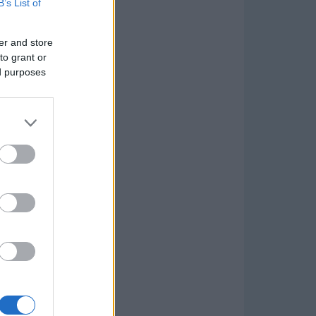
B’s List of
er and store
to grant or
ed purposes