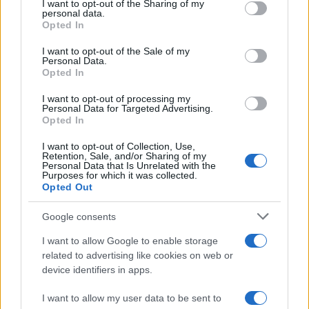
not limited to your visit or usage behaviour. You may click to
I want to opt-out of the Sharing of my
en gran parte a la constante llovizna, que
personal data.
grant or deny consent to Google and its third-party tags to
Opted In
confiere un resplandeciente brillo a las
use your data for below specified purposes in below Google
sorprendentes formaciones rocosas y campos.
consent section.
I want to opt-out of the Sale of my
Personal Data.
Las islas, escasamente pobladas, son un lugar
Opted In
ideal para practicar el senderismo, mientras que
I want to opt-out of processing my
los deportes acuáticos son cada vez más
Personal Data for Targeted Advertising.
Opted In
populares.
I want to opt-out of Collection, Use,
Divididas en
Hébridas Exteriores y Hébridas
Retention, Sale, and/or Sharing of my
Personal Data that Is Unrelated with the
Interiores, se puede llegar a las numerosas y
Purposes for which it was collected.
Opted Out
hermosas islas
en transbordadores; los viajes
panorámicos a través de las aguas centelleantes
Google consents
a lugares como Barra, Lewis y St. Kilda
I want to allow Google to enable storage
perdurarán en la memoria, siendo la isla de Skye
related to advertising like cookies on web or
device identifiers in apps.
el punto culminante indiscutible del lote.
I want to allow my user data to be sent to
7. Islas Orcadas