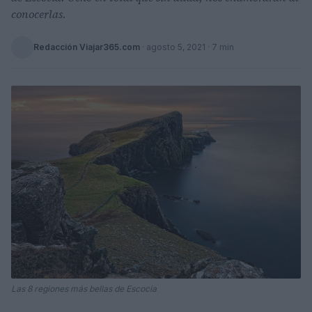
conocerlas.
Redacción Viajar365.com
·
agosto 5, 2021
· 7 min
Las 8 regiones más bellas de Escocia