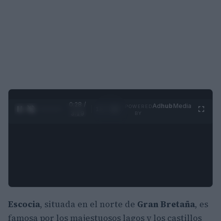
0:29 /
Ad
hub
Media
POWERED
1
/
4
3:19
BY
Escocia
, situada en el norte de
Gran Bretaña
, es
famosa por los majestuosos lagos y los castillos