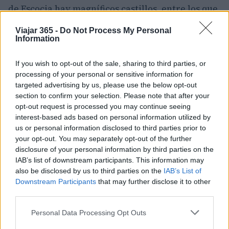
de Escocia hay magníficos castillos, entre los que
destacan los de Crathes, Fraser y Fyvie
. Las
Viajar 365 -
Do Not Process My Personal
ruinas de Dunnottar, con vistas a la costa, y
Information
Balmoral,
propiedad privada de la familia real,
If you wish to opt-out of the sale, sharing to third parties, or
son dos de las atracciones más populares de la
processing of your personal or sensitive information for
región.
targeted advertising by us, please use the below opt-out
section to confirm your selection. Please note that after your
6. Hébridas
opt-out request is processed you may continue seeing
interest-based ads based on personal information utilized by
Dispersas a lo largo de la costa noroeste de
us or personal information disclosed to third parties prior to
your opt-out. You may separately opt-out of the further
Escocia, las escarpadas y remotas Hébridas
disclosure of your personal information by third parties on the
albergan algunos de los paisajes más
IAB’s list of downstream participants. This information may
espectaculares de las
Islas Británicas
, con
also be disclosed by us to third parties on the
IAB’s List of
Downstream Participants
that may further disclose it to other
gloriosas montañas junto a hermosas playas y
third parties.
exuberantes paisajes.
Please note that this website/app uses one or more Google
Personal Data Processing Opt Outs
La abundante naturaleza que se muestra se debe
services and may gather and store information including but