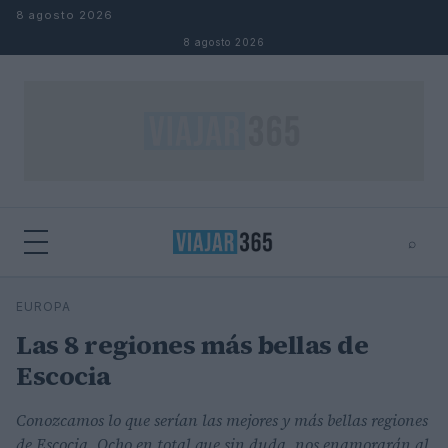
Saltar al contenido
8 agosto 2026
8 agosto 2026
⌕
⌕
×
EUROPA
Buscar
Las 8 regiones más bellas de
Escocia
Conozcamos lo que serían las mejores y más bellas regiones
de Escocia. Ocho en total que sin duda, nos enamorarán al