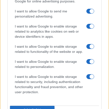
Google for online advertising purposes.
Situadas al norte de la Escocia continental, las
I want to allow Google to send me
Islas Orcadas son una hermosa parte del país que
personalized advertising.
hay que explorar. Con más de 70 islas repartidas
I want to allow Google to enable storage
por el archipiélago, la única pregunta es: ¿por
related to analytics like cookies on web or
dónde empezar?
device identifiers in apps.
I want to allow Google to enable storage
La parte continental, donde vive la mayoría de
related to functionality of the website or app.
los habitantes de la región,
alberga atractivas
ciudades como Kirkwall, Stromness y
I want to allow Google to enable storage
related to personalization.
Stenness
. También merece la pena visitar otras
islas, como Hoy y South Ronaldsay, donde se
I want to allow Google to enable storage
encuentran numerosos asentamientos antiguos y
related to security, including authentication
functionality and fraud prevention, and other
mojones funerarios.
user protection.
8. Islas Shetland