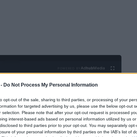
Ad
hub
Media
POWERED BY
 -
Do Not Process My Personal Information
to opt-out of the sale, sharing to third parties, or processing of your per
formation for targeted advertising by us, please use the below opt-out s
r selection. Please note that after your opt-out request is processed y
eing interest-based ads based on personal information utilized by us or
construyó en Noruega por una empresa
disclosed to third parties prior to your opt-out. You may separately opt-
losure of your personal information by third parties on the IAB’s list of
 un récord, sostenible y hecho en Italia.