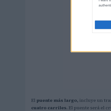
authenti
El
puente más largo,
incluye un tr
cuatro carriles
. El puente será el 