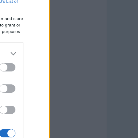
B’s List of
er and store
to grant or
ed purposes