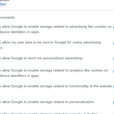
argo del mundo
Out
e hará uno de los puentes más
largos del
consents
la luz en 2025. La autoridad de carreteras de
o allow Google to enable storage related to advertising like cookies on
u aplicación la empresa conjunta B
erinor
, que
evice identifiers in apps.
de Eccher de Udine
y Besix en Bruselas.
o allow my user data to be sent to Google for online advertising
s.
v-Roterud
a unos 100 kilómetros de Oslo. El
ente utilizando
estructuras
, completamente
to allow Google to send me personalized advertising.
s detalles sobre el ambicioso proyecto.
o allow Google to enable storage related to analytics like cookies on
evice identifiers in apps.
o allow Google to enable storage related to functionality of the website
er, forma parte del grupo ganador de la
. Juntos colaborarán para
el puente más
o allow Google to enable storage related to personalization.
 de madera estructural
.
o allow Google to enable storage related to security, including