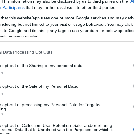
. This information may also be disclosed by us to third parties on the
IA
ades sobre su construcción.
Participants
that may further disclose it to other third parties.
 that this website/app uses one or more Google services and may gath
including but not limited to your visit or usage behaviour. You may click 
 to Google and its third-party tags to use your data for below specifi
ogle consent section.
l Data Processing Opt Outs
o opt-out of the Sharing of my personal data.
In
o opt-out of the Sale of my Personal Data.
In
to opt-out of processing my Personal Data for Targeted
ing.
In
o opt-out of Collection, Use, Retention, Sale, and/or Sharing
ersonal Data that Is Unrelated with the Purposes for which it
lected.