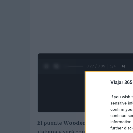
0:28 / 3:09
1
/
4
Viajar 365
If you wish 
sensitive in
confirm you
continue se
El puente
Wooden en el mundo
se 
information 
further disc
italiana y será completamente verde,