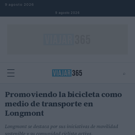
Saltar al contenido
9 agosto 2026
9 agosto 2026
⌕
Promoviendo la bicicleta como
⌕
×
Buscar
medio de transporte en
Longmont
Longmont se destaca por sus iniciativas de movilidad
sostenible y su comunidad ciclista activa.