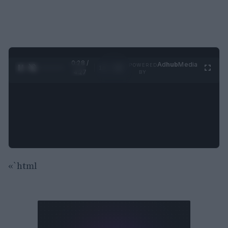
0:29 /
Ad
hub
Media
POWERED
1
/
4
4:27
BY
«`html