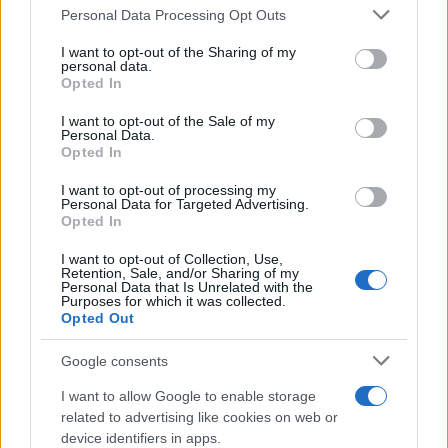
para moverse de manera sostenible. Ya seas un
Please note that this website/app uses one or more Google
Personal Data Processing Opt Outs
ciclista ocasional o un entusiasta, Longmont
services and may gather and store information including but
not limited to your visit or usage behaviour. You may click to
I want to opt-out of the Sharing of my
ofrece oportunidades extraordinarias para
personal data.
grant or deny consent to Google and its third-party tags to
Opted In
explorar, conectar y crecer. Cada paseo en
use your data for below specified purposes in below Google
bicicleta es una historia lista para ser
consent section.
I want to opt-out of the Sale of my
Personal Data.
descubierta y compartida.
Opted In
«`
I want to opt-out of processing my
Personal Data for Targeted Advertising.
Opted In
I want to opt-out of Collection, Use,
Retention, Sale, and/or Sharing of my
AUTOR
Personal Data that Is Unrelated with the
Staff
Purposes for which it was collected.
Opted Out
Google consents
I want to allow Google to enable storage
related to advertising like cookies on web or
device identifiers in apps.