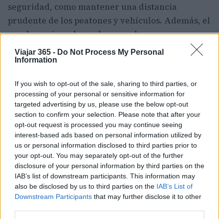
seguridad, como mantener una distancia
prudente de los peatones y vehículos. Además, el
uso de equipo adecuado, como luces y ropa
reflectante, puede marcar la diferencia en la
Viajar 365 -
Do Not Process My Personal
seguridad del ciclista. Enfrentarse al invierno en
Information
bicicleta no solo mejora tus habilidades como
If you wish to opt-out of the sale, sharing to third parties, or
ciclista, sino que también te conecta de manera
processing of your personal or sensitive information for
profunda con tu entorno y la comunidad que te
targeted advertising by us, please use the below opt-out
rodea. Cada pedaleo en el frío es una
section to confirm your selection. Please note that after your
opt-out request is processed you may continue seeing
oportunidad para disfrutar de la belleza de la
interest-based ads based on personal information utilized by
temporada y fortalecer el vínculo con la
us or personal information disclosed to third parties prior to
naturaleza.
your opt-out. You may separately opt-out of the further
disclosure of your personal information by third parties on the
IAB’s list of downstream participants. This information may
Longmont es una ciudad que valora la diversidad
also be disclosed by us to third parties on the
IAB’s List of
y la inclusión, comprometida a proporcionar a
Downstream Participants
that may further disclose it to other
todos sus ciudadanos los recursos necesarios
third parties.