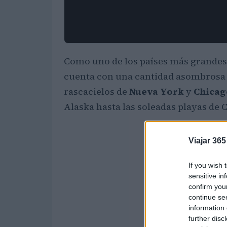
Como uno de los países más grandes
cuenta con una cantidad asombrosa d
rascacielos de
Nueva York
y
Chicag
Alaska hasta las soleadas playas de C
Viajar 365
If you wish 
sensitive in
confirm you
continue se
information 
further disc