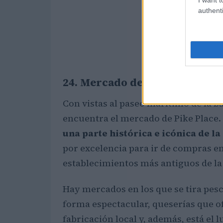
authenti
24. Mercado de Pike Place en S
Con vistas al paseo marítimo de la ba
encuentra el mercado de Pike Place.
una parte histórica e icónica de la
por excelencia para ir de compras en 
establecimientos más antiguos de la
Hay mercados en los que se tira pes
forma espectacular, queserías que 
fabricación local y, además, está el l