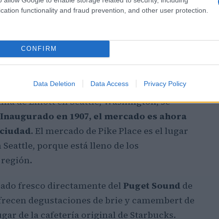
cation functionality and fraud prevention, and other user protection.
CONFIRM
eattle
Data Deletion
Data Access
Privacy Policy
hía de Elliott en Seattle, Washington, se
Inaugurado en 1907, el mercado es ahora
 ciudad
. El mercado de Pike Place es el lugar
Seattle, porque está lleno de los
 región.
cado fresco directamente del
Puget Sound
de
ofrecen degustaciones de brie y camembert de
ugar de la cafetería original de Starbucks.