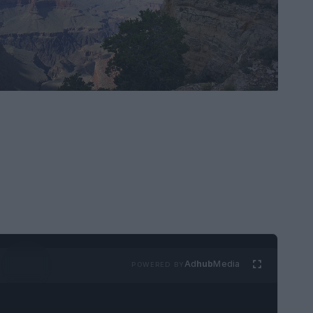
Ad
hub
Media
POWERED BY