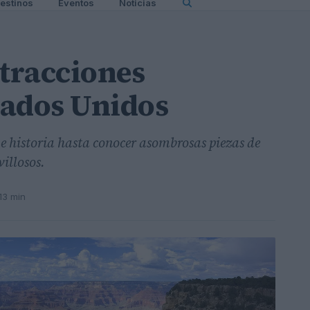
estinos
Eventos
Noticias
atracciones
stados Unidos
a e historia hasta conocer asombrosas piezas de
illosos.
13 min