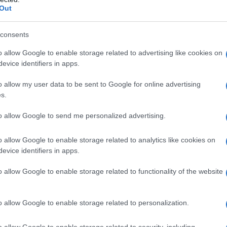
enses
, cada uno de los cuales está tallado y
Out
consents
ostros más grandes que la vida de
Thomas
o allow Google to enable storage related to advertising like cookies on
braham Lincoln y Theodore Roosevelt
. El
evice identifiers in apps.
del Monte Rushmore ofrece mejores vistas y
o allow my user data to be sent to Google for online advertising
onumento.
s.
to allow Google to send me personalized advertising.
o allow Google to enable storage related to analytics like cookies on
evice identifiers in apps.
o allow Google to enable storage related to functionality of the website
o allow Google to enable storage related to personalization.
o allow Google to enable storage related to security, including