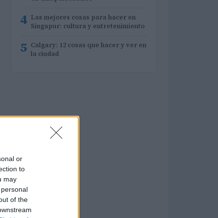
4
Las mejores cosas para hacer en
Singapur: cultura y entretenimiento
5
Calgary: 12 cosas que hacer y ver en
la ciudad
sonal or
ection to
ou may
 personal
out of the
 downstream