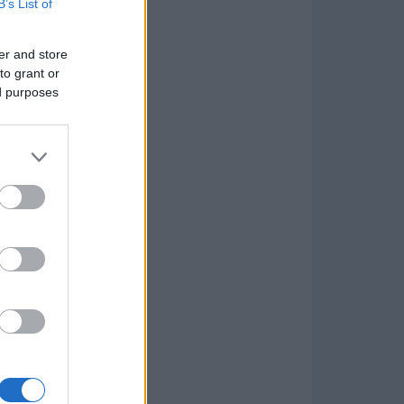
B’s List of
er and store
to grant or
ed purposes