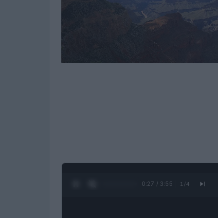
0:28 / 3:55
1
/
4