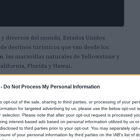
 y diversos del mundo, Estados Unidos
e destinos turísticos que van desde los
o
, las maravillas naturales de Yellowstone y
alifornia, Florida y Hawai.
 -
Do Not Process My Personal Information
to opt-out of the sale, sharing to third parties, or processing of your per
formation for targeted advertising by us, please use the below opt-out s
r selection. Please note that after your opt-out request is processed y
eing interest-based ads based on personal information utilized by us or
disclosed to third parties prior to your opt-out. You may separately opt-
losure of your personal information by third parties on the IAB’s list of