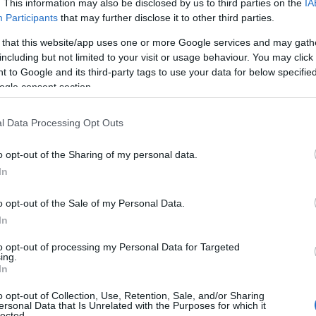
. This information may also be disclosed by us to third parties on the
IA
Participants
that may further disclose it to other third parties.
 that this website/app uses one or more Google services and may gath
including but not limited to your visit or usage behaviour. You may click 
 to Google and its third-party tags to use your data for below specifi
ogle consent section.
l Data Processing Opt Outs
Estados Unidos
es tentador enumerar
o opt-out of the Sharing of my personal data.
pero en este top 25 he intentado centrarme en
In
o opt-out of the Sale of my Personal Data.
In
to opt-out of processing my Personal Data for Targeted
mente estadounidense sea el Monte
ing.
In
situado en
Dakota del Sur
. Construido a
o opt-out of Collection, Use, Retention, Sale, and/or Sharing
shmore representa los rostros de cuatro
ersonal Data that Is Unrelated with the Purposes for which it
lected.