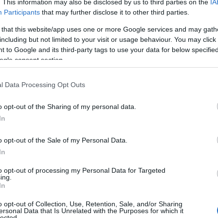
. This information may also be disclosed by us to third parties on the
IA
Participants
that may further disclose it to other third parties.
 that this website/app uses one or more Google services and may gath
including but not limited to your visit or usage behaviour. You may click 
 to Google and its third-party tags to use your data for below specifi
ogle consent section.
l Data Processing Opt Outs
o opt-out of the Sharing of my personal data.
In
o opt-out of the Sale of my Personal Data.
In
to opt-out of processing my Personal Data for Targeted
ing.
In
o opt-out of Collection, Use, Retention, Sale, and/or Sharing
s visitantes que se aventuran a realizar una
ersonal Data that Is Unrelated with the Purposes for which it
lected.