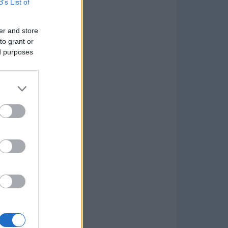
B’s List of
er and store
to grant or
ed purposes