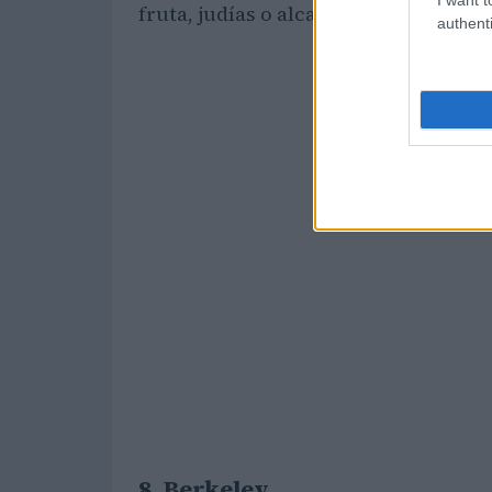
fruta, judías o alcachofas.
authenti
8. Berkeley