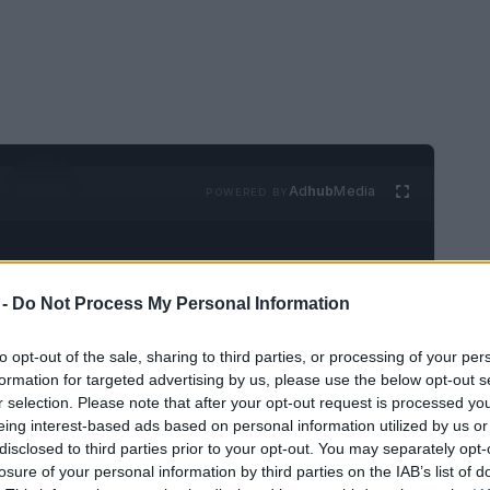
Ad
hub
Media
POWERED BY
 -
Do Not Process My Personal Information
to opt-out of the sale, sharing to third parties, or processing of your per
formation for targeted advertising by us, please use the below opt-out s
el corazón en San Francisco; es una ciudad muy
r selection. Please note that after your opt-out request is processed y
eing interest-based ads based on personal information utilized by us or
 el corazón en las afueras de
San Francisco
.
disclosed to third parties prior to your opt-out. You may separately opt-
losure of your personal information by third parties on the IAB’s list of