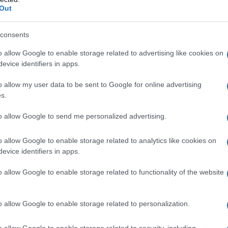
a desde
San Francisco
: impresionantes vistas
Out
cadas de viñedos, pintorescos pueblos,
on fácilmente accesibles en un par de horas
consents
o allow Google to enable storage related to advertising like cookies on
evice identifiers in apps.
o allow my user data to be sent to Google for online advertising
s.
al sur de
San Francisco
por la autopista de la
deal para los visitantes que buscan un poco de
to allow Google to send me personalized advertising.
n lado y el océano Pacífico al otro. Su centro
o allow Google to enable storage related to analytics like cookies on
ar, con playas y parques accesibles también
evice identifiers in apps.
o allow Google to enable storage related to functionality of the website
 golf en dos campos.
La ciudad organiza un
e atrae a cientos de miles de personas. Visite
o allow Google to enable storage related to personalization.
r productos cultivados localmente, como
o allow Google to enable storage related to security, including