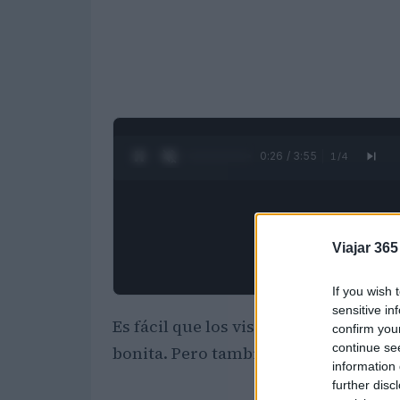
0:27 / 3:55
1
/
4
Viajar 365
If you wish 
sensitive in
Es fácil que los visitantes se dejen 
confirm you
continue se
bonita. Pero también es fácil dejarse
information 
further disc