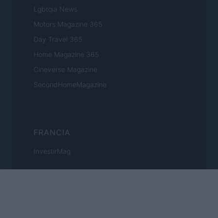
Lgbtqia News
Motors Magazine 365
Day Travel 365
Home Magazine 365
Cineverse Magazine
SecondHomeMagazine
FRANCIA
InvestirMag
ALEMANIA
Investieren24