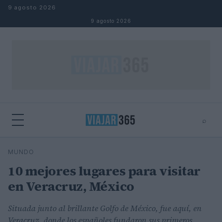
Saltar al contenido
9 agosto 2026
9 agosto 2026
⌕
⌕
×
MUNDO
Buscar
10 mejores lugares para visitar
en Veracruz, México
Situada junto al brillante Golfo de México, fue aquí, en
Veracruz, donde los españoles fundaron sus primeros