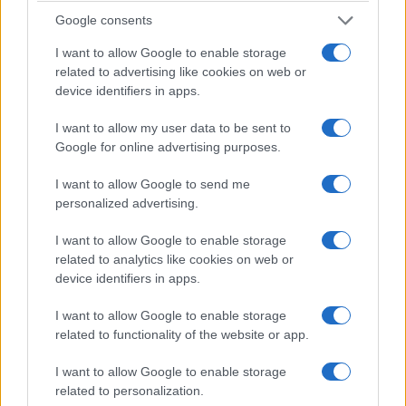
Tlacotalpan
está repleta de hermosa
Google consents
arquitectura de la época colonia
l; no en vano se
I want to allow Google to enable storage
la conoce también como la «Perla del
related to advertising like cookies on web or
Papaloapan». En su día, un importante puerto
device identifiers in apps.
fluvial, las riquezas fluyeron hacia Tlacotalpan y
I want to allow my user data to be sent to
financiaron la construcción de todos los
Google for online advertising purposes.
magníficos edificios que vemos hoy en día.
I want to allow Google to send me
personalized advertising.
Pintados en una ecléctica mezcla de azules,
rosas, amarillos y naranjas, los edificios
I want to allow Google to enable storage
coloniales son hermosos de contemplar, y la vida
related to analytics like cookies on web or
device identifiers in apps.
en la tranquila ciudad gira en torno a sus dos
plazas principales, el
Parque Hidalgo
y la
Plaza
I want to allow Google to enable storage
Zaragoza
. Como no hay mucho que hacer en
related to functionality of the website or app.
Tlacotalpan
, lo mejor es disfrutar del ambiente
I want to allow Google to enable storage
y pasear por la ciudad, disfrutando de las
related to personalization.