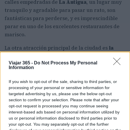
calles empedradas de
La Antigua
, un lugar muy
tranquilo y agradable para pasar un rato, son
fantásticas para perderse, y es imprescindible
parar en uno de los excelentes restaurantes de
marisco.
La otra atracción principal de la ciudad es
la
iglesia de la Ermita del Rosario
, considerada la
Viajar 365 -
Do Not Process My Personal
estructura más antigua de América construida
Information
por los españoles. Aparte de eso, no hay mucho
que hacer en
La Antigua
, aparte de tomar un
If you wish to opt-out of the sale, sharing to third parties, or
relajante crucero por el
Río Antigua
y ver
processing of your personal or sensitive information for
targeted advertising by us, please use the below opt-out
perezosamente el mundo pasar.
section to confirm your selection. Please note that after your
opt-out request is processed you may continue seeing
4. Xalapa
interest-based ads based on personal information utilized by
us or personal information disclosed to third parties prior to
Escondida en la sierra del interior del estado,
your opt-out. You may separately opt-out of the further
Xalapa, la capital de Veracruz, tiene un aire