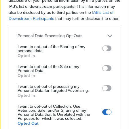
disclosure of your personal information by third parties on the
vivaz y juvenil gracias a su gran población
IAB’s list of downstream participants. This information may
also be disclosed by us to third parties on the
IAB’s List of
estudiantil
. Sus universidades han tenido una
Downstream Participants
that may further disclose it to other
profunda influencia en la ciudad, y su escena
third parties.
artística y cultural es floreciente gracias a sus
Please note that this website/app uses one or more Google
Personal Data Processing Opt Outs
numerosos teatros, museos y librerías.
services and may gather and store information including but
not limited to your visit or usage behaviour. You may click to
I want to opt-out of the Sharing of my
personal data.
La vida nocturna de Xalapa también es muy
grant or deny consent to Google and its third-party tags to
Opted In
use your data for below specified purposes in below Google
buena, con muchos bares y discotecas de moda.
consent section.
I want to opt-out of the Sale of my
Además de la hermosa
arquitectura colonial
Personal Data.
Opted In
que se muestra en el centro de la ciudad, la
principal atracción es el maravilloso museo
I want to opt-out of processing my
Personal Data for Targeted Advertising.
antropológico que alberga una enorme colección
Opted In
de artefactos mesoamericanos.
I want to opt-out of Collection, Use,
Retention, Sale, and/or Sharing of my
3. Tlacotalpan
Personal Data that Is Unrelated with the
Purposes for which it was collected.
Opted Out
Situada en la orilla norte del río Papaloapan,