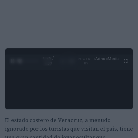
0:30 /
Ad
hub
Media
POWERED
1
/
4
4:27
BY
El estado costero de Veracruz, a menudo
ignorado por los turistas que visitan el país, tiene
una gran cantidad de joyas ocultas que