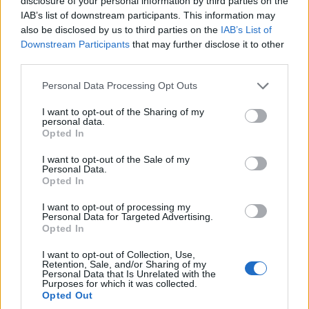
disclosure of your personal information by third parties on the
de Ozarks están muy bien. Vale la pena echarle
IAB’s list of downstream participants. This information may
also be disclosed by us to third parties on the
IAB’s List of
un vistazo.
Downstream Participants
that may further disclose it to other
third parties.
Texas
Please note that this website/app uses one or more Google
Personal Data Processing Opt Outs
Debido a su tamaño colosal, identidad distintiva
services and may gather and store information including but
not limited to your visit or usage behaviour. You may click to
I want to opt-out of the Sharing of my
y rico patrimonio cultural, Texas
es una parte
personal data.
grant or deny consent to Google and its third-party tags to
Opted In
emocionante de los estados para
use your data for below specified purposes in below Google
explorar. Mucha gente en el estado afirmaría ser
consent section.
I want to opt-out of the Sale of my
Personal Data.
tejana antes de ser estadounidense, ya que hay
Opted In
un espíritu muy independiente en el lugar.
I want to opt-out of processing my
Personal Data for Targeted Advertising.
Conocida por su exuberancia y generosidad, la
Opted In
población de Texas es muy acogedora y
I want to opt-out of Collection, Use,
amigable; esto es, en parte, lo que hace que
Retention, Sale, and/or Sharing of my
Personal Data that Is Unrelated with the
visitar ciudades como Dallas, Houston y San
Purposes for which it was collected.
Opted Out
Antonio
sea ​​una experiencia tan memorable,