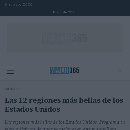
Saltar al contenido
8 agosto 2026
8 agosto 2026
⌕
⌕
×
MUNDO
Buscar
Las 12 regiones más bellas de los
Estados Unidos
Las regiones más bellas de los Estados Unidos. Programa tu
viaje y disfruta de unas vacaciones en este maravilloso