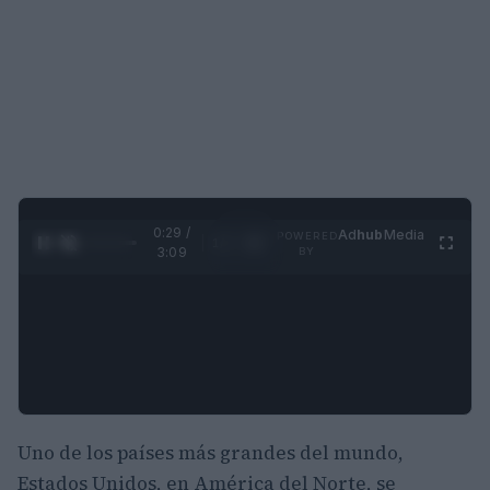
0:30 /
Ad
hub
Media
POWERED
1
/
4
3:09
BY
Uno de los países más grandes del mundo,
Estados Unidos, en América del Norte, se