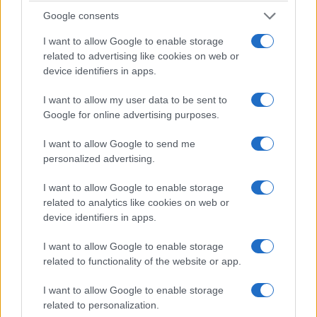
además de todas las
hermosas vistas
.
Google consents
I want to allow Google to enable storage
Debido a su vasta masa terrestre, Texas alberga
related to advertising like cookies on web or
una gran variedad de paisajes, con grandes
device identifiers in apps.
llanuras y mesetas junto a colinas, ríos y bosques
I want to allow my user data to be sent to
de pinos, mientras que en el Parque Nacional Big
Google for online advertising purposes.
Bend se pueden encontrar hermosas montañas,
desiertos y cañones.
I want to allow Google to send me
personalized advertising.
Sur oeste
I want to allow Google to enable storage
related to analytics like cookies on web or
Compuesto por Arizona, Nevada, Nuevo México,
device identifiers in apps.
Utah,
el suroeste de Estados Unidos es una parte
I want to allow Google to enable storage
absolutamente increíble del país para visitar. Es
related to functionality of the website or app.
aquí donde encontrarás asombrosos lugares de
interés natural como el Gran Cañón
, el
Parque
I want to allow Google to enable storage
related to personalization.
Nacional Arches y Monument Valley.