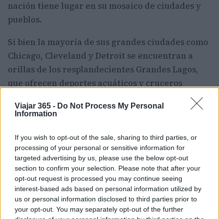
nación tiene lugar en su mosaico de ciudades y
pueblos.
Si bien la mayoría de sus grandes ciudades como
Chicago
, Cleveland y Detroit se encuentran a
orillas de los resplandecientes Grandes Lagos,
que ofrecen deportes acuáticos y cruceros
panorámicos, los dos grandes ríos
Mississippi y
Viajar 365 -
Do Not Process My Personal
Ohio
también albergan algunos lugares
Information
interesantes, como Minneapolis y Cincinnati.
If you wish to opt-out of the sale, sharing to third parties, or
Entre sus numerosos cursos de agua hay muchos
processing of your personal or sensitive information for
targeted advertising by us, please use the below opt-out
lugares naturales encantadores en los que
section to confirm your selection. Please note that after your
sumergirse. La vasta naturaleza salvaje de
opt-out request is processed you may continue seeing
Boundary Waters,
las encantadoras dunas y
interest-based ads based on personal information utilized by
us or personal information disclosed to third parties prior to
playas del Parque Nacional Indiana Dunes, y las
your opt-out. You may separately opt-out of the further
colinas onduladas y los lagos resplandecientes